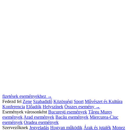
fizetések eseményekhez →
Fedezd fel
Zene
Szabadidő
Közösségi
Sport
Művészet és Kultúra
Konferencia
Előadók
Helyszínek
Összes esemény →
Események városonként
București események
Târgu Mureș
események
Arad események
Bacău események
Miercurea-Ciuc
események
Oradea események
Szervezőknek
Jegyeladás
Hogyan működik
Árak és jutalék
Monez