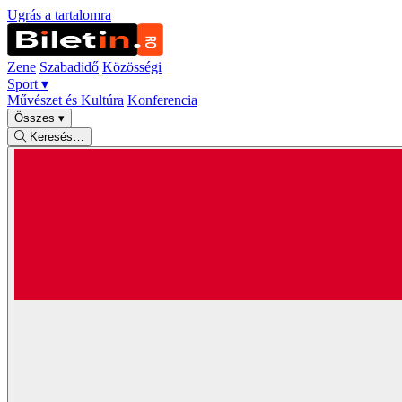
Ugrás a tartalomra
Zene
Szabadidő
Közösségi
Sport
▾
Művészet és Kultúra
Konferencia
Összes
▾
Keresés…