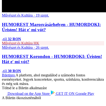
Művészet és Kultúra · 19 szept.
HUMOREST Marosvásárhelyen - HUMORDOKI:
Úristen! Hát e' mi vót?
-tól
32 RON
Művészet és Kultúra
HK
Művészet és Kultúra · 26 szept.
HUMOREST Korondon - HUMORDOKI: Úristen!
Hát e' mi vót?
-tól
30 RON
Biletin
ro
A platform, ahol megtalálod a számodra fontos
eseményeket. Jegyek koncertekre, sportra, színházra, konferenciákra
és még sok másra.
Töltsd le a Biletin alkalmazást
Download on the
App Store
GET IT ON
Google Play
A Biletin ökoszisztémából