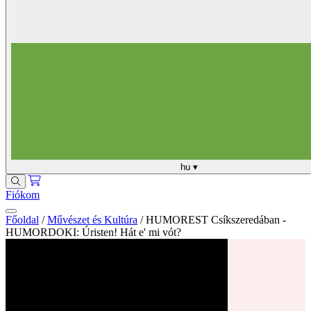
hu
▾
Fiókom
Főoldal
/
Művészet és Kultúra
/
HUMOREST Csíkszeredában -
HUMORDOKI: Úristen! Hát e' mi vót?