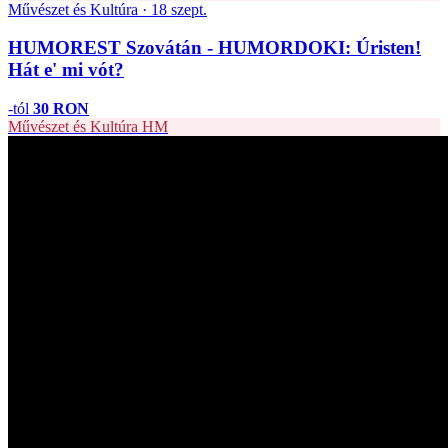
Művészet és Kultúra · 18 szept.
HUMOREST Szovátán - HUMORDOKI: Úristen!
Hát e' mi vót?
-tól
30 RON
Művészet és Kultúra
HM