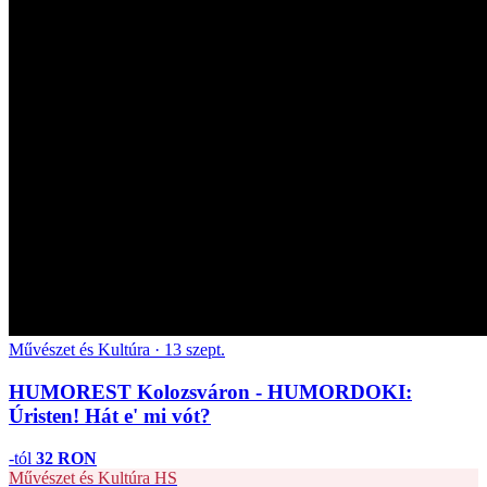
Művészet és Kultúra · 13 szept.
HUMOREST Kolozsváron - HUMORDOKI:
Úristen! Hát e' mi vót?
-tól
32 RON
Művészet és Kultúra
HS