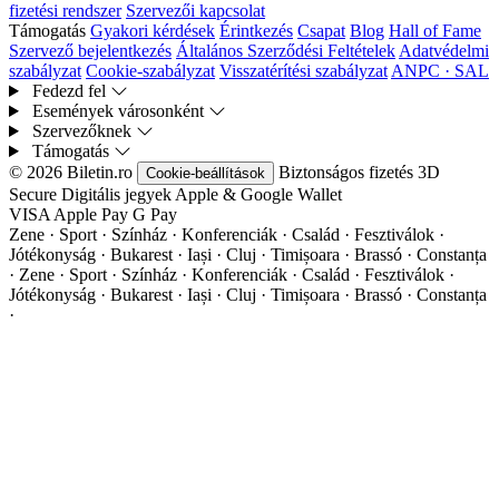
fizetési rendszer
Szervezői kapcsolat
Támogatás
Gyakori kérdések
Érintkezés
Csapat
Blog
Hall of Fame
Szervező bejelentkezés
Általános Szerződési Feltételek
Adatvédelmi
szabályzat
Cookie-szabályzat
Visszatérítési szabályzat
ANPC · SAL
Fedezd fel
Események városonként
Szervezőknek
Támogatás
© 2026 Biletin.ro
Biztonságos fizetés
3D
Cookie-beállítások
Secure
Digitális jegyek
Apple & Google Wallet
VISA
Apple Pay
G
Pay
Zene · Sport · Színház · Konferenciák · Család · Fesztiválok ·
Jótékonyság · Bukarest · Iași · Cluj · Timișoara · Brassó · Constanța
·
Zene · Sport · Színház · Konferenciák · Család · Fesztiválok ·
Jótékonyság · Bukarest · Iași · Cluj · Timișoara · Brassó · Constanța
·