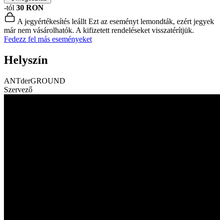
-tól
30 RON
A jegyértékesítés leállt
Ezt az eseményt lemondták, ezért jegyek
már nem vásárolhatók. A kifizetett rendeléseket visszatérítjük.
Fedezz fel más eseményeket
Helyszín
ANTderGROUND
Szervező