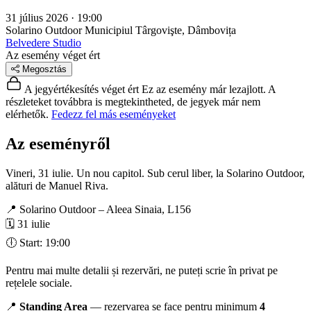
31 július 2026 · 19:00
Solarino Outdoor
Municipiul Târgovişte, Dâmbovița
Belvedere Studio
Az esemény véget ért
Megosztás
A jegyértékesítés véget ért
Ez az esemény már lezajlott. A
részleteket továbbra is megtekintheted, de jegyek már nem
elérhetők.
Fedezz fel más eseményeket
Az eseményről
Vineri, 31 iulie. Un nou capitol. Sub cerul liber, la Solarino Outdoor,
alături de Manuel Riva.
📍 Solarino Outdoor – Aleea Sinaia, L156
🗓 31 iulie
🕕 Start: 19:00
Pentru mai multe detalii și rezervări, ne puteți scrie în privat pe
rețelele sociale.
📍
Standing Area
— rezervarea se face pentru minimum
4