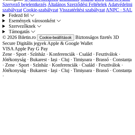
Szervező bejelentkezés
Általános Szerződési Feltételek
Adatvédelmi
szabályzat
Cookie-szabályzat
Visszatérítési szabályzat
ANPC · SAL
Fedezd fel
Események városonként
Szervezőknek
Támogatás
© 2026 Biletin.ro
Biztonságos fizetés
3D
Cookie-beállítások
Secure
Digitális jegyek
Apple & Google Wallet
VISA
Apple Pay
G
Pay
Zene · Sport · Színház · Konferenciák · Család · Fesztiválok ·
Jótékonyság · Bukarest · Iași · Cluj · Timișoara · Brassó · Constanța
·
Zene · Sport · Színház · Konferenciák · Család · Fesztiválok ·
Jótékonyság · Bukarest · Iași · Cluj · Timișoara · Brassó · Constanța
·