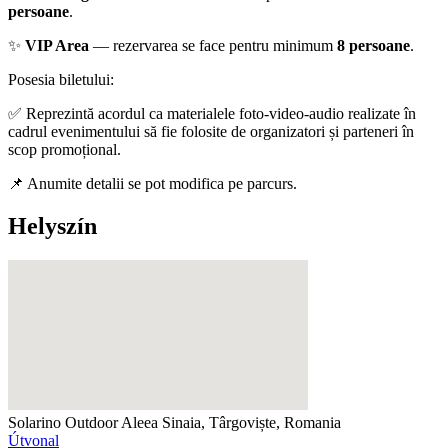
persoane
.
✨
VIP Area
— rezervarea se face pentru minimum
8 persoane
.
Posesia biletului:
✅ Reprezintă acordul ca materialele foto-video-audio realizate în
cadrul evenimentului să fie folosite de organizatori și parteneri în
scop promoțional.
📌 Anumite detalii se pot modifica pe parcurs.
Helyszín
Solarino Outdoor
Aleea Sinaia, Târgoviște, Romania
Útvonal