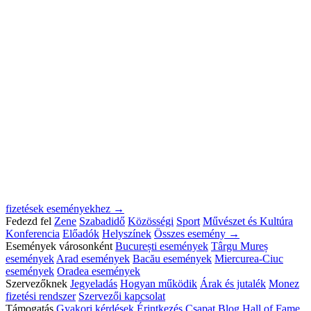
fizetések eseményekhez →
Fedezd fel
Zene
Szabadidő
Közösségi
Sport
Művészet és Kultúra
Konferencia
Előadók
Helyszínek
Összes esemény →
Események városonként
București események
Târgu Mureș
események
Arad események
Bacău események
Miercurea-Ciuc
események
Oradea események
Szervezőknek
Jegyeladás
Hogyan működik
Árak és jutalék
Monez
fizetési rendszer
Szervezői kapcsolat
Támogatás
Gyakori kérdések
Érintkezés
Csapat
Blog
Hall of Fame