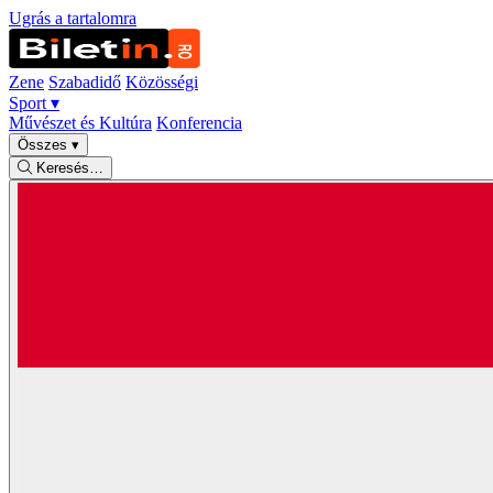
Ugrás a tartalomra
Zene
Szabadidő
Közösségi
Sport
▾
Művészet és Kultúra
Konferencia
Összes
▾
Keresés…