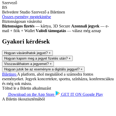
Szervező
BS
Belvedere Studio
Szervező a Biletinen
Összes esemény megtekintése
Biztonságosan vásárolsz
Biztonságos fizetés
— kártya, 3D Secure
Azonnali jegyek
— e-
mail + fiók + Wallet
Valódi támogatás
— válasz még aznap
Gyakori kérdések
Hogyan vásárolhatok jegyet?
+
Hogyan kapom meg a jegyet fizetés után?
+
Visszaválthatom a jegyemet?
+
Hogyan jutok be az eseményre a digitális jeggyel?
+
Biletin
ro
A platform, ahol megtalálod a számodra fontos
eseményeket. Jegyek koncertekre, sportra, színházra, konferenciákra
és még sok másra.
Töltsd le a Biletin alkalmazást
Download on the
App Store
GET IT ON
Google Play
A Biletin ökoszisztémából