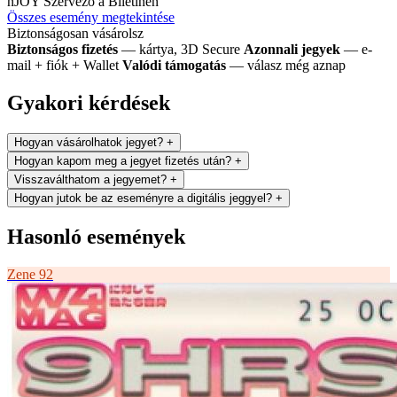
nJOY
Szervező a Biletinen
Összes esemény megtekintése
Biztonságosan vásárolsz
Biztonságos fizetés
— kártya, 3D Secure
Azonnali jegyek
— e-
mail + fiók + Wallet
Valódi támogatás
— válasz még aznap
Gyakori kérdések
Hogyan vásárolhatok jegyet?
+
Hogyan kapom meg a jegyet fizetés után?
+
Visszaválthatom a jegyemet?
+
Hogyan jutok be az eseményre a digitális jeggyel?
+
Hasonló események
Zene
92