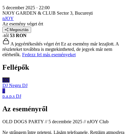
5 december 2025 · 22:00
NJOY GARDEN & CLUB
Sector 3, București
nJOY
Az esemény véget ért
Megosztás
-tól
53 RON
A jegyértékesítés véget ért
Ez az esemény már lezajlott. A
részleteket továbbra is megtekintheted, de jegyek már nem
elérhetők.
Fedezz fel más eseményeket
Fellépők
DN
DJ Negru
DJ
P
p.a.p.s
DJ
Az eseményről
OLD DOGS PARTY // 5 decembrie 2025 // nJOY Club
Ne strângem între prieteni. Lăsăm telefoanele. Retrăim atmosfera