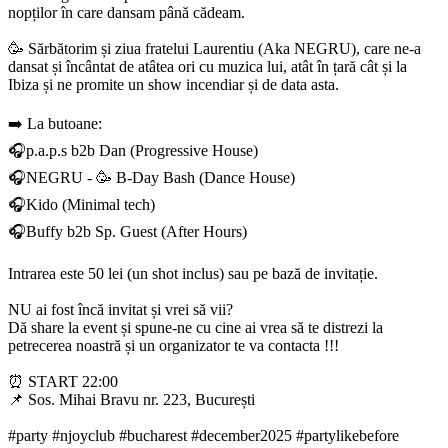
nopților în care dansam până cădeam.
🥳 Sărbătorim și ziua fratelui Laurentiu (Aka NEGRU), care ne-a
dansat și încântat de atâtea ori cu muzica lui, atât în țară cât și la
Ibiza și ne promite un show incendiar și de data asta.
➡️ La butoane:
🎧p.a.p.s b2b Dan (Progressive House)
🎧NEGRU - 🥳 B-Day Bash (Dance House)
🎧Kido (Minimal tech)
🎧Buffy b2b Sp. Guest (After Hours)
Intrarea este 50 lei (un shot inclus) sau pe bază de invitație.
NU ai fost încă invitat și vrei să vii?
Dă share la event și spune-ne cu cine ai vrea să te distrezi la
petrecerea noastră și un organizator te va contacta !!!
⏰ START 22:00
📌 Sos. Mihai Bravu nr. 223, București
#party #njoyclub #bucharest #december2025 #partylikebefore