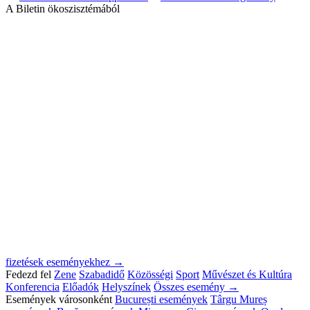
A Biletin ökoszisztémából
fizetések eseményekhez →
Fedezd fel
Zene
Szabadidő
Közösségi
Sport
Művészet és Kultúra
Konferencia
Előadók
Helyszínek
Összes esemény →
Események városonként
București események
Târgu Mureș