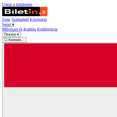
Ugrás a tartalomra
Zene
Szabadidő
Közösségi
Sport
▾
Művészet és Kultúra
Konferencia
Összes
▾
Keresés…