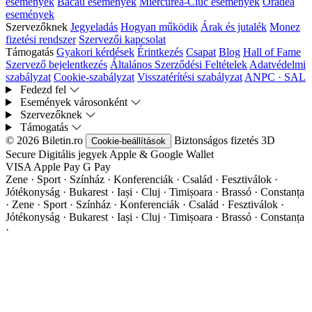
események
Bacău események
Miercurea-Ciuc események
Oradea
események
Szervezőknek
Jegyeladás
Hogyan működik
Árak és jutalék
Monez
fizetési rendszer
Szervezői kapcsolat
Támogatás
Gyakori kérdések
Érintkezés
Csapat
Blog
Hall of Fame
Szervező bejelentkezés
Általános Szerződési Feltételek
Adatvédelmi
szabályzat
Cookie-szabályzat
Visszatérítési szabályzat
ANPC · SAL
Fedezd fel
Események városonként
Szervezőknek
Támogatás
© 2026 Biletin.ro
Biztonságos fizetés
3D
Cookie-beállítások
Secure
Digitális jegyek
Apple & Google Wallet
VISA
Apple Pay
G
Pay
Zene · Sport · Színház · Konferenciák · Család · Fesztiválok ·
Jótékonyság · Bukarest · Iași · Cluj · Timișoara · Brassó · Constanța
·
Zene · Sport · Színház · Konferenciák · Család · Fesztiválok ·
Jótékonyság · Bukarest · Iași · Cluj · Timișoara · Brassó · Constanța
·