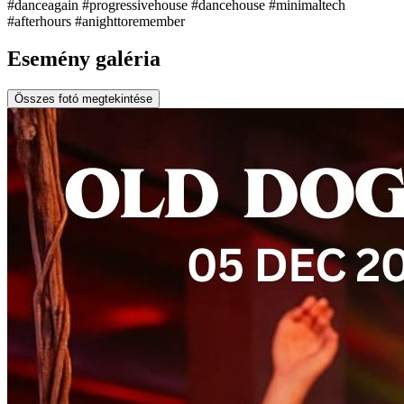
#danceagain #progressivehouse #dancehouse #minimaltech
#afterhours #anighttoremember
Esemény galéria
Összes fotó megtekintése