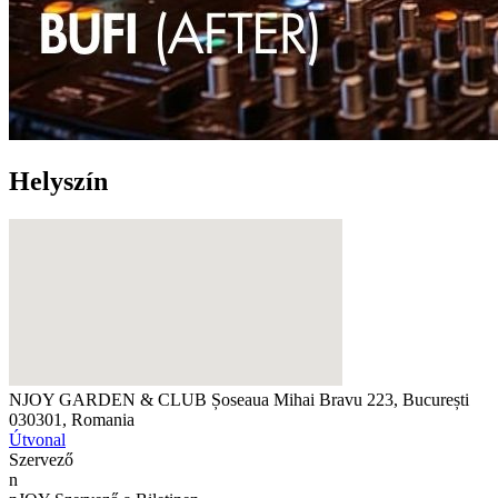
Helyszín
NJOY GARDEN & CLUB
Șoseaua Mihai Bravu 223, București
030301, Romania
Útvonal
Szervező
n