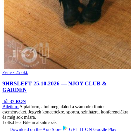
Zene · 25 okt.
9HRSLEFT 25.10.2026 — NJOY CLUB &
GARDEN
-tól
37 RON
Biletin
ro
A platform, ahol megtalálod a számodra fontos
eseményeket. Jegyek koncertekre, sportra, színházra, konferenciákra
és még sok másra.
Töltsd le a Biletin alkalmazást
Download on the
App Store
GET IT ON
Google Play