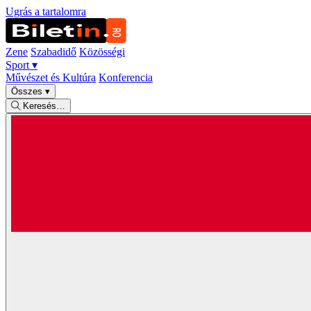
Ugrás a tartalomra
Zene
Szabadidő
Közösségi
Sport
▾
Művészet és Kultúra
Konferencia
Összes
▾
Keresés…