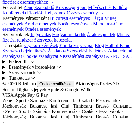
fizetések eseményekhez →
Fedezd fel
Zene
Szabadidő
Közösségi
Sport
Művészet és Kultúra
Konferencia
Előadók
Helyszínek
Összes esemény →
Események városonként
București események
Târgu Mureș
események
Arad események
Bacău események
Miercurea-Ciuc
események
Oradea események
Szervezőknek
Jegyeladás
Hogyan működik
Árak és jutalék
Monez
fizetési rendszer
Szervezői kapcsolat
Támogatás
Gyakori kérdések
Érintkezés
Csapat
Blog
Hall of Fame
Szervező bejelentkezés
Általános Szerződési Feltételek
Adatvédelmi
szabályzat
Cookie-szabályzat
Visszatérítési szabályzat
ANPC · SAL
Fedezd fel
Események városonként
Szervezőknek
Támogatás
© 2026 Biletin.ro
Biztonságos fizetés
3D
Cookie-beállítások
Secure
Digitális jegyek
Apple & Google Wallet
VISA
Apple Pay
G
Pay
Zene · Sport · Színház · Konferenciák · Család · Fesztiválok ·
Jótékonyság · Bukarest · Iași · Cluj · Timișoara · Brassó · Constanța
·
Zene · Sport · Színház · Konferenciák · Család · Fesztiválok ·
Jótékonyság · Bukarest · Iași · Cluj · Timișoara · Brassó · Constanța
·