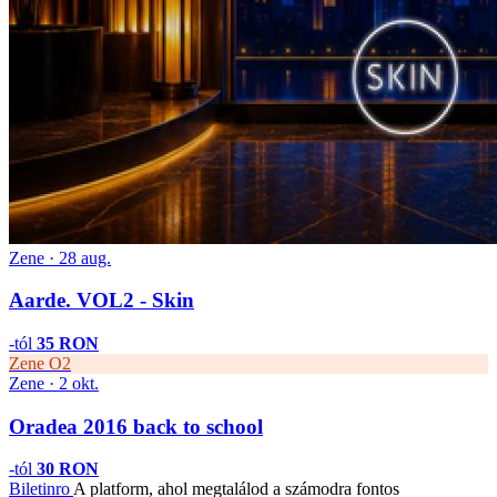
Zene · 28 aug.
Aarde. VOL2 - Skin
-tól
35 RON
Zene
O2
Zene · 2 okt.
Oradea 2016 back to school
-tól
30 RON
Biletin
ro
A platform, ahol megtalálod a számodra fontos