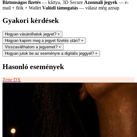
Biztonságos fizetés
— kártya, 3D Secure
Azonnali jegyek
— e-
mail + fiók + Wallet
Valódi támogatás
— válasz még aznap
Gyakori kérdések
Hogyan vásárolhatok jegyet?
+
Hogyan kapom meg a jegyet fizetés után?
+
Visszaválthatom a jegyemet?
+
Hogyan jutok be az eseményre a digitális jeggyel?
+
Hasonló események
Zene
DX