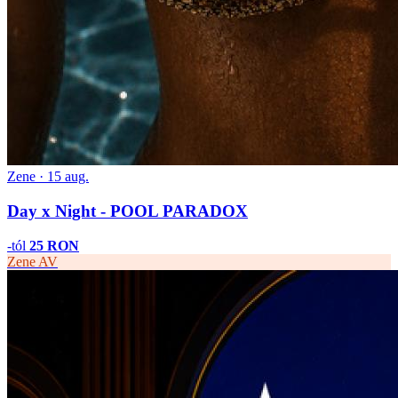
Zene · 15 aug.
Day x Night - POOL PARADOX
-tól
25 RON
Zene
AV