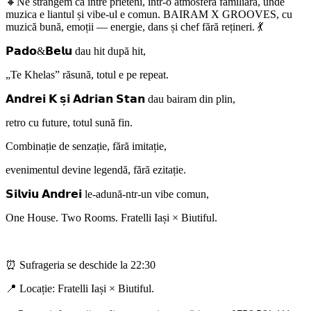
🔸️Ne strângem ca între prieteni, într-o atmosferă familiară, unde
muzica e liantul și vibe-ul e comun. BAIRAM X GROOVES, cu
muzică bună, emoții — energie, dans și chef fără rețineri. 💃
𝗣𝗮𝗱𝗼&𝗕𝗲𝗹𝘂 dau hit după hit,
„Te Khelas” răsună, totul e pe repeat.
𝗔𝗻𝗱𝗿𝗲𝗶 𝗞 𝘀̦𝗶 𝗔𝗱𝗿𝗶𝗮𝗻 𝗦𝘁𝗮𝗻 dau bairam din plin,
retro cu future, totul sună fin.
Combinație de senzație, fără imitație,
evenimentul devine legendă, fără ezitație.
𝗦𝗶𝗹𝘃𝗶𝘂 𝗔𝗻𝗱𝗿𝗲𝗶 le-adună-ntr-un vibe comun,
One House. Two Rooms. Fratelli Iași × Biutiful.
⏰ Sufrageria se deschide la 22:30
📍 Locație: Fratelli Iași × Biutiful.