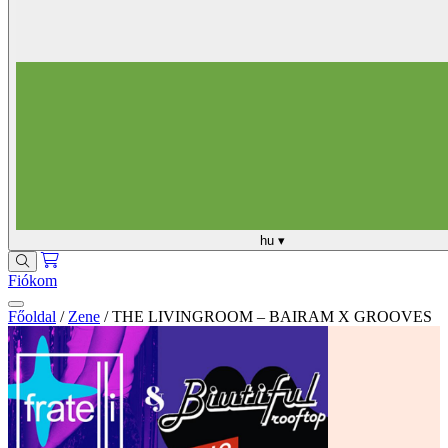
hu
▾
Fiókom
Főoldal
/
Zene
/
THE LIVINGROOM – BAIRAM X GROOVES