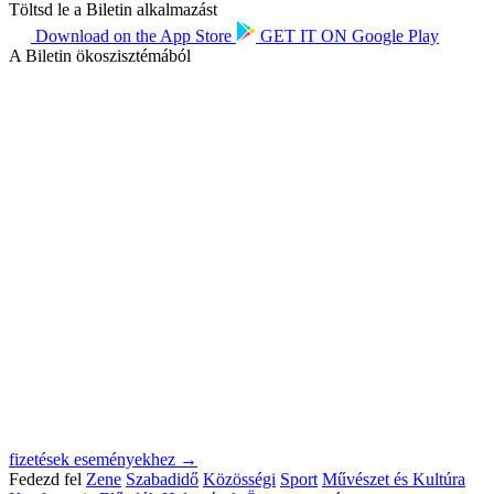
Töltsd le a Biletin alkalmazást
Download on the
App Store
GET IT ON
Google Play
A Biletin ökoszisztémából
fizetések eseményekhez →
Fedezd fel
Zene
Szabadidő
Közösségi
Sport
Művészet és Kultúra