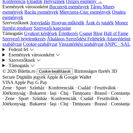
Konferencia
Előadók
Helyszínek
Összes esemény →
Események városonként
București események
Târgu Mureș
események
Bacău események
Miercurea-Ciuc események
Oradea
események
Szervezőknek
Jegyeladás
Hogyan működik
Árak és jutalék
Monez
fizetési rendszer
Szervezői kapcsolat
Támogatás
Gyakori kérdések
Érintkezés
Csapat
Blog
Hall of Fame
Szervező bejelentkezés
Általános Szerződési Feltételek
Adatvédelmi
szabályzat
Cookie-szabályzat
Visszatérítési szabályzat
ANPC · SAL
Fedezd fel
Események városonként
Szervezőknek
Támogatás
© 2026 Biletin.ro
Biztonságos fizetés
3D
Cookie-beállítások
Secure
Digitális jegyek
Apple & Google Wallet
VISA
Apple Pay
G
Pay
Zene · Sport · Színház · Konferenciák · Család · Fesztiválok ·
Jótékonyság · Bukarest · Iași · Cluj · Timișoara · Brassó · Constanța
·
Zene · Sport · Színház · Konferenciák · Család · Fesztiválok ·
Jótékonyság · Bukarest · Iași · Cluj · Timișoara · Brassó · Constanța
·