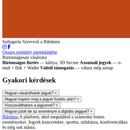
Sufrageria
Szervező a Biletinen
Összes esemény megtekintése
Biztonságosan vásárolsz
Biztonságos fizetés
— kártya, 3D Secure
Azonnali jegyek
— e-
mail + fiók + Wallet
Valódi támogatás
— válasz még aznap
Gyakori kérdések
Hogyan vásárolhatok jegyet?
+
Hogyan kapom meg a jegyet fizetés után?
+
Visszaválthatom a jegyemet?
+
Hogyan jutok be az eseményre a digitális jeggyel?
+
Biletin
ro
A platform, ahol megtalálod a számodra fontos
eseményeket. Jegyek koncertekre, sportra, színházra, konferenciákra
és még sok másra.