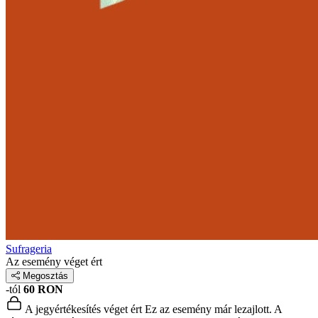
Sufrageria
Az esemény véget ért
Megosztás
-tól
60 RON
A jegyértékesítés véget ért
Ez az esemény már lezajlott. A