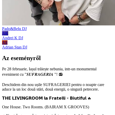
Pado&Belu
DJ
AK
Andrei K
DJ
AS
Adrian Stan
DJ
Az eseményről
Pe 28 februarie, Iașul trăiește nebunia, intr-un monumental
eveniment cu "𝑺𝑼𝑭𝑹𝑨𝑮𝑬𝑹𝑰𝑨 "! 📻
Deschidem din nou ușile SUFRAGERIEI pentru o noapte care
aduce la un loc două stări, două energii, o singură petrecere.
𝗧𝗛𝗘 𝗟𝗜𝗩𝗜𝗡𝗚𝗥𝗢𝗢𝗠 𝗹𝗮 𝗙𝗿𝗮𝘁𝗲𝗹𝗹𝗶 × 𝗕𝗶𝘂𝘁𝗶𝗳𝘂𝗹 🔥
One House. Two Rooms. (BAIRAM X GROOVES)