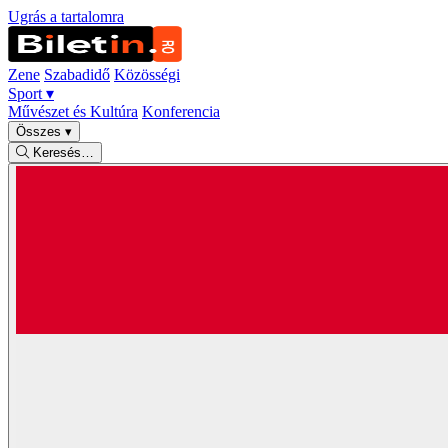
Ugrás a tartalomra
Zene
Szabadidő
Közösségi
Sport
▾
Művészet és Kultúra
Konferencia
Összes
▾
Keresés…