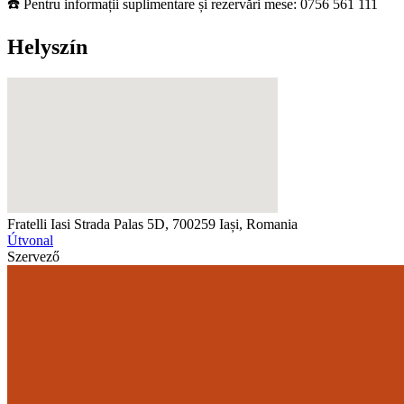
☎️ Pentru informații suplimentare și rezervări mese: 0756 561 111
Helyszín
Fratelli Iasi
Strada Palas 5D, 700259 Iași, Romania
Útvonal
Szervező