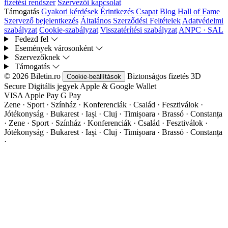
fizetési rendszer
Szervezői kapcsolat
Támogatás
Gyakori kérdések
Érintkezés
Csapat
Blog
Hall of Fame
Szervező bejelentkezés
Általános Szerződési Feltételek
Adatvédelmi
szabályzat
Cookie-szabályzat
Visszatérítési szabályzat
ANPC · SAL
Fedezd fel
Események városonként
Szervezőknek
Támogatás
© 2026 Biletin.ro
Biztonságos fizetés
3D
Cookie-beállítások
Secure
Digitális jegyek
Apple & Google Wallet
VISA
Apple Pay
G
Pay
Zene · Sport · Színház · Konferenciák · Család · Fesztiválok ·
Jótékonyság · Bukarest · Iași · Cluj · Timișoara · Brassó · Constanța
·
Zene · Sport · Színház · Konferenciák · Család · Fesztiválok ·
Jótékonyság · Bukarest · Iași · Cluj · Timișoara · Brassó · Constanța
·