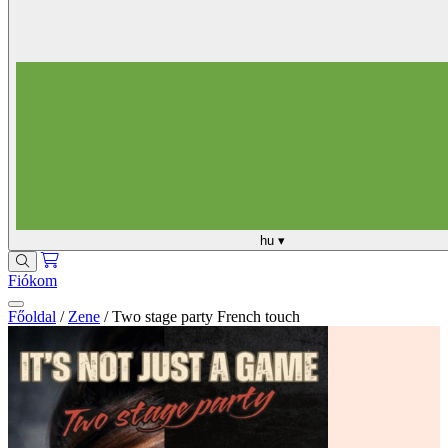
hu
▾
Fiókom
Főoldal
/
Zene
/
Two stage party French touch