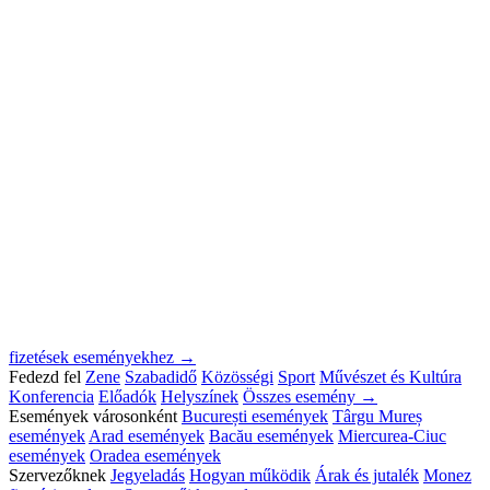
fizetések eseményekhez →
Fedezd fel
Zene
Szabadidő
Közösségi
Sport
Művészet és Kultúra
Konferencia
Előadók
Helyszínek
Összes esemény →
Események városonként
București események
Târgu Mureș
események
Arad események
Bacău események
Miercurea-Ciuc
események
Oradea események
Szervezőknek
Jegyeladás
Hogyan működik
Árak és jutalék
Monez