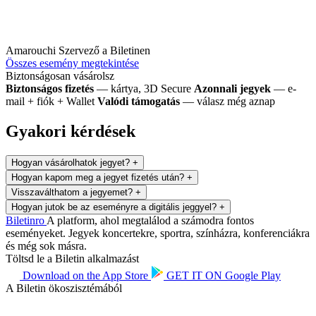
Amarouchi
Szervező a Biletinen
Összes esemény megtekintése
Biztonságosan vásárolsz
Biztonságos fizetés
— kártya, 3D Secure
Azonnali jegyek
— e-
mail + fiók + Wallet
Valódi támogatás
— válasz még aznap
Gyakori kérdések
Hogyan vásárolhatok jegyet?
+
Hogyan kapom meg a jegyet fizetés után?
+
Visszaválthatom a jegyemet?
+
Hogyan jutok be az eseményre a digitális jeggyel?
+
Biletin
ro
A platform, ahol megtalálod a számodra fontos
eseményeket. Jegyek koncertekre, sportra, színházra, konferenciákra
és még sok másra.
Töltsd le a Biletin alkalmazást
Download on the
App Store
GET IT ON
Google Play
A Biletin ökoszisztémából