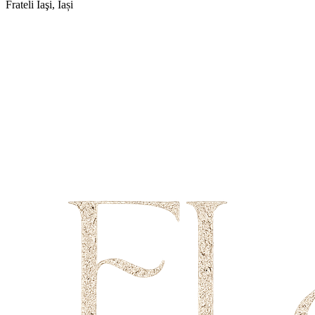
Frateli
Iaşi, Iași