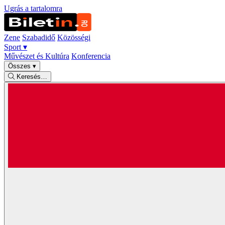
Ugrás a tartalomra
Zene
Szabadidő
Közösségi
Sport
▾
Művészet és Kultúra
Konferencia
Összes
▾
Keresés…