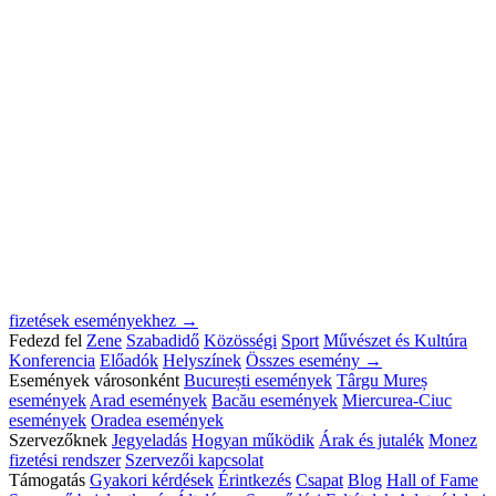
fizetések eseményekhez →
Fedezd fel
Zene
Szabadidő
Közösségi
Sport
Művészet és Kultúra
Konferencia
Előadók
Helyszínek
Összes esemény →
Események városonként
București események
Târgu Mureș
események
Arad események
Bacău események
Miercurea-Ciuc
események
Oradea események
Szervezőknek
Jegyeladás
Hogyan működik
Árak és jutalék
Monez
fizetési rendszer
Szervezői kapcsolat
Támogatás
Gyakori kérdések
Érintkezés
Csapat
Blog
Hall of Fame