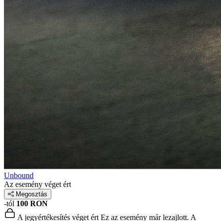
Unbound
Az esemény véget ért
Megosztás
-tól
100 RON
A jegyértékesítés véget ért
Ez az esemény már lezajlott. A