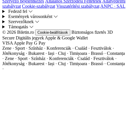
Szervező bejelentkezés
Általános Szerződési Feltételek
Adatvédelmi
szabályzat
Cookie-szabályzat
Visszatérítési szabályzat
ANPC · SAL
Fedezd fel
Események városonként
Szervezőknek
Támogatás
© 2026 Biletin.ro
Biztonságos fizetés
3D
Cookie-beállítások
Secure
Digitális jegyek
Apple & Google Wallet
VISA
Apple Pay
G
Pay
Zene · Sport · Színház · Konferenciák · Család · Fesztiválok ·
Jótékonyság · Bukarest · Iași · Cluj · Timișoara · Brassó · Constanța
·
Zene · Sport · Színház · Konferenciák · Család · Fesztiválok ·
Jótékonyság · Bukarest · Iași · Cluj · Timișoara · Brassó · Constanța
·