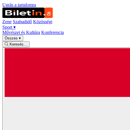
Ugrás a tartalomra
Zene
Szabadidő
Közösségi
Sport
▾
Művészet és Kultúra
Konferencia
Összes
▾
Keresés…