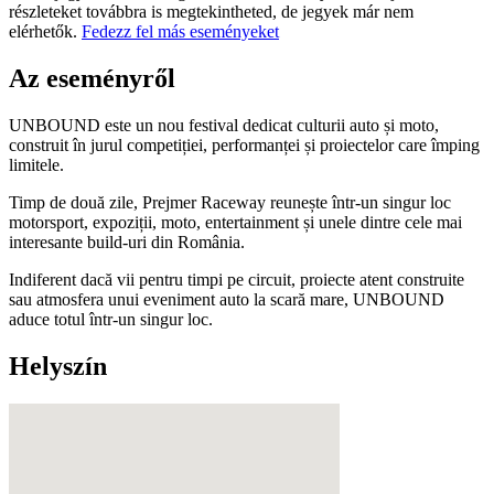
részleteket továbbra is megtekintheted, de jegyek már nem
elérhetők.
Fedezz fel más eseményeket
Az eseményről
UNBOUND este un nou festival dedicat culturii auto și moto,
construit în jurul competiției, performanței și proiectelor care împing
limitele.
Timp de două zile, Prejmer Raceway reunește într-un singur loc
motorsport, expoziții, moto, entertainment și unele dintre cele mai
interesante build-uri din România.
Indiferent dacă vii pentru timpi pe circuit, proiecte atent construite
sau atmosfera unui eveniment auto la scară mare, UNBOUND
aduce totul într-un singur loc.
Helyszín