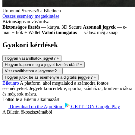
Unbound
Szervező a Biletinen
Összes esemény megtekintése
Biztonságosan vásárolsz
Biztonságos fizetés
— kártya, 3D Secure
Azonnali jegyek
— e-
mail + fiók + Wallet
Valódi támogatás
— válasz még aznap
Gyakori kérdések
Hogyan vásárolhatok jegyet?
+
Hogyan kapom meg a jegyet fizetés után?
+
Visszaválthatom a jegyemet?
+
Hogyan jutok be az eseményre a digitális jeggyel?
+
Biletin
ro
A platform, ahol megtalálod a számodra fontos
eseményeket. Jegyek koncertekre, sportra, színházra, konferenciákra
és még sok másra.
Töltsd le a Biletin alkalmazást
Download on the
App Store
GET IT ON
Google Play
A Biletin ökoszisztémából