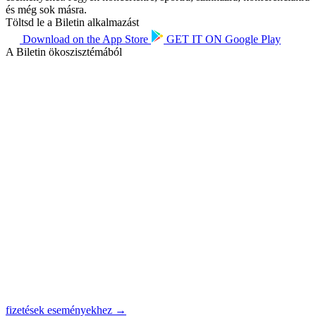
és még sok másra.
Töltsd le a Biletin alkalmazást
Download on the
App Store
GET IT ON
Google Play
A Biletin ökoszisztémából
fizetések eseményekhez →