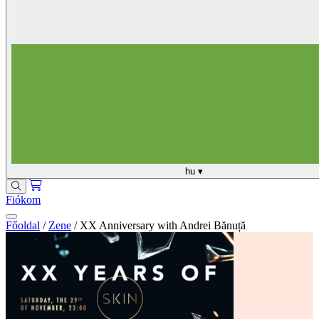
hu
▾
Fiókom
Főoldal
/
Zene
/
XX Anniversary with Andrei Bănuță