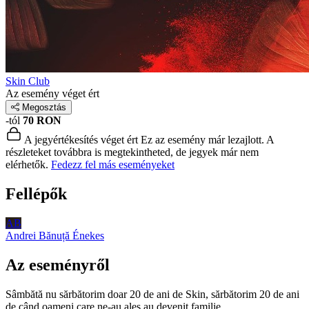
Skin Club
Az esemény véget ért
Megosztás
-tól
70 RON
A jegyértékesítés véget ért
Ez az esemény már lezajlott. A
részleteket továbbra is megtekintheted, de jegyek már nem
elérhetők.
Fedezz fel más eseményeket
Fellépők
AB
Andrei Bănuță
Énekes
Az eseményről
Sâmbătă nu sărbătorim doar 20 de ani de Skin, sărbătorim 20 de ani
de când oameni care ne-au ales au devenit familie.