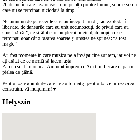
20 de ani în care ne-am găsit unii pe alții printre lumini, sunete și seri
care nu se terminau niciodată la timp.
Ne amintim de petrecerile care au început timid și au explodat în
libertate, de dansurile care au unit necunoscuți, de priviri care au
spus “rămâi”, de străini care au plecat prieteni, de nopți ce se
terminau doar când răsărea soarele și liniștea ne spunea: “a fost
magic”.
Au fost momente în care muzica ne-a învățat cine suntem, iar voi ne-
ați arătat de ce merită să facem asta.
Am crescut împreună. Am iubit împreună. Am trăit fiecare clipă cu
pielea de găină.
Pentru toate amintirile care ne-au format și pentru tot ce urmează să
construim, vă mulțumim! ♥️
Helyszín