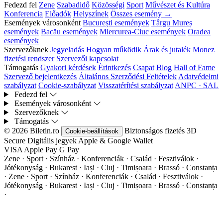
Fedezd fel
Zene
Szabadidő
Közösségi
Sport
Művészet és Kultúra
Konferencia
Előadók
Helyszínek
Összes esemény →
Események városonként
București események
Târgu Mureș
események
Bacău események
Miercurea-Ciuc események
Oradea
események
Szervezőknek
Jegyeladás
Hogyan működik
Árak és jutalék
Monez
fizetési rendszer
Szervezői kapcsolat
Támogatás
Gyakori kérdések
Érintkezés
Csapat
Blog
Hall of Fame
Szervező bejelentkezés
Általános Szerződési Feltételek
Adatvédelmi
szabályzat
Cookie-szabályzat
Visszatérítési szabályzat
ANPC · SAL
Fedezd fel
Események városonként
Szervezőknek
Támogatás
© 2026 Biletin.ro
Biztonságos fizetés
3D
Cookie-beállítások
Secure
Digitális jegyek
Apple & Google Wallet
VISA
Apple Pay
G
Pay
Zene · Sport · Színház · Konferenciák · Család · Fesztiválok ·
Jótékonyság · Bukarest · Iași · Cluj · Timișoara · Brassó · Constanța
·
Zene · Sport · Színház · Konferenciák · Család · Fesztiválok ·
Jótékonyság · Bukarest · Iași · Cluj · Timișoara · Brassó · Constanța
·