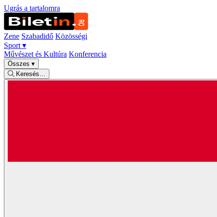
Ugrás a tartalomra
Zene
Szabadidő
Közösségi
Sport
▾
Művészet és Kultúra
Konferencia
Összes
▾
Keresés…