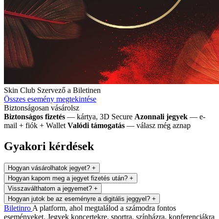
Skin Club
Szervező a Biletinen
Összes esemény megtekintése
Biztonságosan vásárolsz
Biztonságos fizetés
— kártya, 3D Secure
Azonnali jegyek
— e-
mail + fiók + Wallet
Valódi támogatás
— válasz még aznap
Gyakori kérdések
Hogyan vásárolhatok jegyet?
+
Hogyan kapom meg a jegyet fizetés után?
+
Visszaválthatom a jegyemet?
+
Hogyan jutok be az eseményre a digitális jeggyel?
+
Biletin
ro
A platform, ahol megtalálod a számodra fontos
eseményeket. Jegyek koncertekre, sportra, színházra, konferenciákra