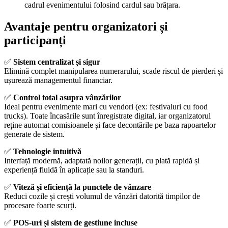
cadrul evenimentului folosind cardul sau brățara.
Avantaje pentru organizatori și
participanți
✅
Sistem centralizat și sigur
Elimină complet manipularea numerarului, scade riscul de pierderi și
ușurează managementul financiar.
✅
Control total asupra vânzărilor
Ideal pentru evenimente mari cu vendori (ex: festivaluri cu food
trucks). Toate încasările sunt înregistrate digital, iar organizatorul
reține automat comisioanele și face decontările pe baza rapoartelor
generate de sistem.
✅
Tehnologie intuitivă
Interfață modernă, adaptată noilor generații, cu plată rapidă și
experiență fluidă în aplicație sau la standuri.
✅
Viteză și eficiență la punctele de vânzare
Reduci cozile și crești volumul de vânzări datorită timpilor de
procesare foarte scurți.
✅
POS-uri și sistem de gestiune incluse