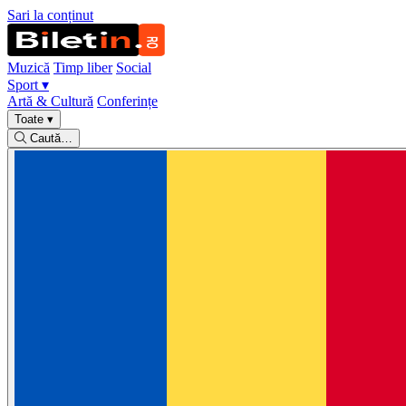
Sari la conținut
Muzică
Timp liber
Social
Sport
▾
Artă & Cultură
Conferințe
Toate
▾
Caută…