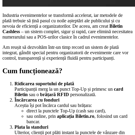
Industria evenimentelor se transformă accelerat, iar metodele de
plată trebuie să țină pasul cu noile așteptări ale publicului și cu
nevoia de eficiență a organizatorilor. De aceea, am creat
Biletin
Cashless
– un sistem complet, sigur și rapid, care elimină necesitatea
numerarului sau a POS-urilor clasice în cadrul evenimentelor.
Am reușit să dezvoltăm într-un timp record un sistem de plată
integrat, gândit special pentru organizatorii de evenimente care vor
control, transparență și experiență fluidă pentru participanți.
Cum funcționează?
Ridicarea suportului de plată
Participanții merg la un punct Top-Up și primesc un
card
Biletin
sau o
brățară RFID
personalizată.
Încărcarea cu fonduri
Aceștia își pot încărca cardul sau brățara:
direct la punctele Top-Up (cash sau card),
sau online, prin
aplicația Biletin.ro
, folosind un card
bancar.
Plata la standuri
Ulterior, clienții pot plăti instant la punctele de vânzare din