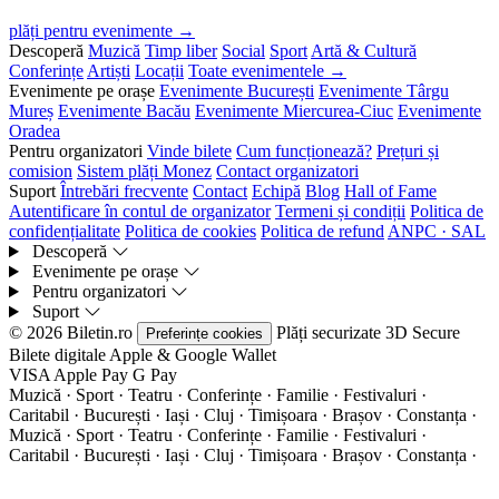
plăți pentru evenimente →
Descoperă
Muzică
Timp liber
Social
Sport
Artă & Cultură
Conferințe
Artiști
Locații
Toate evenimentele →
Evenimente pe orașe
Evenimente București
Evenimente Târgu
Mureș
Evenimente Bacău
Evenimente Miercurea-Ciuc
Evenimente
Oradea
Pentru organizatori
Vinde bilete
Cum funcționează?
Prețuri și
comision
Sistem plăți Monez
Contact organizatori
Suport
Întrebări frecvente
Contact
Echipă
Blog
Hall of Fame
Autentificare în contul de organizator
Termeni și condiții
Politica de
confidențialitate
Politica de cookies
Politica de refund
ANPC · SAL
Descoperă
Evenimente pe orașe
Pentru organizatori
Suport
© 2026 Biletin.ro
Plăți securizate
3D Secure
Preferințe cookies
Bilete digitale
Apple & Google Wallet
VISA
Apple Pay
G
Pay
Muzică · Sport · Teatru · Conferințe · Familie · Festivaluri ·
Caritabil · București · Iași · Cluj · Timișoara · Brașov · Constanța ·
Muzică · Sport · Teatru · Conferințe · Familie · Festivaluri ·
Caritabil · București · Iași · Cluj · Timișoara · Brașov · Constanța ·