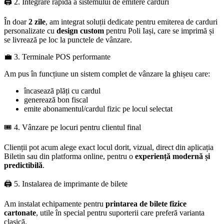
🖨️ 2. Integrare rapidă a sistemului de emitere carduri
În doar
2 zile
, am integrat soluții dedicate pentru emiterea de carduri
personalizate cu
design custom
pentru Poli Iași, care se imprimă și
se livrează pe loc la punctele de vânzare.
💼 3. Terminale POS performante
Am pus în funcțiune un sistem complet de vânzare la ghișeu care:
încasează plăți cu cardul
generează bon fiscal
emite abonamentul/cardul fizic pe locul selectat
🎟️ 4. Vânzare pe locuri pentru clientul final
Clienții pot acum alege exact locul dorit, vizual, direct din aplicația
Biletin sau din platforma online, pentru o
experiență modernă și
predictibilă
.
🖨️ 5. Instalarea de imprimante de bilete
Am instalat echipamente pentru
printarea de bilete fizice
cartonate
, utile în special pentru suporterii care preferă varianta
clasică.