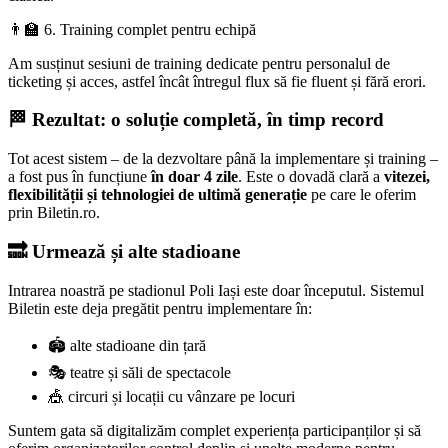
👨‍🏫 6. Training complet pentru echipă
Am susținut sesiuni de training dedicate pentru personalul de
ticketing și acces, astfel încât întregul flux să fie fluent și fără erori.
🏁 Rezultat: o soluție completă, în timp record
Tot acest sistem – de la dezvoltare până la implementare și training –
a fost pus în funcțiune
în doar 4 zile
. Este o dovadă clară a
vitezei,
flexibilității și tehnologiei de ultimă generație
pe care le oferim
prin Biletin.ro.
🔜 Urmează și alte stadioane
Intrarea noastră pe stadionul Poli Iași este doar începutul. Sistemul
Biletin este deja pregătit pentru implementare în:
🏟️ alte stadioane din țară
🎭 teatre și săli de spectacole
🎪 circuri și locații cu vânzare pe locuri
Suntem gata să digitalizăm complet experiența participanților și să