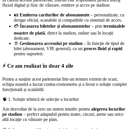
fluxul digital și fizic de vânzare, emitere și acces pe stadion:
🪪
Emiterea cardurilor de abonamente
– personalizate, cu
design oficial, scanabile și compatibile cu sistemul de acces.
💳
Încasarea biletelor și abonamentelor
– prin
terminalele
noastre de plată
, direct la stadion, online sau în locații
dedicate.
🚪
Gestionarea accesului pe stadion
– în funcție de tipul de
bilet (abonament, VIP, general), cu un
proces fluid și rapid
pentru suporteri.
⚡ Ce am realizat în doar 4 zile
Pentru a susține acest parteneriat într-un termen extrem de scurt,
echipa noastră a lucrat contra-cronometru și a livrat o soluție complet
funcțională și scalabilă:
🧠 1. Soluție tehnică de selecție a locurilor
Am dezvoltat de la zero un sistem intuitiv pentru
alegerea locurilor
pe stadion
– perfect adaptabil pentru teatre, circuri, arene sau orice
altă locație cu vânzare pe plan.