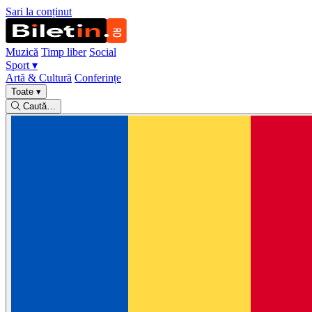
Sari la conținut
Muzică
Timp liber
Social
Sport
▾
Artă & Cultură
Conferințe
Toate
▾
Caută…