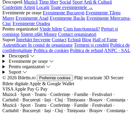
Descoperă
Muzică
Timp liber
Social
Sport
Artă & Cultură
Conferințe
Artiști
Locații
Toate evenimentele →
Evenimente pe orașe
Evenimente București
Evenimente Târgu
Mureș
Evenimente Arad
Evenimente Bacău
Evenimente Miercurea-
Ciuc
Evenimente Oradea
Pentru organizatori
Vinde bilete
Cum funcționează?
Prețuri și
comision
Sistem plăți Monez
Contact organizatori
Suport
Întrebări frecvente
Contact
Echipă
Blog
Hall of Fame
Autentificare în contul de organizator
Termeni și condiții
Politica de
confidențialitate
Politica de cookies
Politica de refund
ANPC · SAL
Descoperă
Evenimente pe orașe
Pentru organizatori
Suport
© 2026 Biletin.ro
Plăți securizate
3D Secure
Preferințe cookies
Bilete digitale
Apple & Google Wallet
VISA
Apple Pay
G
Pay
Muzică · Sport · Teatru · Conferințe · Familie · Festivaluri ·
Caritabil · București · Iași · Cluj · Timișoara · Brașov · Constanța ·
Muzică · Sport · Teatru · Conferințe · Familie · Festivaluri ·
Caritabil · București · Iași · Cluj · Timișoara · Brașov · Constanța ·