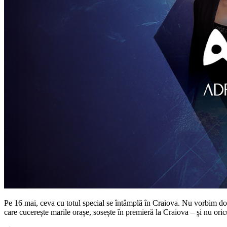
Pe 16 mai, ceva cu totul special se întâmplă în Craiova. Nu vorbim doa
care cucerește marile orașe, sosește în premieră la Craiova – și nu or