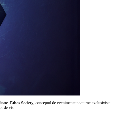
finate.
Ethos Society
, conceptul de evenimente nocturne exclusiviste
or de vis.