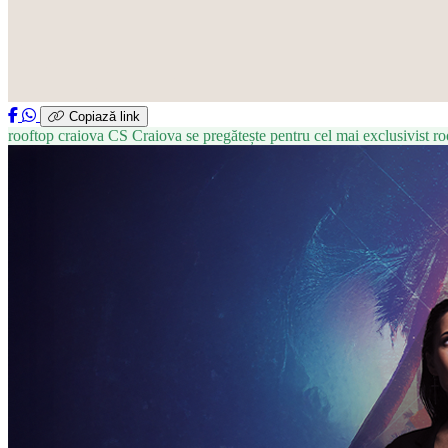
Copiază link
rooftop craiova
CS
Craiova se pregătește pentru cel mai exclusivis