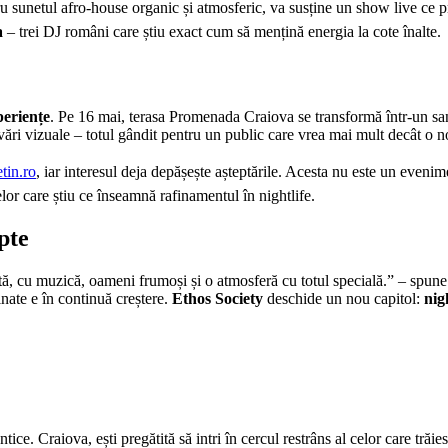
u sunetul afro-house organic și atmosferic, va susține un show live ce p
a
– trei DJ români care știu exact cum să mențină energia la cote înalte.
periențe
. Pe 16 mai, terasa Promenada Craiova se transformă într-un sanc
ări vizuale – totul gândit pentru un public care vrea mai mult decât o no
etin.ro
, iar interesul deja depășește așteptările. Acesta nu este un evenim
lor care știu ce înseamnă rafinamentul în nightlife.
pte
tă, cu muzică, oameni frumoși și o atmosferă cu totul specială.” – spune
inate e în continuă creștere.
Ethos Society
deschide un nou capitol:
nig
tice. Craiova, ești pregătită să intri în cercul restrâns al celor care trăie