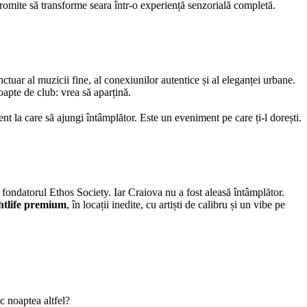
romite să transforme seara într-o experiență senzorială completă.
tuar al muzicii fine, al conexiunilor autentice și al eleganței urbane.
apte de club: vrea să aparțină.
ent la care să ajungi întâmplător. Este un eveniment pe care ți-l dorești.
 fondatorul Ethos Society. Iar Craiova nu a fost aleasă întâmplător.
htlife premium
, în locații inedite, cu artiști de calibru și un vibe pe
sc noaptea altfel?