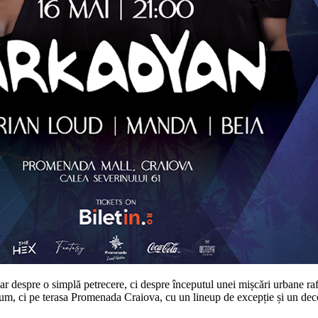
r despre o simplă petrecere, ci despre începutul unei mișcări urbane ra
icum, ci pe terasa Promenada Craiova, cu un lineup de excepție și un dec