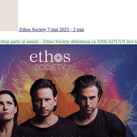
Ethos Society
7 mai 2025 · 2 min
t rooftop party al anului – Ethos Society debutează cu ARKADYAN live