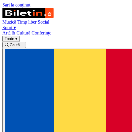
Sari la conținut
Muzică
Timp liber
Social
Sport
▾
Artă & Cultură
Conferințe
Toate
▾
Caută…