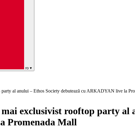
ro
▾
ftop party al anului – Ethos Society debutează cu ARKADYAN live la P
 mai exclusivist rooftop party al 
la Promenada Mall