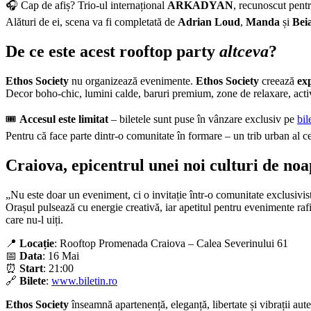
🎧 Cap de afiș? Trio-ul internațional
ARKADYAN
, recunoscut pentr
Alături de ei, scena va fi completată de
Adrian Loud
,
Manda
și
Bei
De ce este acest rooftop party
altceva
?
Ethos Society
nu organizează evenimente.
Ethos Society
creează
ex
Decor boho-chic, lumini calde, baruri premium, zone de relaxare, activ
🎟️
Accesul este limitat
– biletele sunt puse în vânzare exclusiv pe
bil
Pentru că face parte dintr-o comunitate în formare – un trib urban al ce
Craiova, epicentrul unei noi culturi de noa
„Nu este doar un eveniment, ci o invitație într-o comunitate exclusivis
Orașul pulsează cu energie creativă, iar apetitul pentru evenimente raf
care nu-l uiți.
📍
Locație
: Rooftop Promenada Craiova – Calea Severinului 61
📅
Data
: 16 Mai
⏰
Start
: 21:00
🔗
Bilete
:
www.biletin.ro
Ethos Society
înseamnă apartenență, eleganță, libertate și vibrații auten