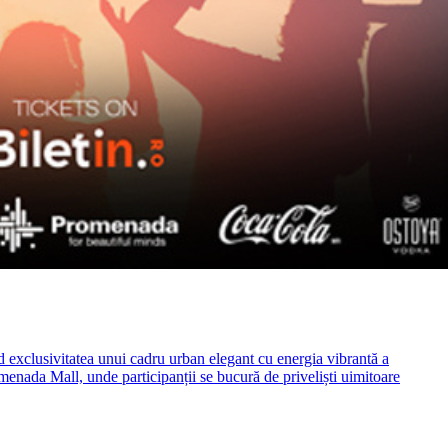
xclusivitatea unui cadru urban elegant cu energia vibrantă a
menada Mall, unde participanții se bucură de priveliști uimitoare