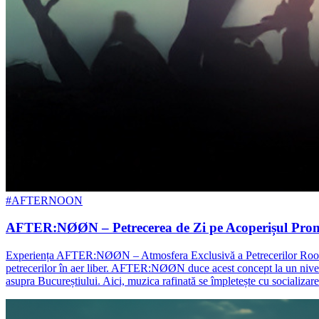
#AFTERNOON
AFTER:NØØN – Petrecerea de Zi pe Acoperișul Prom
Experiența AFTER:NØØN – Atmosfera Exclusivă a Petrecerilor Rooftop 
petrecerilor în aer liber. AFTER:NØØN duce acest concept la un nivel s
asupra Bucureștiului. Aici, muzica rafinată se împletește cu socializarea