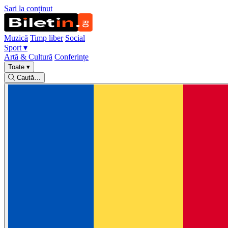
Sari la conținut
Muzică
Timp liber
Social
Sport
▾
Artă & Cultură
Conferințe
Toate
▾
Caută…