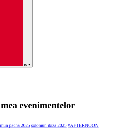
ro
▾
 lumea evenimentelor
omun pacha 2025
solomun ibiza 2025
#AFTERNOON