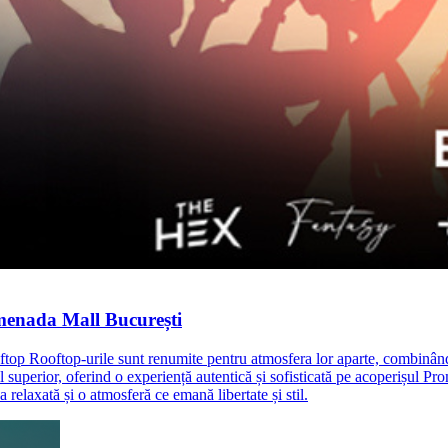
enada Mall București
Rooftop-urile sunt renumite pentru atmosfera lor aparte, combinând e
uperior, oferind o experiență autentică și sofisticată pe acoperișul Pro
 relaxată și o atmosferă ce emană libertate și stil.