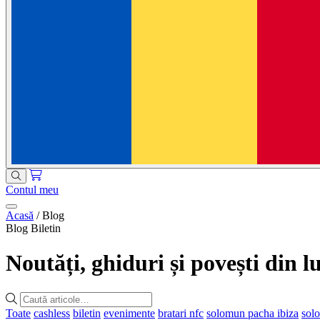
Contul meu
Acasă
/
Blog
Blog Biletin
Noutăți, ghiduri și povești din
Toate
cashless
biletin
evenimente
bratari nfc
solomun pacha ibiza
sol