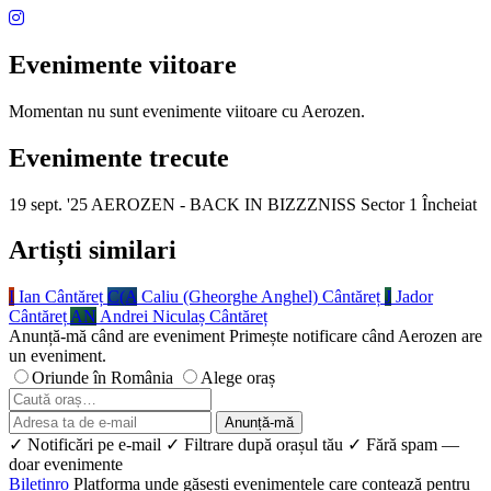
Evenimente viitoare
Momentan nu sunt evenimente viitoare cu Aerozen.
Evenimente trecute
19 sept. '25
AEROZEN - BACK IN BIZZZNISS
Sector 1
Încheiat
Artiști similari
I
Ian
Cântăreț
C(A
Caliu (Gheorghe Anghel)
Cântăreț
J
Jador
Cântăreț
AN
Andrei Niculaș
Cântăreț
Anunță-mă când are eveniment
Primește notificare când Aerozen are
un eveniment.
Oriunde în România
Alege oraș
Anunță-mă
✓ Notificări pe e-mail
✓ Filtrare după orașul tău
✓ Fără spam —
doar evenimente
Biletin
ro
Platforma unde găsești evenimentele care contează pentru