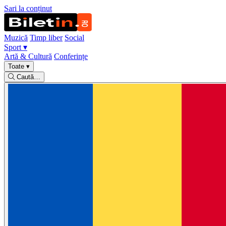
Sari la conținut
Muzică
Timp liber
Social
Sport
▾
Artă & Cultură
Conferințe
Toate
▾
Caută…