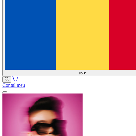
ro
▾
Contul meu