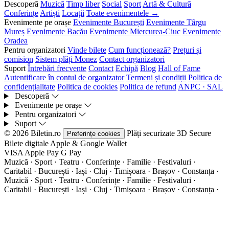
Descoperă
Muzică
Timp liber
Social
Sport
Artă & Cultură
Conferințe
Artiști
Locații
Toate evenimentele →
Evenimente pe orașe
Evenimente București
Evenimente Târgu
Mureș
Evenimente Bacău
Evenimente Miercurea-Ciuc
Evenimente
Oradea
Pentru organizatori
Vinde bilete
Cum funcționează?
Prețuri și
comision
Sistem plăți Monez
Contact organizatori
Suport
Întrebări frecvente
Contact
Echipă
Blog
Hall of Fame
Autentificare în contul de organizator
Termeni și condiții
Politica de
confidențialitate
Politica de cookies
Politica de refund
ANPC · SAL
Descoperă
Evenimente pe orașe
Pentru organizatori
Suport
© 2026 Biletin.ro
Plăți securizate
3D Secure
Preferințe cookies
Bilete digitale
Apple & Google Wallet
VISA
Apple Pay
G
Pay
Muzică · Sport · Teatru · Conferințe · Familie · Festivaluri ·
Caritabil · București · Iași · Cluj · Timișoara · Brașov · Constanța ·
Muzică · Sport · Teatru · Conferințe · Familie · Festivaluri ·
Caritabil · București · Iași · Cluj · Timișoara · Brașov · Constanța ·