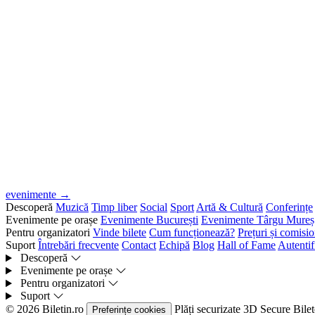
evenimente →
Descoperă
Muzică
Timp liber
Social
Sport
Artă & Cultură
Conferințe
Evenimente pe orașe
Evenimente București
Evenimente Târgu Mureș
Pentru organizatori
Vinde bilete
Cum funcționează?
Prețuri și comisi
Suport
Întrebări frecvente
Contact
Echipă
Blog
Hall of Fame
Autentif
Descoperă
Evenimente pe orașe
Pentru organizatori
Suport
© 2026 Biletin.ro
Plăți securizate
3D Secure
Bilet
Preferințe cookies