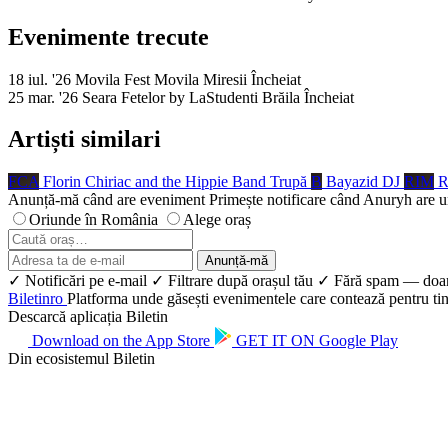
Evenimente trecute
18 iul. '26
Movila Fest
Movila Miresii
Încheiat
25 mar. '26
Seara Fetelor by LaStudenti
Brăila
Încheiat
Artiști similari
FCA
Florin Chiriac and the Hippie Band
Trupă
B
Bayazid
DJ
RIM
R
Anunță-mă când are eveniment
Primește notificare când Anuryh are 
Oriunde în România
Alege oraș
Anunță-mă
✓ Notificări pe e-mail
✓ Filtrare după orașul tău
✓ Fără spam — doar
Biletin
ro
Platforma unde găsești evenimentele care contează pentru tine.
Descarcă aplicația Biletin
Download on the
App Store
GET IT ON
Google Play
Din ecosistemul Biletin