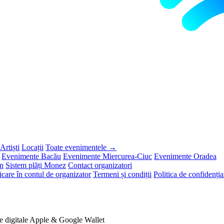
Artiști
Locații
Toate evenimentele →
Evenimente Bacău
Evenimente Miercurea-Ciuc
Evenimente Oradea
on
Sistem plăți Monez
Contact organizatori
icare în contul de organizator
Termeni și condiții
Politica de confidențial
e digitale
Apple & Google Wallet