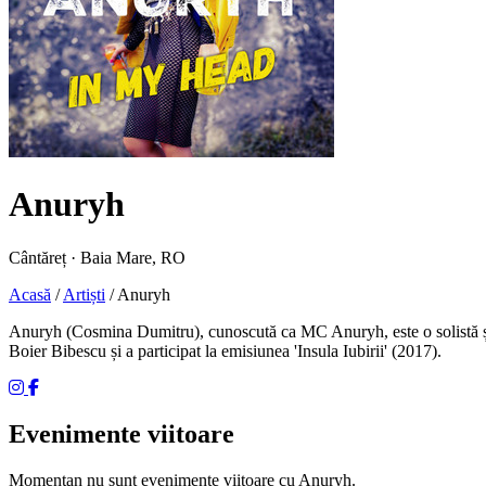
Anuryh
Cântăreț · Baia Mare, RO
Acasă
/
Artiști
/
Anuryh
Anuryh (Cosmina Dumitru), cunoscută ca MC Anuryh, este o solistă și 
Boier Bibescu și a participat la emisiunea 'Insula Iubirii' (2017).
Evenimente viitoare
Momentan nu sunt evenimente viitoare cu Anuryh.