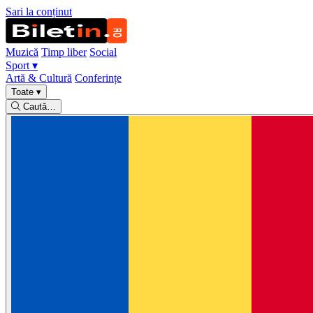
Sari la conținut
Muzică
Timp liber
Social
Sport
▾
Artă & Cultură
Conferințe
Toate
▾
Caută…