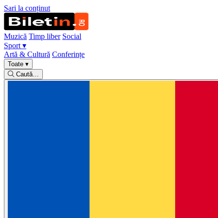
Sari la conținut
Muzică
Timp liber
Social
Sport
▾
Artă & Cultură
Conferințe
Toate
▾
Caută…