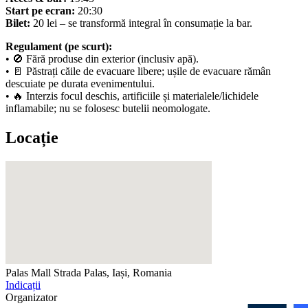
Start pe ecran:
20:30
Bilet:
20 lei – se transformă integral în consumație la bar.
Regulament (pe scurt):
• 🚫 Fără produse din exterior (inclusiv apă).
• 🚪 Păstrați căile de evacuare libere; ușile de evacuare rămân
descuiate pe durata evenimentului.
• 🔥 Interzis focul deschis, artificiile și materialele/lichidele
inflamabile; nu se folosesc butelii neomologate.
Locație
Palas Mall
Strada Palas, Iași, Romania
Indicații
Organizator