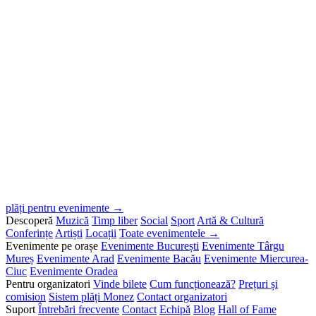
plăți pentru evenimente →
Descoperă
Muzică
Timp liber
Social
Sport
Artă & Cultură
Conferințe
Artiști
Locații
Toate evenimentele →
Evenimente pe orașe
Evenimente București
Evenimente Târgu
Mureș
Evenimente Arad
Evenimente Bacău
Evenimente Miercurea-
Ciuc
Evenimente Oradea
Pentru organizatori
Vinde bilete
Cum funcționează?
Prețuri și
comision
Sistem plăți Monez
Contact organizatori
Suport
Întrebări frecvente
Contact
Echipă
Blog
Hall of Fame