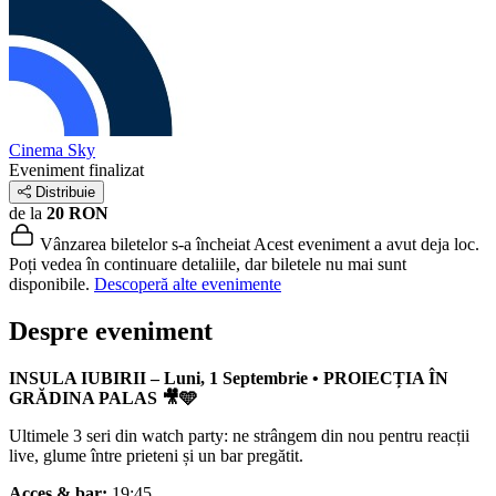
Cinema Sky
Eveniment finalizat
Distribuie
de la
20 RON
Vânzarea biletelor s-a încheiat
Acest eveniment a avut deja loc.
Poți vedea în continuare detaliile, dar biletele nu mai sunt
disponibile.
Descoperă alte evenimente
Despre eveniment
INSULA IUBIRII – Luni, 1 Septembrie • PROIECȚIA ÎN
GRĂDINA PALAS 🎥🩵
Ultimele 3 seri din watch party: ne strângem din nou pentru reacții
live, glume între prieteni și un bar pregătit.
Acces & bar:
19:45