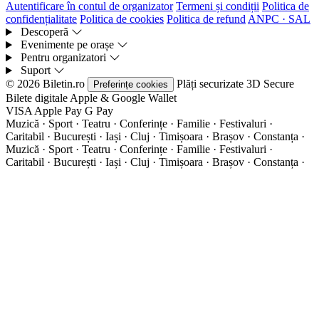
Autentificare în contul de organizator
Termeni și condiții
Politica de
confidențialitate
Politica de cookies
Politica de refund
ANPC · SAL
Descoperă
Evenimente pe orașe
Pentru organizatori
Suport
© 2026 Biletin.ro
Plăți securizate
3D Secure
Preferințe cookies
Bilete digitale
Apple & Google Wallet
VISA
Apple Pay
G
Pay
Muzică · Sport · Teatru · Conferințe · Familie · Festivaluri ·
Caritabil · București · Iași · Cluj · Timișoara · Brașov · Constanța ·
Muzică · Sport · Teatru · Conferințe · Familie · Festivaluri ·
Caritabil · București · Iași · Cluj · Timișoara · Brașov · Constanța ·