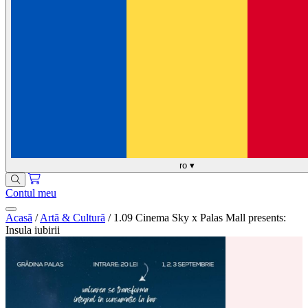
ro
▾
Contul meu
Acasă
/
Artă & Cultură
/
1.09 Cinema Sky x Palas Mall presents:
Insula iubirii