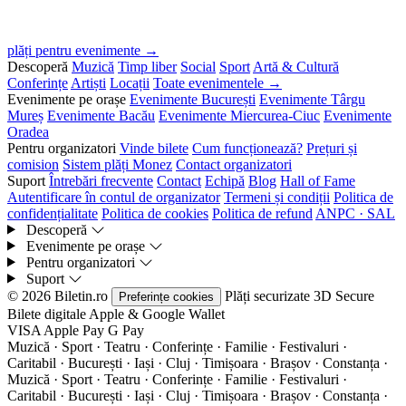
plăți pentru evenimente →
Descoperă
Muzică
Timp liber
Social
Sport
Artă & Cultură
Conferințe
Artiști
Locații
Toate evenimentele →
Evenimente pe orașe
Evenimente București
Evenimente Târgu
Mureș
Evenimente Bacău
Evenimente Miercurea-Ciuc
Evenimente
Oradea
Pentru organizatori
Vinde bilete
Cum funcționează?
Prețuri și
comision
Sistem plăți Monez
Contact organizatori
Suport
Întrebări frecvente
Contact
Echipă
Blog
Hall of Fame
Autentificare în contul de organizator
Termeni și condiții
Politica de
confidențialitate
Politica de cookies
Politica de refund
ANPC · SAL
Descoperă
Evenimente pe orașe
Pentru organizatori
Suport
© 2026 Biletin.ro
Plăți securizate
3D Secure
Preferințe cookies
Bilete digitale
Apple & Google Wallet
VISA
Apple Pay
G
Pay
Muzică · Sport · Teatru · Conferințe · Familie · Festivaluri ·
Caritabil · București · Iași · Cluj · Timișoara · Brașov · Constanța ·
Muzică · Sport · Teatru · Conferințe · Familie · Festivaluri ·
Caritabil · București · Iași · Cluj · Timișoara · Brașov · Constanța ·