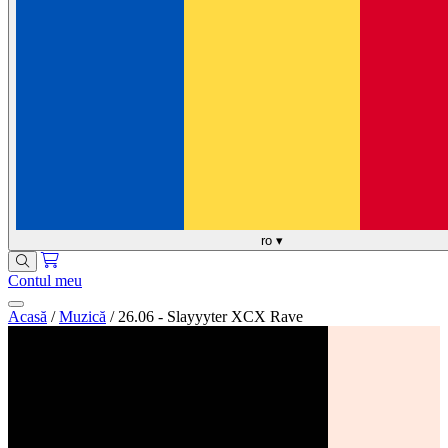
ro
▾
Contul meu
Acasă
/
Muzică
/
26.06 - Slayyyter XCX Rave