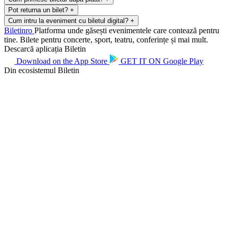
Pot returna un bilet?
+
Cum intru la eveniment cu biletul digital?
+
Biletin
ro
Platforma unde găsești evenimentele care contează pentru
tine. Bilete pentru concerte, sport, teatru, conferințe și mai mult.
Descarcă aplicația Biletin
Download on the
App Store
GET IT ON
Google Play
Din ecosistemul Biletin