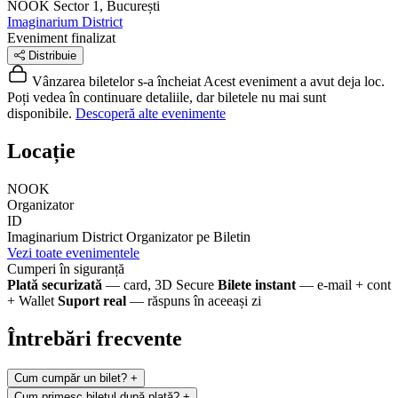
NOOK
Sector 1, București
Imaginarium District
Eveniment finalizat
Distribuie
Vânzarea biletelor s-a încheiat
Acest eveniment a avut deja loc.
Poți vedea în continuare detaliile, dar biletele nu mai sunt
disponibile.
Descoperă alte evenimente
Locație
NOOK
Organizator
ID
Imaginarium District
Organizator pe Biletin
Vezi toate evenimentele
Cumperi în siguranță
Plată securizată
— card, 3D Secure
Bilete instant
— e-mail + cont
+ Wallet
Suport real
— răspuns în aceeași zi
Întrebări frecvente
Cum cumpăr un bilet?
+
Cum primesc biletul după plată?
+