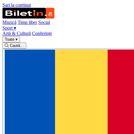
Sari la conținut
Muzică
Timp liber
Social
Sport
▾
Artă & Cultură
Conferințe
Toate
▾
Caută…