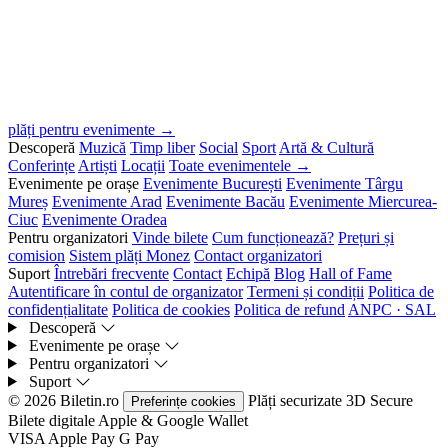
plăți pentru evenimente →
Descoperă
Muzică
Timp liber
Social
Sport
Artă & Cultură
Conferințe
Artiști
Locații
Toate evenimentele →
Evenimente pe orașe
Evenimente București
Evenimente Târgu
Mureș
Evenimente Arad
Evenimente Bacău
Evenimente Miercurea-
Ciuc
Evenimente Oradea
Pentru organizatori
Vinde bilete
Cum funcționează?
Prețuri și
comision
Sistem plăți Monez
Contact organizatori
Suport
Întrebări frecvente
Contact
Echipă
Blog
Hall of Fame
Autentificare în contul de organizator
Termeni și condiții
Politica de
confidențialitate
Politica de cookies
Politica de refund
ANPC · SAL
Descoperă
Evenimente pe orașe
Pentru organizatori
Suport
© 2026 Biletin.ro
Plăți securizate
3D Secure
Preferințe cookies
Bilete digitale
Apple & Google Wallet
VISA
Apple Pay
G
Pay