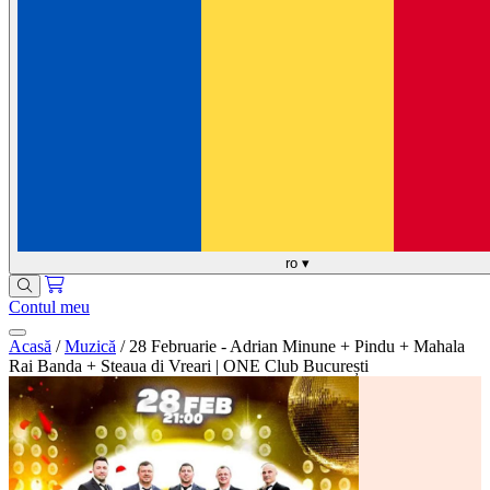
ro
▾
Contul meu
Acasă
/
Muzică
/
28 Februarie - Adrian Minune + Pindu + Mahala
Rai Banda + Steaua di Vreari | ONE Club București