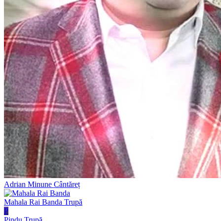
Adrian Minune
Cântăreț
Mahala Rai Banda
Trupă
P
Pindu
Trupă