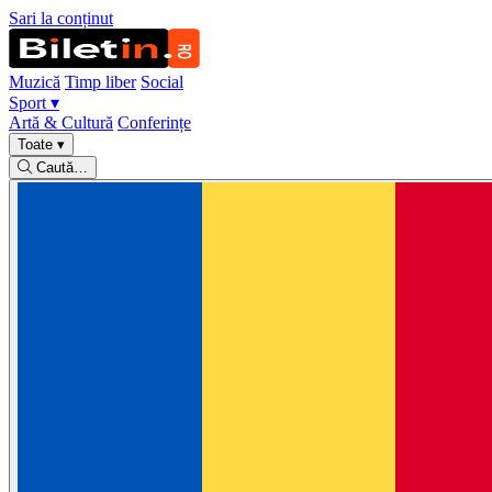
Sari la conținut
Muzică
Timp liber
Social
Sport
▾
Artă & Cultură
Conferințe
Toate
▾
Caută…