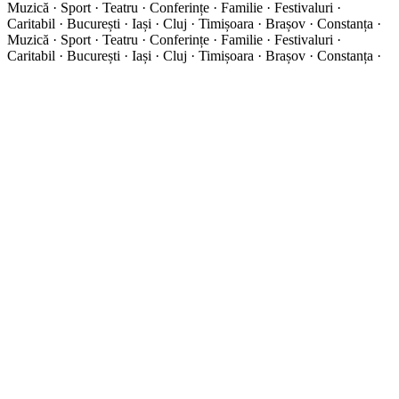
Muzică · Sport · Teatru · Conferințe · Familie · Festivaluri ·
Caritabil · București · Iași · Cluj · Timișoara · Brașov · Constanța ·
Muzică · Sport · Teatru · Conferințe · Familie · Festivaluri ·
Caritabil · București · Iași · Cluj · Timișoara · Brașov · Constanța ·