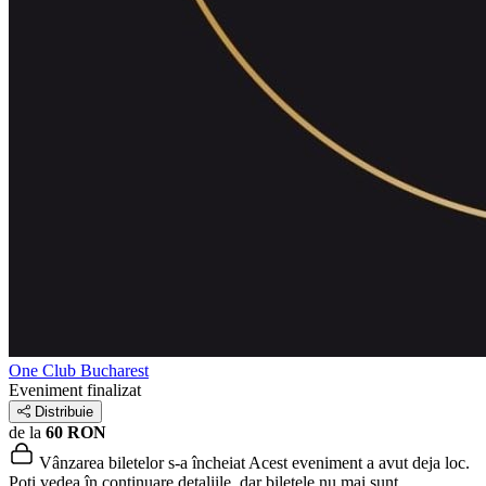
One Club Bucharest
Eveniment finalizat
Distribuie
de la
60 RON
Vânzarea biletelor s-a încheiat
Acest eveniment a avut deja loc.
Poți vedea în continuare detaliile, dar biletele nu mai sunt