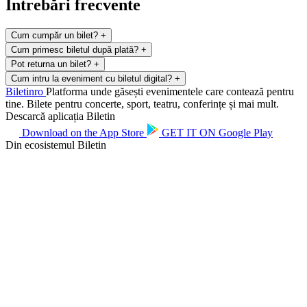
Întrebări frecvente
Cum cumpăr un bilet?
+
Cum primesc biletul după plată?
+
Pot returna un bilet?
+
Cum intru la eveniment cu biletul digital?
+
Biletin
ro
Platforma unde găsești evenimentele care contează pentru
tine. Bilete pentru concerte, sport, teatru, conferințe și mai mult.
Descarcă aplicația Biletin
Download on the
App Store
GET IT ON
Google Play
Din ecosistemul Biletin