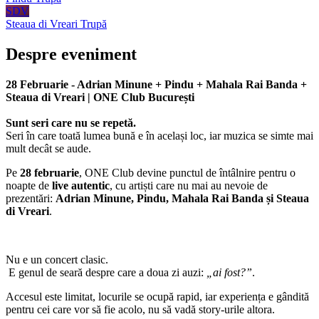
SDV
Steaua di Vreari
Trupă
Despre eveniment
28 Februarie - Adrian Minune + Pindu + Mahala Rai Banda +
Steaua di Vreari | ONE Club București
Sunt seri care nu se repetă.
Seri în care toată lumea bună e în același loc, iar muzica se simte mai
mult decât se aude.
Pe
28 februarie
, ONE Club devine punctul de întâlnire pentru o
noapte de
live autentic
, cu artiști care nu mai au nevoie de
prezentări:
Adrian Minune, Pindu, Mahala Rai Banda și Steaua
di Vreari
.
Nu e un concert clasic.
E genul de seară despre care a doua zi auzi:
„ai fost?”
.
Accesul este limitat, locurile se ocupă rapid, iar experiența e gândită
pentru cei care vor să fie acolo, nu să vadă story-urile altora.