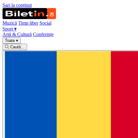
Sari la conținut
Muzică
Timp liber
Social
Sport
▾
Artă & Cultură
Conferințe
Toate
▾
Caută…