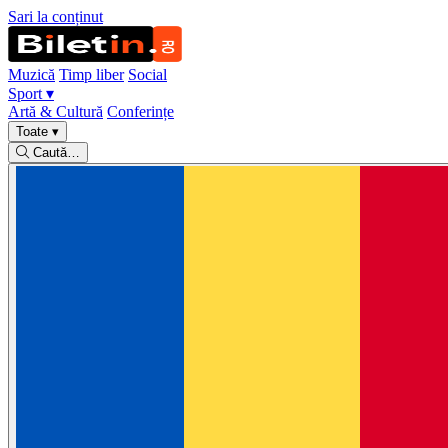
Sari la conținut
Muzică
Timp liber
Social
Sport
▾
Artă & Cultură
Conferințe
Toate
▾
Caută…