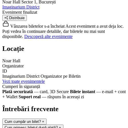
Noar Hall
Sector 1, București
Imaginarium District
Eveniment finalizat
Distribuie
Vânzarea biletelor s-a încheiat
Acest eveniment a avut deja loc.
Poți vedea în continuare detaliile, dar biletele nu mai sunt
disponibile.
Descoperă alte evenimente
Locație
Noar Hall
Organizator
ID
Imaginarium District
Organizator pe Biletin
Vezi toate evenimentele
Cumperi în siguranță
Plată securizată
— card, 3D Secure
Bilete instant
— e-mail + cont
+ Wallet
Suport real
— răspuns în aceeași zi
Întrebări frecvente
Cum cumpăr un bilet?
+
Cum primesc biletul după plată?
+