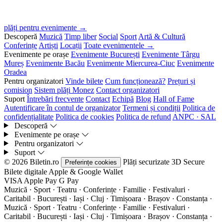
plăți pentru evenimente →
Descoperă
Muzică
Timp liber
Social
Sport
Artă & Cultură
Conferințe
Artiști
Locații
Toate evenimentele →
Evenimente pe orașe
Evenimente București
Evenimente Târgu
Mureș
Evenimente Bacău
Evenimente Miercurea-Ciuc
Evenimente
Oradea
Pentru organizatori
Vinde bilete
Cum funcționează?
Prețuri și
comision
Sistem plăți Monez
Contact organizatori
Suport
Întrebări frecvente
Contact
Echipă
Blog
Hall of Fame
Autentificare în contul de organizator
Termeni și condiții
Politica de
confidențialitate
Politica de cookies
Politica de refund
ANPC · SAL
Descoperă
Evenimente pe orașe
Pentru organizatori
Suport
© 2026 Biletin.ro
Plăți securizate
3D Secure
Preferințe cookies
Bilete digitale
Apple & Google Wallet
VISA
Apple Pay
G
Pay
Muzică · Sport · Teatru · Conferințe · Familie · Festivaluri ·
Caritabil · București · Iași · Cluj · Timișoara · Brașov · Constanța ·
Muzică · Sport · Teatru · Conferințe · Familie · Festivaluri ·
Caritabil · București · Iași · Cluj · Timișoara · Brașov · Constanța ·