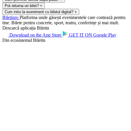
Pot returna un bilet?
+
Cum intru la eveniment cu biletul digital?
+
Biletin
ro
Platforma unde găsești evenimentele care contează pentru
tine. Bilete pentru concerte, sport, teatru, conferințe și mai mult.
Descarcă aplicația Biletin
Download on the
App Store
GET IT ON
Google Play
Din ecosistemul Biletin