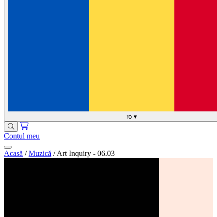
ro
▾
Contul meu
Acasă
/
Muzică
/
Art Inquiry - 06.03