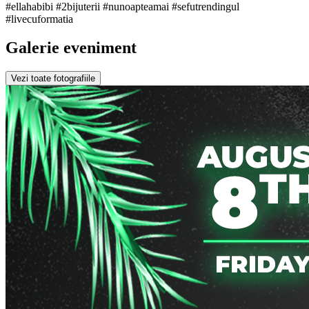
#ellahabibi #2bijuterii #nunoapteamai #sefutrendingul
#livecuformatia
Galerie eveniment
Vezi toate fotografiile