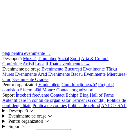
plăți pentru evenimente →
Descoperă
Muzică
Timp liber
Social
Sport
Artă & Cultură
Conferințe
Artiști
Locații
Toate evenimentele →
Evenimente pe orașe
Evenimente București
Evenimente Târgu
Mureș
Evenimente Arad
Evenimente Bacău
Evenimente Miercurea-
Ciuc
Evenimente Oradea
Pentru organizatori
Vinde bilete
Cum funcționează?
Prețuri și
comision
Sistem plăți Monez
Contact organizatori
Suport
Întrebări frecvente
Contact
Echipă
Blog
Hall of Fame
Autentificare în contul de organizator
Termeni și condiții
Politica de
confidențialitate
Politica de cookies
Politica de refund
ANPC · SAL
Descoperă
Evenimente pe orașe
Pentru organizatori
Suport