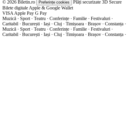
© 2026 Biletin.ro
Plăți securizate
3D Secure
Preferințe cookies
Bilete digitale
Apple & Google Wallet
VISA
Apple Pay
G
Pay
Muzică · Sport · Teatru · Conferințe · Familie · Festivaluri ·
Caritabil · București · Iași · Cluj · Timișoara · Brașov · Constanța ·
Muzică · Sport · Teatru · Conferințe · Familie · Festivaluri ·
Caritabil · București · Iași · Cluj · Timișoara · Brașov · Constanța ·