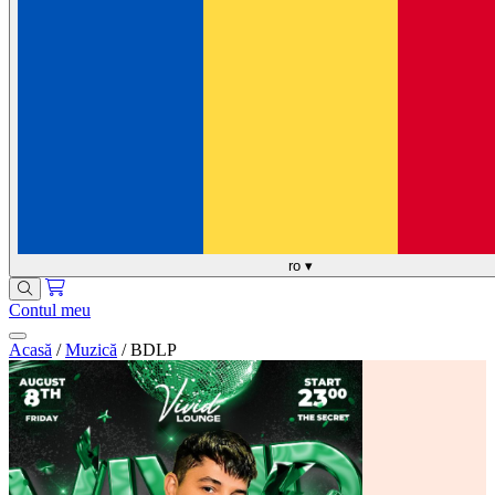
ro
▾
Contul meu
Acasă
/
Muzică
/
BDLP