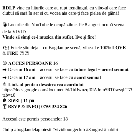
𝐁𝐃𝐋𝐏 vine cu hiturile care au rupt trendingul, cu vibe-ul care face
clubul să sară în aer și cu vocea aia care-ți face pielea de găină!
💣 Locurile din YouTube le ocupă zilnic. Pe 8 august ocupă scena
de la VIVID.
𝐕𝐢𝐧𝐝𝐞 𝐬𝐚̆ 𝐬𝐢𝐦𝐭̦𝐢 𝐜𝐞-𝐢 𝐦𝐮𝐳𝐢𝐜𝐚 𝐝𝐢𝐧 𝐬𝐮𝐟𝐥𝐞𝐭, 𝐥𝐢𝐯𝐞 𝐬̦𝐢 𝐟𝐢𝐫𝐞!
💃🏻 Fetele știu deja – cu Bogdan pe scenă, vibe-ul e 100% 𝐋𝐎𝐕𝐄
& 𝐅𝐈𝐑𝐄 😏😉
🔞 𝐀𝐂𝐂𝐄𝐒 𝐏𝐄𝐑𝐒𝐎𝐀𝐍𝐄 𝟏𝟔+
➡️ Dacă ai 𝟏𝟔 𝐚𝐧𝐢 – accesul se face cu 𝐭𝐮𝐭𝐨𝐫𝐞 𝐥𝐞𝐠𝐚𝐥 + 𝐚𝐜𝐨𝐫𝐝 𝐬𝐞𝐦𝐧𝐚𝐭
➡️ Dacă ai 𝟏𝟕 𝐚𝐧𝐢 – accesul se face cu 𝐚𝐜𝐨𝐫𝐝 𝐬𝐞𝐦𝐧𝐚𝐭
📎 𝐋𝐢𝐧𝐤-𝐮𝐥 𝐩𝐞𝐧𝐭𝐫𝐮 𝐝𝐞𝐬𝐜𝐚̆𝐫𝐜𝐚𝐫𝐞𝐚 𝐚𝐜𝐨𝐫𝐝𝐮𝐥𝐮𝐢
https://docs.google.com/document/d/1tdJwnzqf0IAJom5RT0wsqhT7
tab=t.0
🪩 𝐒𝐓𝐀𝐑𝐓 | 𝟏𝟏 𝐩𝐦
🍸 𝐑𝐒𝐕𝐏 & 𝐈𝐍𝐅𝐎 | 𝟎𝟕𝟓𝟓 𝟑𝟑𝟒 𝟖𝟐𝟔
Accesul este permis persoanelor 18+
#bdlp #bogdandelaploiesti #vividloungeclub #8august #habibi