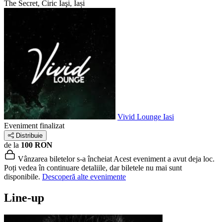
The Secret, Ciric
Iaşi, Iași
Vivid Lounge Iasi
Eveniment finalizat
Distribuie
de la
100 RON
Vânzarea biletelor s-a încheiat
Acest eveniment a avut deja loc.
Poți vedea în continuare detaliile, dar biletele nu mai sunt
disponibile.
Descoperă alte evenimente
Line-up