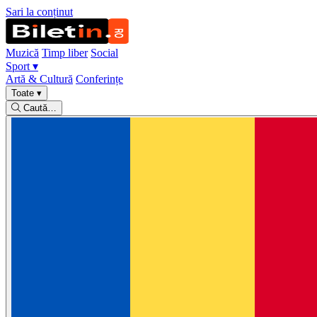
Sari la conținut
Muzică
Timp liber
Social
Sport
▾
Artă & Cultură
Conferințe
Toate
▾
Caută…