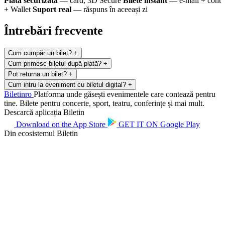
Plată securizată
— card, 3D Secure
Bilete instant
— e-mail + cont
+ Wallet
Suport real
— răspuns în aceeași zi
Întrebări frecvente
Cum cumpăr un bilet?
+
Cum primesc biletul după plată?
+
Pot returna un bilet?
+
Cum intru la eveniment cu biletul digital?
+
Biletin
ro
Platforma unde găsești evenimentele care contează pentru
tine. Bilete pentru concerte, sport, teatru, conferințe și mai mult.
Descarcă aplicația Biletin
Download on the
App Store
GET IT ON
Google Play
Din ecosistemul Biletin