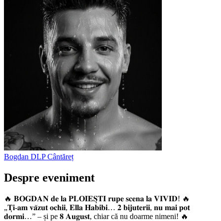
Bogdan DLP
Cântăreț
Despre eveniment
🔥 𝐁𝐎𝐆𝐃𝐀𝐍 𝐝𝐞 𝐥𝐚 𝐏𝐋𝐎𝐈𝐄𝐒̦𝐓𝐈 𝐫𝐮𝐩𝐞 𝐬𝐜𝐞𝐧𝐚 𝐥𝐚 𝐕𝐈𝐕𝐈𝐃! 🔥
„𝐓̦𝐢-𝐚𝐦 𝐯𝐚̆𝐳𝐮𝐭 𝐨𝐜𝐡𝐢𝐢, 𝐄𝐥𝐥𝐚 𝐇𝐚𝐛𝐢𝐛𝐢… 𝟐 𝐛𝐢𝐣𝐮𝐭𝐞𝐫𝐢𝐢, 𝐧𝐮 𝐦𝐚𝐢 𝐩𝐨𝐭
𝐝𝐨𝐫𝐦𝐢…” – și pe 𝟖 𝐀𝐮𝐠𝐮𝐬𝐭, chiar că nu doarme nimeni! 🔥