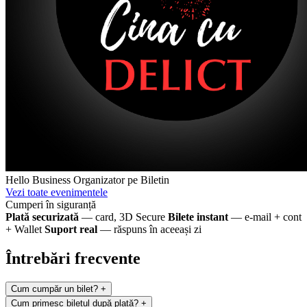
Hello Business
Organizator pe Biletin
Vezi toate evenimentele
Cumperi în siguranță
Plată securizată
— card, 3D Secure
Bilete instant
— e-mail + cont
+ Wallet
Suport real
— răspuns în aceeași zi
Întrebări frecvente
Cum cumpăr un bilet?
+
Cum primesc biletul după plată?
+