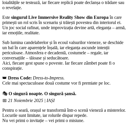
loialitățile se testează, iar fiecare replică poate declanșa o trădare sau
o revelație.
Este
singurul Live Immersive Reality Show din Europa
în care
primești un rol scris în scenariu și trăiești povestea din interiorul ei.
Un joc social rafinat, unde improvizația devine artă, eleganța – armă,
iar emoțiile, realitate.
Sub lumina candelabrelor și în ecoul valsurilor vieneze, se deschide
un bal în care aparențele înșală, iar eleganța ascunde intenții
periculoase. Atmosfera e decadentă, costumele – regale, iar
conversațiile – tăioase și seducătoare.
Aici, fiecare gest spune o poveste. Iar fiecare zâmbet poate fi o
conspirație.
👑
Dress Code:
Dress-to-Impress.
Cele mai spectaculoase două costume vor fi premiate pe loc.
🎭
O singură noapte. O singură șansă.
📅
21 Noiembrie 2025 | IAȘI
Pentru o seară, orașul se transformă într-o scenă vieneză a misterelor.
Locurile sunt limitate, iar rolurile dispar repede.
Nu vei primi o invitație – vei primi o misiune.