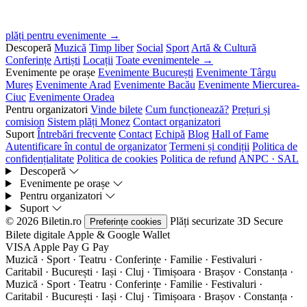
plăți pentru evenimente →
Descoperă
Muzică
Timp liber
Social
Sport
Artă & Cultură
Conferințe
Artiști
Locații
Toate evenimentele →
Evenimente pe orașe
Evenimente București
Evenimente Târgu
Mureș
Evenimente Arad
Evenimente Bacău
Evenimente Miercurea-
Ciuc
Evenimente Oradea
Pentru organizatori
Vinde bilete
Cum funcționează?
Prețuri și
comision
Sistem plăți Monez
Contact organizatori
Suport
Întrebări frecvente
Contact
Echipă
Blog
Hall of Fame
Autentificare în contul de organizator
Termeni și condiții
Politica de
confidențialitate
Politica de cookies
Politica de refund
ANPC · SAL
Descoperă
Evenimente pe orașe
Pentru organizatori
Suport
© 2026 Biletin.ro
Plăți securizate
3D Secure
Preferințe cookies
Bilete digitale
Apple & Google Wallet
VISA
Apple Pay
G
Pay
Muzică · Sport · Teatru · Conferințe · Familie · Festivaluri ·
Caritabil · București · Iași · Cluj · Timișoara · Brașov · Constanța ·
Muzică · Sport · Teatru · Conferințe · Familie · Festivaluri ·
Caritabil · București · Iași · Cluj · Timișoara · Brașov · Constanța ·