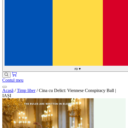
ro
▾
Contul meu
Acasă
/
Timp liber
/
Cina cu Delict: Viennese Conspiracy Ball |
IAȘI