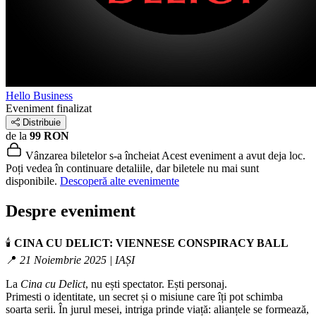
Hello Business
Eveniment finalizat
Distribuie
de la
99 RON
Vânzarea biletelor s-a încheiat
Acest eveniment a avut deja loc.
Poți vedea în continuare detaliile, dar biletele nu mai sunt
disponibile.
Descoperă alte evenimente
Despre eveniment
🕯️
CINA CU DELICT: VIENNESE CONSPIRACY BALL
📍
21 Noiembrie 2025 | IAȘI
La
Cina cu Delict
, nu ești spectator. Ești personaj.
Primesti o identitate, un secret și o misiune care îți pot schimba
soarta serii. În jurul mesei, intriga prinde viață: alianțele se formează,