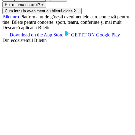
Pot returna un bilet?
+
Cum intru la eveniment cu biletul digital?
+
Biletin
ro
Platforma unde găsești evenimentele care contează pentru
tine. Bilete pentru concerte, sport, teatru, conferințe și mai mult.
Descarcă aplicația Biletin
Download on the
App Store
GET IT ON
Google Play
Din ecosistemul Biletin