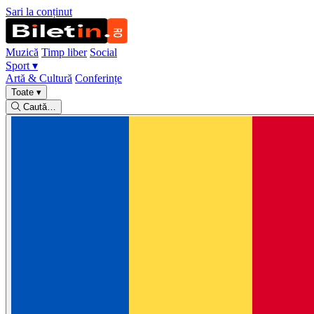
Sari la conținut
Muzică
Timp liber
Social
Sport
▾
Artă & Cultură
Conferințe
Toate
▾
Caută…