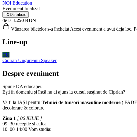
NOI Education
Eveniment finalizat
Distribuie
de la
1.250 RON
Vânzarea biletelor s-a încheiat
Acest eveniment a avut deja loc. Poț
Line-up
CU
Ciprian Ungureanu
Speaker
Despre eveniment
Spune DA educației.
Ești în domeniu și încă nu ai ajuns la cursul susținut de Ciprian?
Va fi la IAȘI pentru 𝐓𝐞𝐡𝐧𝐢𝐜𝐢 𝐝𝐞 𝐭𝐮𝐧𝐬𝐨𝐫𝐢 𝐦𝐚𝐬𝐜𝐮𝐥𝐢𝐧𝐞 𝐦
decolorare & colorare.
𝐙𝐢𝐮𝐚 𝟏
[ 06 IULIE ]
09: 30 receptie si cafea
10: 00-14:00 Vom studia: