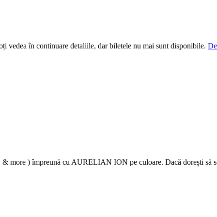
i vedea în continuare detaliile, dar biletele nu mai sunt disponibile.
De
𝐨𝐝𝐞𝐫𝐧𝐞 ( FADE & more ) împreună cu AURELIAN ION pe culoare. Dacă dorești 