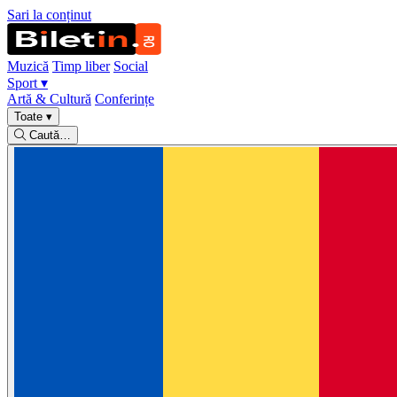
Sari la conținut
Muzică
Timp liber
Social
Sport
▾
Artă & Cultură
Conferințe
Toate
▾
Caută…