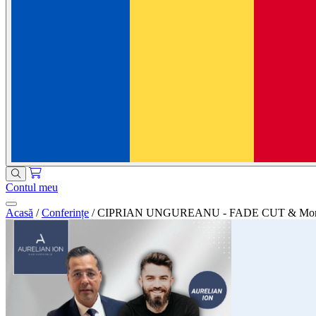
Contul meu
Acasă
/
Conferințe
/
CIPRIAN UNGUREANU - FADE CUT & Mo