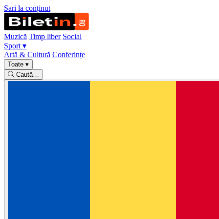
Sari la conținut
Muzică
Timp liber
Social
Sport
▾
Artă & Cultură
Conferințe
Toate
▾
Caută…