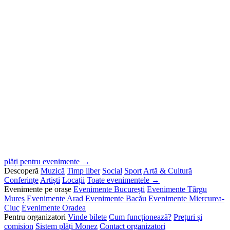
plăți pentru evenimente →
Descoperă
Muzică
Timp liber
Social
Sport
Artă & Cultură
Conferințe
Artiști
Locații
Toate evenimentele →
Evenimente pe orașe
Evenimente București
Evenimente Târgu
Mureș
Evenimente Arad
Evenimente Bacău
Evenimente Miercurea-
Ciuc
Evenimente Oradea
Pentru organizatori
Vinde bilete
Cum funcționează?
Prețuri și
comision
Sistem plăți Monez
Contact organizatori