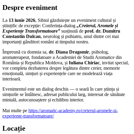
Despre eveniment
La
13 iunie 2026
, Sibiul găzduiește un eveniment cultural și
științific de excepție: Conferința-dialog
„Creierul, Aromele și
Experiențe Transformatoare”
susținută de
prof. dr. Dumitru
Constantin Dulcan
, neurolog și psihiatru, unul dintre cei mai
importanți gânditori români ai timpului nostru.
Împreună cu domnia sa,
dr. Diana Dragomir
, psiholog,
aromaterapeut, fondatoare a Academiei de Studii Aromatice din
România și Republica Moldova, și
Iuliana Chiriac
, invitat special,
vor completa dezbaterea despre legătura dintre creier, memorie
emoțională, simțuri și experiențele care ne modelează viața
interioară.
Evenimentul este un dialog deschis — o seară în care știința și
simțurile se întâlnesc, adresat publicului larg, interesat de sănătate
mintală, autocunoaștere și echilibru interior.
Mai multe pe
https://aromatic-academy.ro/creierul-aromele-si-
experiente-transformatoare/
Locație