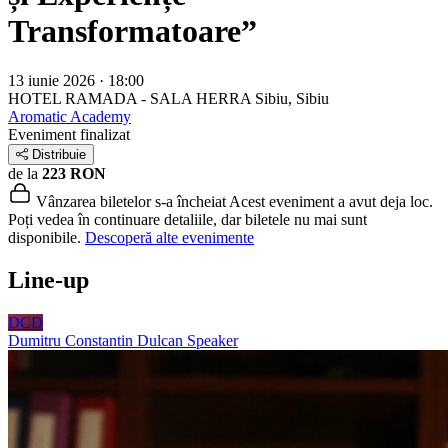
Transformatoare”
13 iunie 2026 · 18:00
HOTEL RAMADA - SALA HERRA
Sibiu, Sibiu
Aromatic Academy
Eveniment finalizat
Distribuie
de la
223 RON
Vânzarea biletelor s-a încheiat
Acest eveniment a avut deja loc.
Poți vedea în continuare detaliile, dar biletele nu mai sunt
disponibile.
Descoperă alte evenimente
Line-up
DCD
Dumitru Constantin Dulcan
Speaker