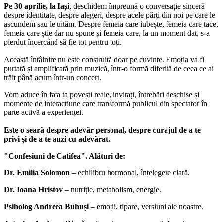
Pe 30 aprilie, la Iași
, deschidem împreună o conversație sinceră
despre identitate, despre alegeri, despre acele părți din noi pe care le
ascundem sau le uităm. Despre femeia care iubește, femeia care tace,
femeia care știe dar nu spune și femeia care, la un moment dat, s-a
pierdut încercând să fie tot pentru toți.
Această întâlnire nu este construită doar pe cuvinte. Emoția va fi
purtată și amplificată prin muzică, într-o formă diferită de ceea ce ai
trăit până acum într-un concert.
Vom aduce în fața ta povești reale, invitați, întrebări deschise și
momente de interacțiune care transformă publicul din spectator în
parte activă a experienței.
Este o seară despre adevăr personal, despre curajul de a te
privi și de a te auzi cu adevărat.
"Confesiuni de Catifea". Alături de:
Dr. Emilia Solomon
– echilibru hormonal, înțelegere clară.
Dr. Ioana Hristov
– nutriție, metabolism, energie.
Psiholog Andreea Buhuși
– emoții, tipare, versiuni ale noastre.