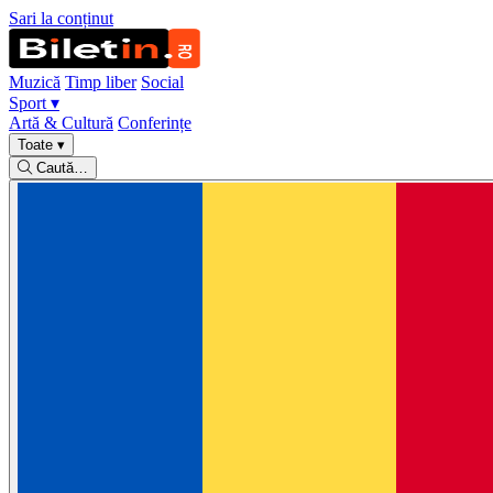
Sari la conținut
Muzică
Timp liber
Social
Sport
▾
Artă & Cultură
Conferințe
Toate
▾
Caută…