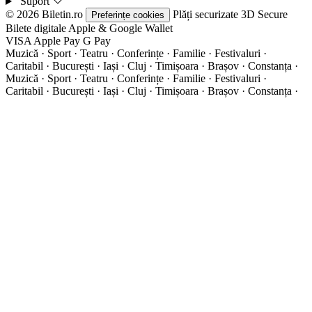
Suport
© 2026 Biletin.ro
Plăți securizate
3D Secure
Preferințe cookies
Bilete digitale
Apple & Google Wallet
VISA
Apple Pay
G
Pay
Muzică · Sport · Teatru · Conferințe · Familie · Festivaluri ·
Caritabil · București · Iași · Cluj · Timișoara · Brașov · Constanța ·
Muzică · Sport · Teatru · Conferințe · Familie · Festivaluri ·
Caritabil · București · Iași · Cluj · Timișoara · Brașov · Constanța ·