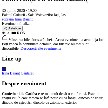
30 aprilie 2026 · 19:00
Palatul Culturii - Sala Voievozilor
Iaşi, Iași
soprana Irina Baiant
Eveniment finalizat
Distribuie
de la
100 RON
Vânzarea biletelor s-a încheiat
Acest eveniment a avut deja loc.
Poți vedea în continuare detaliile, dar biletele nu mai sunt
disponibile.
Descoperă alte evenimente
Line-up
IB
Irina Baianț
Cântăreț
Despre eveniment
Confesiuni de Catifea
este mai mult decât o conferință. Este un
spațiu viu în care femeia se întâlnește cu ea însăși, dincolo de roluri,
dincolo de așteptări, dincolo de zgomotul exterior.