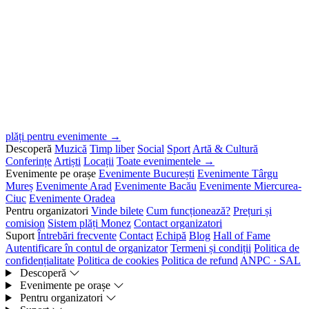
plăți pentru evenimente →
Descoperă
Muzică
Timp liber
Social
Sport
Artă & Cultură
Conferințe
Artiști
Locații
Toate evenimentele →
Evenimente pe orașe
Evenimente București
Evenimente Târgu
Mureș
Evenimente Arad
Evenimente Bacău
Evenimente Miercurea-
Ciuc
Evenimente Oradea
Pentru organizatori
Vinde bilete
Cum funcționează?
Prețuri și
comision
Sistem plăți Monez
Contact organizatori
Suport
Întrebări frecvente
Contact
Echipă
Blog
Hall of Fame
Autentificare în contul de organizator
Termeni și condiții
Politica de
confidențialitate
Politica de cookies
Politica de refund
ANPC · SAL
Descoperă
Evenimente pe orașe
Pentru organizatori