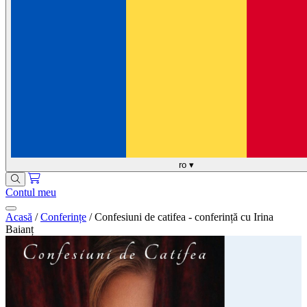
ro
▾
Contul meu
Acasă
/
Conferințe
/
Confesiuni de catifea - conferință cu Irina
Baianț