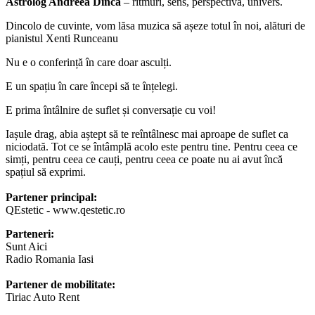
Astrolog Andreea Dincă
– ritmuri, sens, perspectivă, univers.
Dincolo de cuvinte, vom lăsa muzica să așeze totul în noi, alături de
pianistul Xenti Runceanu
Nu e o conferință în care doar asculți.
E un spațiu în care începi să te înțelegi.
E prima întâlnire de suflet și conversație cu voi!
Iașule drag, abia aștept să te reîntâlnesc mai aproape de suflet ca
niciodată. Tot ce se întâmplă acolo este pentru tine. Pentru ceea ce
simți, pentru ceea ce cauți, pentru ceea ce poate nu ai avut încă
spațiul să exprimi.
Partener principal:
QEstetic - www.qestetic.ro
Parteneri:
Sunt Aici
Radio Romania Iasi
Partener de mobilitate:
Tiriac Auto Rent