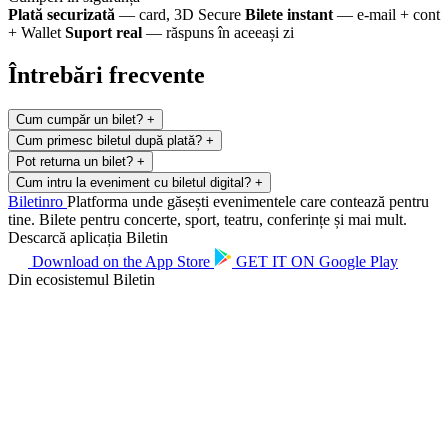
Plată securizată
— card, 3D Secure
Bilete instant
— e-mail + cont
+ Wallet
Suport real
— răspuns în aceeași zi
Întrebări frecvente
Cum cumpăr un bilet?
+
Cum primesc biletul după plată?
+
Pot returna un bilet?
+
Cum intru la eveniment cu biletul digital?
+
Biletin
ro
Platforma unde găsești evenimentele care contează pentru
tine. Bilete pentru concerte, sport, teatru, conferințe și mai mult.
Descarcă aplicația Biletin
Download on the
App Store
GET IT ON
Google Play
Din ecosistemul Biletin