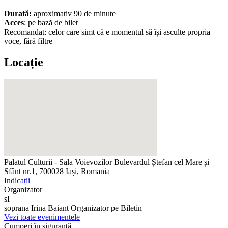
Durată:
aproximativ 90 de minute
Acces
: pe bază de bilet
Recomandat: celor care simt că e momentul să își asculte propria
voce, fără filtre
Locație
Palatul Culturii - Sala Voievozilor
Bulevardul Ștefan cel Mare și
Sfânt nr.1, 700028 Iași, Romania
Indicații
Organizator
sI
soprana Irina Baiant
Organizator pe Biletin
Vezi toate evenimentele
Cumperi în siguranță