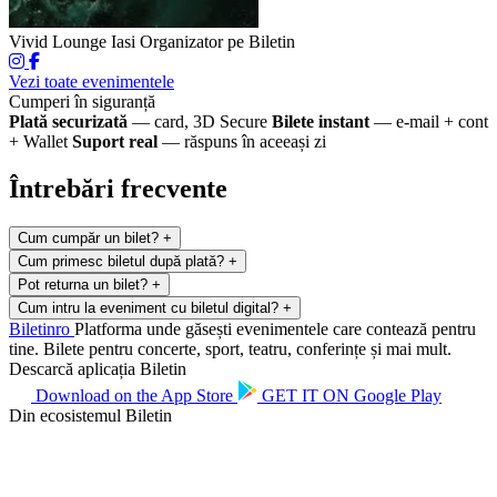
Vivid Lounge Iasi
Organizator pe Biletin
Vezi toate evenimentele
Cumperi în siguranță
Plată securizată
— card, 3D Secure
Bilete instant
— e-mail + cont
+ Wallet
Suport real
— răspuns în aceeași zi
Întrebări frecvente
Cum cumpăr un bilet?
+
Cum primesc biletul după plată?
+
Pot returna un bilet?
+
Cum intru la eveniment cu biletul digital?
+
Biletin
ro
Platforma unde găsești evenimentele care contează pentru
tine. Bilete pentru concerte, sport, teatru, conferințe și mai mult.
Descarcă aplicația Biletin
Download on the
App Store
GET IT ON
Google Play
Din ecosistemul Biletin