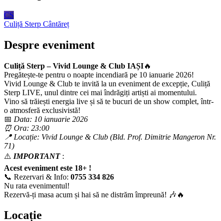
CS
Culiță Sterp
Cântăreț
Despre eveniment
Culiță Sterp – Vivid Lounge & Club IAȘI
🔥
Pregătește-te pentru o noapte incendiară pe 10 ianuarie 2026!
Vivid Lounge & Club te invită la un eveniment de excepție, Culiță
Sterp LIVE, unul dintre cei mai îndrăgiți artiști ai momentului.
Vino să trăiești energia live și să te bucuri de un show complet, într-
o atmosferă exclusivistă!
📅
Data: 10 ianuarie 2026
⏰ Ora: 23:00
📍 Locație: Vivid Lounge & Club (Bld. Prof. Dimitrie Mangeron Nr.
71)
⚠️
IMPORTANT
:
Acest eveniment este 18+ !
📞 Rezervari & Info:
0755 334 826
Nu rata evenimentul!
Rezervă-ți masa acum și hai să ne distrăm împreună! 🎶🔥
Locație