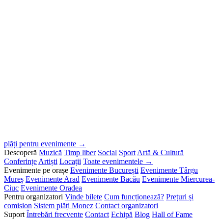
plăți pentru evenimente →
Descoperă
Muzică
Timp liber
Social
Sport
Artă & Cultură
Conferințe
Artiști
Locații
Toate evenimentele →
Evenimente pe orașe
Evenimente București
Evenimente Târgu
Mureș
Evenimente Arad
Evenimente Bacău
Evenimente Miercurea-
Ciuc
Evenimente Oradea
Pentru organizatori
Vinde bilete
Cum funcționează?
Prețuri și
comision
Sistem plăți Monez
Contact organizatori
Suport
Întrebări frecvente
Contact
Echipă
Blog
Hall of Fame