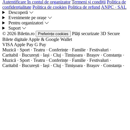
Autentificare în contul de organizator
Termeni și condiții
Politica de
confidențialitate
Politica de cookies
Politica de refund
ANPC · SAL
Descoperă
Evenimente pe orașe
Pentru organizatori
Suport
© 2026 Biletin.ro
Plăți securizate
3D Secure
Preferințe cookies
Bilete digitale
Apple & Google Wallet
VISA
Apple Pay
G
Pay
Muzică · Sport · Teatru · Conferințe · Familie · Festivaluri ·
Caritabil · București · Iași · Cluj · Timișoara · Brașov · Constanța ·
Muzică · Sport · Teatru · Conferințe · Familie · Festivaluri ·
Caritabil · București · Iași · Cluj · Timișoara · Brașov · Constanța ·