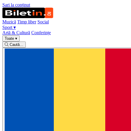
Sari la conținut
Muzică
Timp liber
Social
Sport
▾
Artă & Cultură
Conferințe
Toate
▾
Caută…