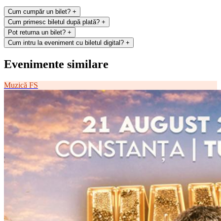
Cum cumpăr un bilet?
+
Cum primesc biletul după plată?
+
Pot returna un bilet?
+
Cum intru la eveniment cu biletul digital?
+
Evenimente similare
Muzică
FS