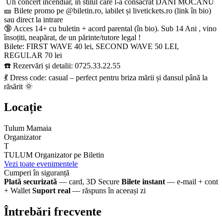
Un concert incendiar, în stilul care l-a consacrat DANI MOCANU
🎫 Bilete promo pe @biletin.ro, iabilet și livetickets.ro (link în bio)
sau direct la intrare
🔞 Acces 14+ cu buletin + acord parental (în bio). Sub 14 Ani , vino
însoțiti, neapărat, de un părinte/tutore legal !
​​​​​​​Bilete: FIRST WAVE 40 lei, SECOND WAVE 50 LEI,
REGULAR 70 lei
☎️ Rezervări și detalii: 0725.33.22.55
💃 Dress code: casual – perfect pentru briza mării și dansul până la
răsărit 🌞
Locație
Tulum Mamaia
Organizator
T
TULUM
Organizator pe Biletin
Vezi toate evenimentele
Cumperi în siguranță
Plată securizată
— card, 3D Secure
Bilete instant
— e-mail + cont
+ Wallet
Suport real
— răspuns în aceeași zi
Întrebări frecvente