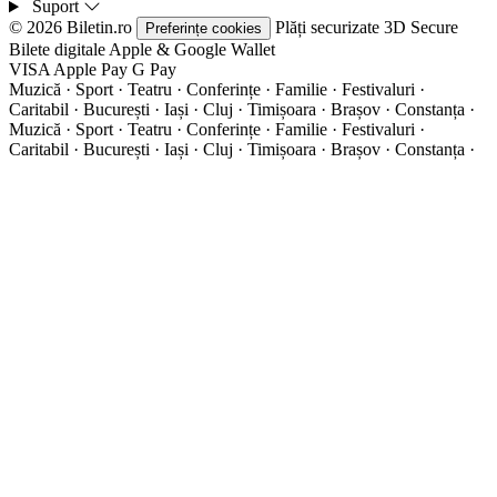
Suport
© 2026 Biletin.ro
Plăți securizate
3D Secure
Preferințe cookies
Bilete digitale
Apple & Google Wallet
VISA
Apple Pay
G
Pay
Muzică · Sport · Teatru · Conferințe · Familie · Festivaluri ·
Caritabil · București · Iași · Cluj · Timișoara · Brașov · Constanța ·
Muzică · Sport · Teatru · Conferințe · Familie · Festivaluri ·
Caritabil · București · Iași · Cluj · Timișoara · Brașov · Constanța ·