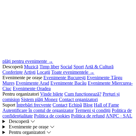
plăți pentru evenimente →
Descoperă
Muzică
Timp liber
Social
Sport
Artă & Cultură
Conferințe
Artiști
Locații
Toate evenimentele →
Evenimente pe orașe
Evenimente București
Evenimente Târgu
Mureș
Evenimente Arad
Evenimente Bacău
Evenimente Miercurea-
Ciuc
Evenimente Oradea
Pentru organizatori
Vinde bilete
Cum funcționează?
Prețuri și
comision
Sistem plăți Monez
Contact organizatori
Suport
Întrebări frecvente
Contact
Echipă
Blog
Hall of Fame
Autentificare în contul de organizator
Termeni și condiții
Politica de
confidențialitate
Politica de cookies
Politica de refund
ANPC · SAL
Descoperă
Evenimente pe orașe
Pentru organizatori