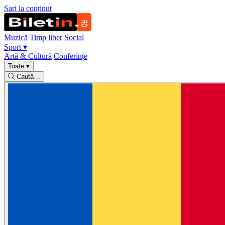
Sari la conținut
Muzică
Timp liber
Social
Sport
▾
Artă & Cultură
Conferințe
Toate
▾
Caută…