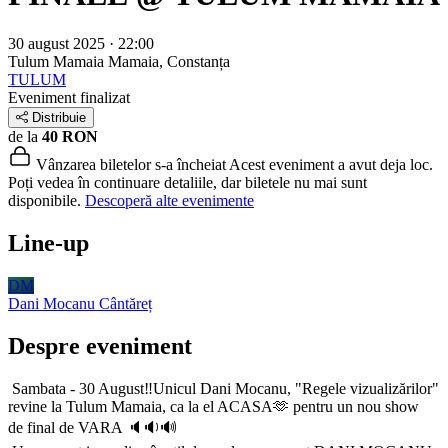
30 august 2025 · 22:00
Tulum Mamaia
Mamaia, Constanța
TULUM
Eveniment finalizat
Distribuie
de la
40 RON
Vânzarea biletelor s-a încheiat
Acest eveniment a avut deja loc.
Poți vedea în continuare detaliile, dar biletele nu mai sunt
disponibile.
Descoperă alte evenimente
Line-up
DM
Dani Mocanu
Cântăreț
Despre eveniment
Sambata - 30 August‼️Unicul Dani Mocanu, "Regele vizualizărilor"
revine la Tulum Mamaia, ca la el ACASA🫶 pentru un nou show
de final de VARA 🔈🔉🔊