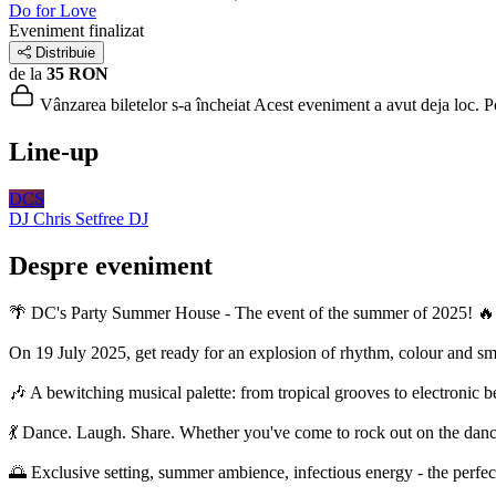
Do for Love
Eveniment finalizat
Distribuie
de la
35 RON
Vânzarea biletelor s-a încheiat
Acest eveniment a avut deja loc. Poț
Line-up
DCS
DJ Chris Setfree
DJ
Despre eveniment
🌴 DC's Party Summer House - The event of the summer of 2025! 🔥
On 19 July 2025, get ready for an explosion of rhythm, colour and s
🎶 A bewitching musical palette: from tropical grooves to electronic bea
💃 Dance. Laugh. Share. Whether you've come to rock out on the dancefl
🌅 Exclusive setting, summer ambience, infectious energy - the perfec