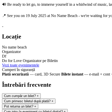
🔊 Be ready to let go, to immerse yourself in a whirlwind of music, l
📍 See you on 19 July 2025 at No Name Beach - we're waiting for you
-
Locație
No name beach
Organizator
Df
Do for Love
Organizator pe Biletin
Vezi toate evenimentele
Cumperi în siguranță
Plată securizată
— card, 3D Secure
Bilete instant
— e-mail + cont 
Întrebări frecvente
Cum cumpăr un bilet?
+
Cum primesc biletul după plată?
+
Pot returna un bilet?
+
Cum intru la eveniment cu biletul digital?
+