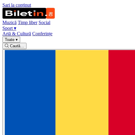
Sari la conținut
Muzică
Timp liber
Social
Sport
▾
Artă & Cultură
Conferințe
Toate
▾
Caută…