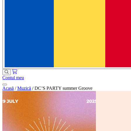
Contul meu
Acasă
/
Muzică
/
DC’S PARTY summer Groove