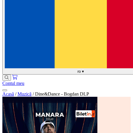
ro
▾
Contul meu
Acasă
/
Muzică
/
Dine&Dance - Bogdan DLP