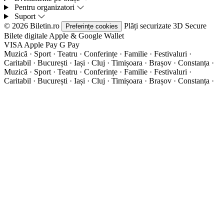
Pentru organizatori
Suport
© 2026 Biletin.ro
Plăți securizate
3D Secure
Preferințe cookies
Bilete digitale
Apple & Google Wallet
VISA
Apple Pay
G
Pay
Muzică · Sport · Teatru · Conferințe · Familie · Festivaluri ·
Caritabil · București · Iași · Cluj · Timișoara · Brașov · Constanța ·
Muzică · Sport · Teatru · Conferințe · Familie · Festivaluri ·
Caritabil · București · Iași · Cluj · Timișoara · Brașov · Constanța ·