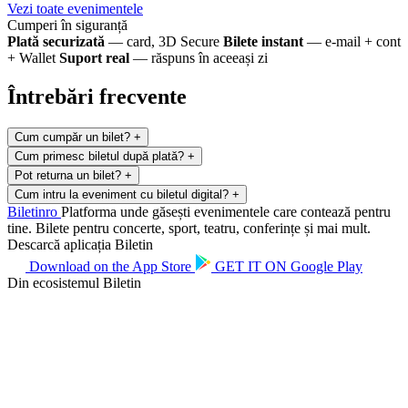
Vezi toate evenimentele
Cumperi în siguranță
Plată securizată
— card, 3D Secure
Bilete instant
— e-mail + cont
+ Wallet
Suport real
— răspuns în aceeași zi
Întrebări frecvente
Cum cumpăr un bilet?
+
Cum primesc biletul după plată?
+
Pot returna un bilet?
+
Cum intru la eveniment cu biletul digital?
+
Biletin
ro
Platforma unde găsești evenimentele care contează pentru
tine. Bilete pentru concerte, sport, teatru, conferințe și mai mult.
Descarcă aplicația Biletin
Download on the
App Store
GET IT ON
Google Play
Din ecosistemul Biletin