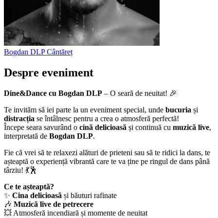
Bogdan DLP
Cântăreț
Despre eveniment
Dine&Dance cu Bogdan DLP
– O seară de neuitat! 🎉
Te invităm să iei parte la un eveniment special, unde
bucuria
și
distracția
se întâlnesc pentru a crea o atmosferă perfectă!
Începe seara savurând o
cină delicioasă
și continuă cu
muzică live
,
interpretată de
Bogdan DLP
.
Fie că vrei să te relaxezi alături de prieteni sau să te ridici la dans, te
așteaptă o experiență vibrantă care te va ține pe ringul de dans până
târziu! 💃🕺
Ce te așteaptă?
✨
Cina delicioasă
și băuturi rafinate
🎶
Muzică live de petrecere
💥 Atmosferă incendiară și momente de neuitat