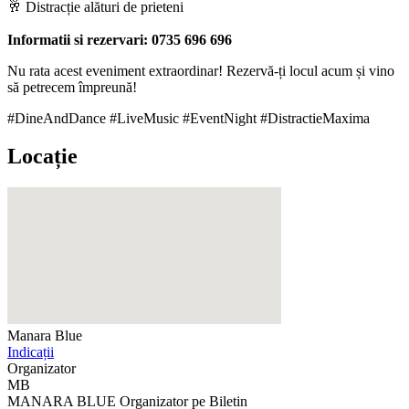
🥂 Distracție alături de prieteni
Informatii si rezervari: 0735 696 696
Nu rata acest eveniment extraordinar! Rezervă-ți locul acum și vino
să petrecem împreună!
#DineAndDance #LiveMusic #EventNight #DistractieMaxima
Locație
Manara Blue
Indicații
Organizator
MB
MANARA BLUE
Organizator pe Biletin