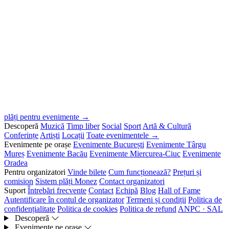
plăți pentru evenimente →
Descoperă
Muzică
Timp liber
Social
Sport
Artă & Cultură
Conferințe
Artiști
Locații
Toate evenimentele →
Evenimente pe orașe
Evenimente București
Evenimente Târgu
Mureș
Evenimente Bacău
Evenimente Miercurea-Ciuc
Evenimente
Oradea
Pentru organizatori
Vinde bilete
Cum funcționează?
Prețuri și
comision
Sistem plăți Monez
Contact organizatori
Suport
Întrebări frecvente
Contact
Echipă
Blog
Hall of Fame
Autentificare în contul de organizator
Termeni și condiții
Politica de
confidențialitate
Politica de cookies
Politica de refund
ANPC · SAL
Descoperă
Evenimente pe orașe