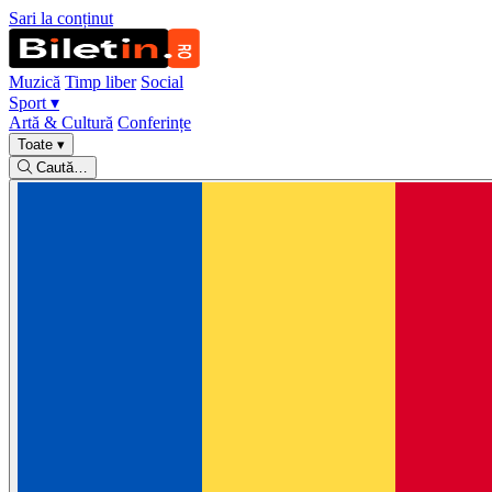
Sari la conținut
Muzică
Timp liber
Social
Sport
▾
Artă & Cultură
Conferințe
Toate
▾
Caută…