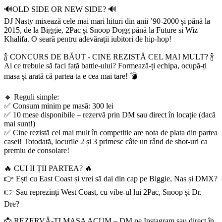
🔊OLD SIDE OR NEW SIDE? 🔊
DJ Nasty mixează cele mai mari hituri din anii ’90-2000 și până la
2015, de la Biggie, 2Pac și Snoop Dogg până la Future si Wiz
Khalifa. O seară pentru adevărații iubitori de hip-hop!
🍾 CONCURS DE BĂUT - CINE REZISTĂ CEL MAI MULT? 🍾
Ai ce trebuie să faci față battle-ului? Formează-ți echipa, ocupă-ți
masa și arată că partea ta e cea mai tare! 💣
🔹 Reguli simple:
✅ Consum minim pe masă: 300 lei
✅ 10 mese disponibile – rezervă prin DM sau direct în locație (dacă
mai sunt!)
✅ Cine rezistă cel mai mult în competitie are nota de plata din partea
casei! Totodată, locurile 2 și 3 primesc câte un rând de shot-uri ca
premiu de consolare!
🔥 CUI II ȚII PARTEA? 🔥
👉 Ești cu East Coast și vrei să dai din cap pe Biggie, Nas și DMX?
👉 Sau reprezinți West Coast, cu vibe-ul lui 2Pac, Snoop și Dr.
Dre?
📩 REZERVĂ-ȚI MASA ACUM – DM pe Instagram sau direct în