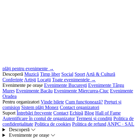
plăți pentru evenimente →
Descoperă
Muzică
Timp liber
Social
Sport
Artă & Cultură
Conferințe
Artiști
Locații
Toate evenimentele →
Evenimente pe orașe
Evenimente București
Evenimente Târgu
Mureș
Evenimente Bacău
Evenimente Miercurea-Ciuc
Evenimente
Oradea
Pentru organizatori
Vinde bilete
Cum funcționează?
Prețuri și
comision
Sistem plăți Monez
Contact organizatori
Suport
Întrebări frecvente
Contact
Echipă
Blog
Hall of Fame
Autentificare în contul de organizator
Termeni și condiții
Politica de
confidențialitate
Politica de cookies
Politica de refund
ANPC · SAL
Descoperă
Evenimente pe orașe