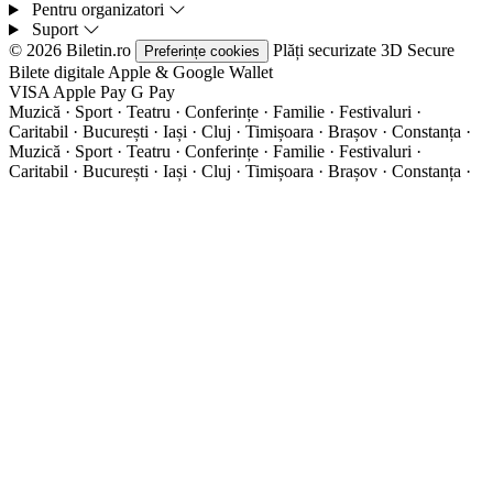
Pentru organizatori
Suport
© 2026 Biletin.ro
Plăți securizate
3D Secure
Preferințe cookies
Bilete digitale
Apple & Google Wallet
VISA
Apple Pay
G
Pay
Muzică · Sport · Teatru · Conferințe · Familie · Festivaluri ·
Caritabil · București · Iași · Cluj · Timișoara · Brașov · Constanța ·
Muzică · Sport · Teatru · Conferințe · Familie · Festivaluri ·
Caritabil · București · Iași · Cluj · Timișoara · Brașov · Constanța ·