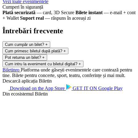
Vezi toate evenimentele
Cumperi în siguranță
Plată securizată
— card, 3D Secure
Bilete instant
— e-mail + cont
+ Wallet
Suport real
— răspuns în aceeași zi
Întrebări frecvente
Cum cumpăr un bilet?
+
Cum primesc biletul după plată?
+
Pot returna un bilet?
+
Cum intru la eveniment cu biletul digital?
+
Biletin
ro
Platforma unde găsești evenimentele care contează pentru
tine. Bilete pentru concerte, sport, teatru, conferințe și mai mult.
Descarcă aplicația Biletin
Download on the
App Store
GET IT ON
Google Play
Din ecosistemul Biletin