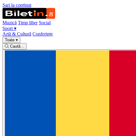
Sari la conținut
Muzică
Timp liber
Social
Sport
▾
Artă & Cultură
Conferințe
Toate
▾
Caută…