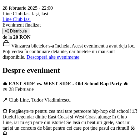
28 februarie 2025 · 22:00
Line Club Iasi
Iaşi, Iași
Line Club Iasi
Eveniment finalizat
Distribuie
de la
20 RON
Vânzarea biletelor s-a încheiat
Acest eveniment a avut deja loc.
Poți vedea în continuare detaliile, dar biletele nu mai sunt
disponibile.
Descoperă alte evenimente
Despre eveniment
🔥 EAST SIDE vs. WEST SIDE - Old School Rap Party 🔥
📅 28 Februarie
📍 Club Line, Tudor Vladimirescu
💥 Pregătește-te pentru cea mai tare petrecere hip-hop old school! 💥
Duelul legendar dintre East Coast și West Coast ajunge în Club
Line, iar tu ești parte din istorie! Se lasă cu beat-uri grele, shot-uri
tari și un concurs de băut pentru cei care pot ține pasul cu ritmul! 🎤
🥃