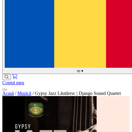
ro
▾
Contul meu
Acasă
/
Muzică
/
Gypsy Jazz Lăutăresc | Django Sound Quartet