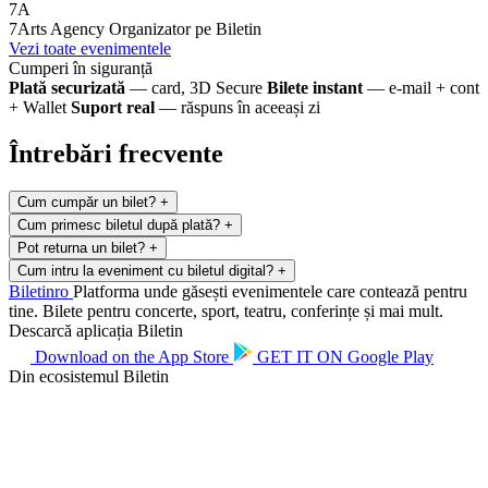
7A
7Arts Agency
Organizator pe Biletin
Vezi toate evenimentele
Cumperi în siguranță
Plată securizată
— card, 3D Secure
Bilete instant
— e-mail + cont
+ Wallet
Suport real
— răspuns în aceeași zi
Întrebări frecvente
Cum cumpăr un bilet?
+
Cum primesc biletul după plată?
+
Pot returna un bilet?
+
Cum intru la eveniment cu biletul digital?
+
Biletin
ro
Platforma unde găsești evenimentele care contează pentru
tine. Bilete pentru concerte, sport, teatru, conferințe și mai mult.
Descarcă aplicația Biletin
Download on the
App Store
GET IT ON
Google Play
Din ecosistemul Biletin