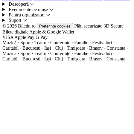
Descoperă
Evenimente pe orașe
Pentru organizatori
Suport
© 2026 Biletin.ro
Plăți securizate
3D Secure
Preferințe cookies
Bilete digitale
Apple & Google Wallet
VISA
Apple Pay
G
Pay
Muzică · Sport · Teatru · Conferințe · Familie · Festivaluri ·
Caritabil · București · Iași · Cluj · Timișoara · Brașov · Constanța ·
Muzică · Sport · Teatru · Conferințe · Familie · Festivaluri ·
Caritabil · București · Iași · Cluj · Timișoara · Brașov · Constanța ·