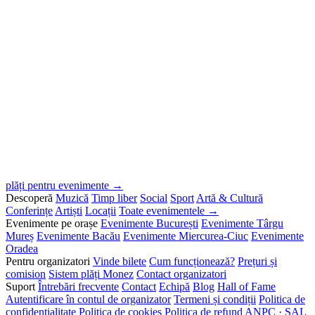
plăți pentru evenimente →
Descoperă
Muzică
Timp liber
Social
Sport
Artă & Cultură
Conferințe
Artiști
Locații
Toate evenimentele →
Evenimente pe orașe
Evenimente București
Evenimente Târgu
Mureș
Evenimente Bacău
Evenimente Miercurea-Ciuc
Evenimente
Oradea
Pentru organizatori
Vinde bilete
Cum funcționează?
Prețuri și
comision
Sistem plăți Monez
Contact organizatori
Suport
Întrebări frecvente
Contact
Echipă
Blog
Hall of Fame
Autentificare în contul de organizator
Termeni și condiții
Politica de
confidențialitate
Politica de cookies
Politica de refund
ANPC · SAL