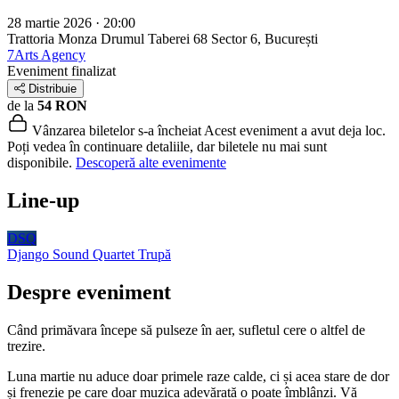
28 martie 2026 · 20:00
Trattoria Monza Drumul Taberei 68
Sector 6, București
7Arts Agency
Eveniment finalizat
Distribuie
de la
54 RON
Vânzarea biletelor s-a încheiat
Acest eveniment a avut deja loc.
Poți vedea în continuare detaliile, dar biletele nu mai sunt
disponibile.
Descoperă alte evenimente
Line-up
DSQ
Django Sound Quartet
Trupă
Despre eveniment
Când primăvara începe să pulseze în aer, sufletul cere o altfel de
trezire.
Luna martie nu aduce doar primele raze calde, ci și acea stare de dor
și frenezie pe care doar muzica adevărată o poate îmblânzi. Vă