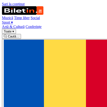
Sari la conținut
Muzică
Timp liber
Social
Sport
▾
Artă & Cultură
Conferințe
Toate
▾
Caută…