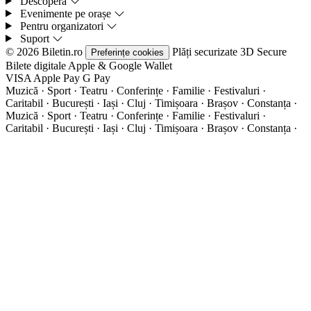
Descoperă
Evenimente pe orașe
Pentru organizatori
Suport
© 2026 Biletin.ro
Plăți securizate
3D Secure
Preferințe cookies
Bilete digitale
Apple & Google Wallet
VISA
Apple Pay
G
Pay
Muzică · Sport · Teatru · Conferințe · Familie · Festivaluri ·
Caritabil · București · Iași · Cluj · Timișoara · Brașov · Constanța ·
Muzică · Sport · Teatru · Conferințe · Familie · Festivaluri ·
Caritabil · București · Iași · Cluj · Timișoara · Brașov · Constanța ·