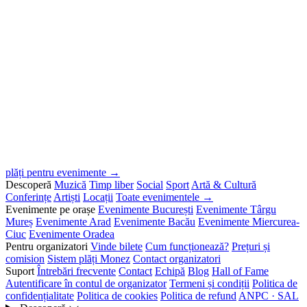
plăți pentru evenimente →
Descoperă
Muzică
Timp liber
Social
Sport
Artă & Cultură
Conferințe
Artiști
Locații
Toate evenimentele →
Evenimente pe orașe
Evenimente București
Evenimente Târgu
Mureș
Evenimente Arad
Evenimente Bacău
Evenimente Miercurea-
Ciuc
Evenimente Oradea
Pentru organizatori
Vinde bilete
Cum funcționează?
Prețuri și
comision
Sistem plăți Monez
Contact organizatori
Suport
Întrebări frecvente
Contact
Echipă
Blog
Hall of Fame
Autentificare în contul de organizator
Termeni și condiții
Politica de
confidențialitate
Politica de cookies
Politica de refund
ANPC · SAL