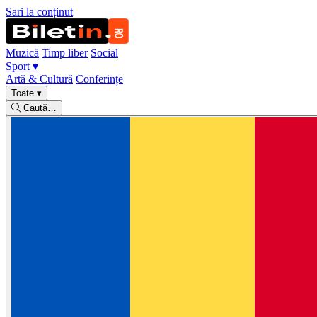
Sari la conținut
Muzică
Timp liber
Social
Sport
▾
Artă & Cultură
Conferințe
Toate
▾
Caută…