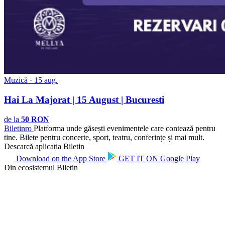
Muzică · 15 aug.
Hai La Majorat | 15 August | Bucuresti
de la
50 RON
Biletin
ro
Platforma unde găsești evenimentele care contează pentru
tine. Bilete pentru concerte, sport, teatru, conferințe și mai mult.
Descarcă aplicația Biletin
Download on the
App Store
GET IT ON
Google Play
Din ecosistemul Biletin