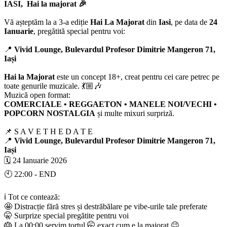
IASI, Hai la majorat 🎉
Vă așteptăm la a 3-a ediție
Hai La Majorat
din
Iasi
, pe data de
24
Ianuarie
, pregătită special pentru voi:
📍
Vivid Lounge, Bulevardul Profesor Dimitrie Mangeron 71,
Iași
Hai la Majorat
este un concept 18+, creat pentru cei care petrec pe
toate genurile muzicale. 💃🏼🎶
Muzică open format:
COMERCIALE • REGGAETON • MANELE NOI/VECHI •
POPCORN NOSTALGIA
și multe mixuri surpriză.
📌 S A V E T H E D A T E
📍
Vivid Lounge, Bulevardul Profesor Dimitrie Mangeron 71,
Iași
🗓️ 24 Ianuarie 2026
🕙 22:00 - END
ℹ️ Tot ce contează:
🤩 Distracție fără stres și destrăbălare pe vibe-urile tale preferate
🤫 Surprize special pregătite pentru voi
🎂 La 00:00 servim tortul 🤭 exact cum e la majorat 😉