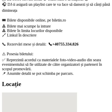
🎧 DJ-ii asigură un playlist care te va face să dansezi și să cânți până
dimineața
🎟️ Bilete disponibile online, pe biletin.ro
🔺 Bilete mai scumpe la intrare
🔺 Bilete în limita locurilor disponibile
🔗 Linkul în descriere
📞 Rezervări mese și detalii:
📞+40755.334.826
⚠️ Posesia biletului:
✅ Reprezintă acordul ca materialele foto-video-audio din seara
evenimentului să fie utilizate de către organizatori și parteneri în
scopul promovării.
📌 Anumite detalii se pot schimba pe parcurs.
Locație