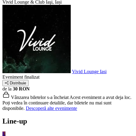
Vivid Lounge & Club
Iaşi, Iași
Vivid Lounge Iasi
Eveniment finalizat
Distribuie
de la
30 RON
Vânzarea biletelor s-a încheiat
Acest eveniment a avut deja loc.
Poți vedea în continuare detaliile, dar biletele nu mai sunt
disponibile.
Descoperă alte evenimente
Line-up
L