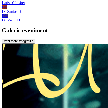
Lariss
Cântăreț
DS
DJ Santos
DJ
DV
DJ Vivez
DJ
Galerie eveniment
Vezi toate fotografiile