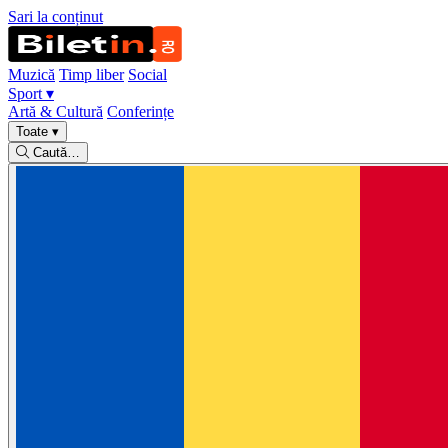
Sari la conținut
Muzică
Timp liber
Social
Sport
▾
Artă & Cultură
Conferințe
Toate
▾
Caută…