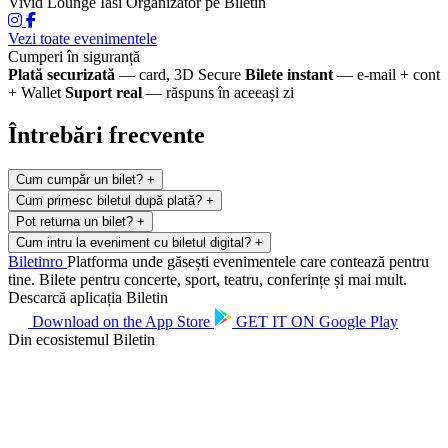
Vivid Lounge Iasi
Organizator pe Biletin
Vezi toate evenimentele
Cumperi în siguranță
Plată securizată
— card, 3D Secure
Bilete instant
— e-mail + cont
+ Wallet
Suport real
— răspuns în aceeași zi
Întrebări frecvente
Cum cumpăr un bilet?
+
Cum primesc biletul după plată?
+
Pot returna un bilet?
+
Cum intru la eveniment cu biletul digital?
+
Biletin
ro
Platforma unde găsești evenimentele care contează pentru
tine. Bilete pentru concerte, sport, teatru, conferințe și mai mult.
Descarcă aplicația Biletin
Download on the
App Store
GET IT ON
Google Play
Din ecosistemul Biletin