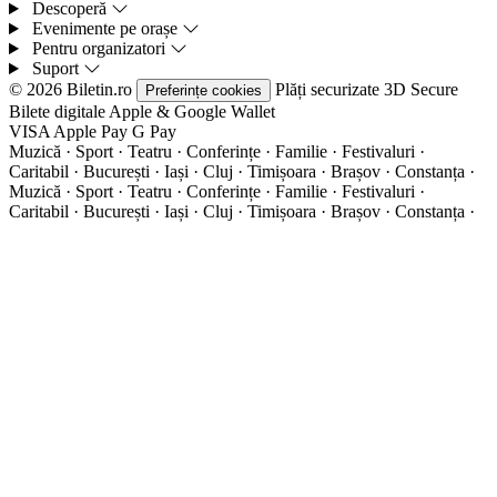
Descoperă
Evenimente pe orașe
Pentru organizatori
Suport
© 2026 Biletin.ro
Plăți securizate
3D Secure
Preferințe cookies
Bilete digitale
Apple & Google Wallet
VISA
Apple Pay
G
Pay
Muzică · Sport · Teatru · Conferințe · Familie · Festivaluri ·
Caritabil · București · Iași · Cluj · Timișoara · Brașov · Constanța ·
Muzică · Sport · Teatru · Conferințe · Familie · Festivaluri ·
Caritabil · București · Iași · Cluj · Timișoara · Brașov · Constanța ·