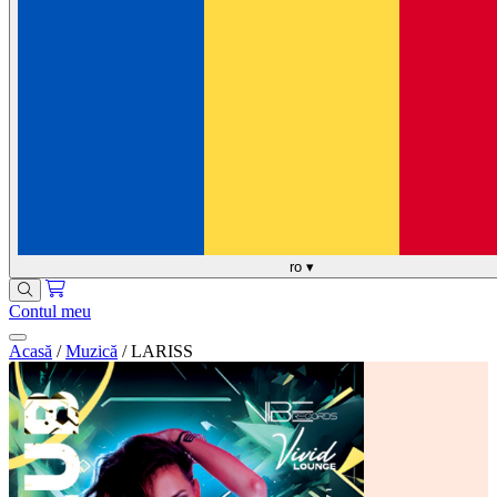
ro
▾
Contul meu
Acasă
/
Muzică
/
LARISS