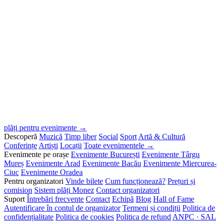
plăți pentru evenimente →
Descoperă
Muzică
Timp liber
Social
Sport
Artă & Cultură
Conferințe
Artiști
Locații
Toate evenimentele →
Evenimente pe orașe
Evenimente București
Evenimente Târgu
Mureș
Evenimente Arad
Evenimente Bacău
Evenimente Miercurea-
Ciuc
Evenimente Oradea
Pentru organizatori
Vinde bilete
Cum funcționează?
Prețuri și
comision
Sistem plăți Monez
Contact organizatori
Suport
Întrebări frecvente
Contact
Echipă
Blog
Hall of Fame
Autentificare în contul de organizator
Termeni și condiții
Politica de
confidențialitate
Politica de cookies
Politica de refund
ANPC · SAL