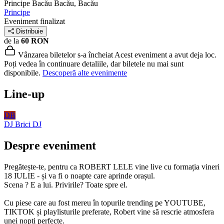
Principe Bacău
Bacău, Bacău
Principe
Eveniment finalizat
Distribuie
de la
60 RON
Vânzarea biletelor s-a încheiat
Acest eveniment a avut deja loc.
Poți vedea în continuare detaliile, dar biletele nu mai sunt
disponibile.
Descoperă alte evenimente
Line-up
DB
DJ Brici
DJ
Despre eveniment
Pregătește-te, pentru ca ROBERT LELE vine live cu formația vineri
18 IULIE - și va fi o noapte care aprinde orașul.
Scena ? E a lui. Privirile? Toate spre el.
Cu piese care au fost mereu în topurile trending pe YOUTUBE,
TIKTOK și playlisturile preferate, Robert vine să rescrie atmosfera
unei nopți perfecte.