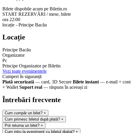
Bilete dispobile acum pe Biletin.ro
START REZERVĂRI / mese, bilete
ora 22:00
locație - Principe Bacău
Locație
Principe Bacău
Organizator
Pc
Principe
Organizator pe Biletin
Vezi toate evenimentele
Cumperi în siguranță
Plată securizată
— card, 3D Secure
Bilete instant
— e-mail + cont
+ Wallet
Suport real
— răspuns în aceeași zi
Întrebări frecvente
Cum cumpăr un bilet?
+
Cum primesc biletul după plată?
+
Pot returna un bilet?
+
Cum intru la eveniment cu biletul digital?
+