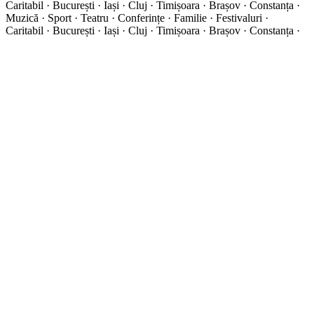
Caritabil · București · Iași · Cluj · Timișoara · Brașov · Constanța ·
Muzică · Sport · Teatru · Conferințe · Familie · Festivaluri ·
Caritabil · București · Iași · Cluj · Timișoara · Brașov · Constanța ·