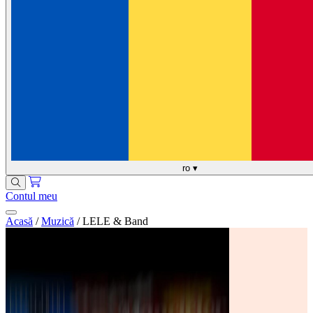
ro
▾
Contul meu
Acasă
/
Muzică
/
LELE & Band