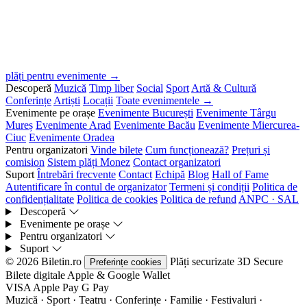
plăți pentru evenimente →
Descoperă
Muzică
Timp liber
Social
Sport
Artă & Cultură
Conferințe
Artiști
Locații
Toate evenimentele →
Evenimente pe orașe
Evenimente București
Evenimente Târgu
Mureș
Evenimente Arad
Evenimente Bacău
Evenimente Miercurea-
Ciuc
Evenimente Oradea
Pentru organizatori
Vinde bilete
Cum funcționează?
Prețuri și
comision
Sistem plăți Monez
Contact organizatori
Suport
Întrebări frecvente
Contact
Echipă
Blog
Hall of Fame
Autentificare în contul de organizator
Termeni și condiții
Politica de
confidențialitate
Politica de cookies
Politica de refund
ANPC · SAL
Descoperă
Evenimente pe orașe
Pentru organizatori
Suport
© 2026 Biletin.ro
Plăți securizate
3D Secure
Preferințe cookies
Bilete digitale
Apple & Google Wallet
VISA
Apple Pay
G
Pay
Muzică · Sport · Teatru · Conferințe · Familie · Festivaluri ·