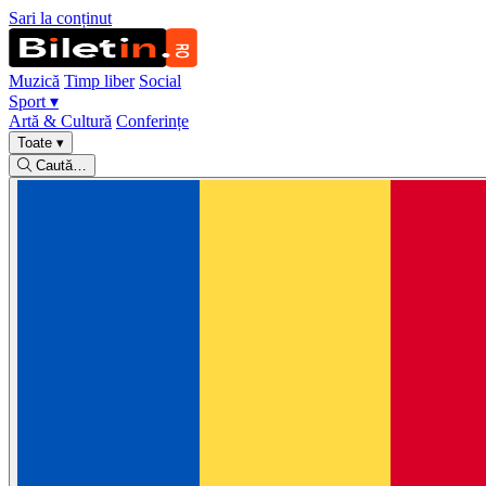
Sari la conținut
Muzică
Timp liber
Social
Sport
▾
Artă & Cultură
Conferințe
Toate
▾
Caută…