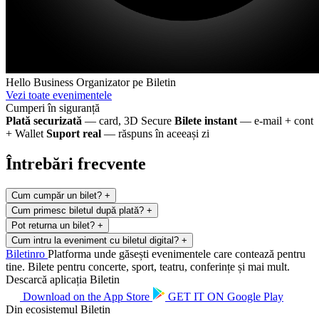
Hello Business
Organizator pe Biletin
Vezi toate evenimentele
Cumperi în siguranță
Plată securizată
— card, 3D Secure
Bilete instant
— e-mail + cont
+ Wallet
Suport real
— răspuns în aceeași zi
Întrebări frecvente
Cum cumpăr un bilet?
+
Cum primesc biletul după plată?
+
Pot returna un bilet?
+
Cum intru la eveniment cu biletul digital?
+
Biletin
ro
Platforma unde găsești evenimentele care contează pentru
tine. Bilete pentru concerte, sport, teatru, conferințe și mai mult.
Descarcă aplicația Biletin
Download on the
App Store
GET IT ON
Google Play
Din ecosistemul Biletin