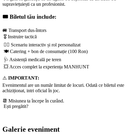
supraviețuiești ca un profesionist.
🎟️
Biletul tău include:
🚐 Transport dus-întors
🎖️ Instruire tactică
🕵️‍♂️ Scenariu interactiv și rol personalizat
🍽️ Catering + bon de consumație (100 Ron)
🩺 Asistență medicală pe teren
💥 Acces complet la experiența MANHUNT
⚠️
IMPORTANT:
Evenimentul are un număr limitat de locuri. Odată ce biletul este
achiziționat, intri oficial în joc.
📆 Misiunea ta începe în curând.
Ești pregătit?
Galerie eveniment