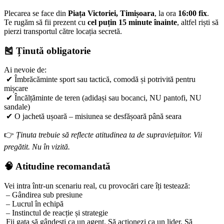
Plecarea se face din
Piața Victoriei, Timișoara
, la ora
16:00 fix
.
Te rugăm să fii prezent cu
cel puțin 15 minute înainte
, altfel riști să
pierzi transportul către locația secretă.
🎽
Ținută obligatorie
Ai nevoie de:
✔ Îmbrăcăminte sport sau tactică, comodă și potrivită pentru
mișcare
✔ Încălțăminte de teren (adidași sau bocanci, NU pantofi, NU
sandale)
✔ O jachetă ușoară – misiunea se desfășoară până seara
👉
Ținuta trebuie să reflecte atitudinea ta de supraviețuitor. Vii
pregătit. Nu în vizită.
🧠
Atitudine recomandată
Vei intra într-un scenariu real, cu provocări care îți testează:
– Gândirea sub presiune
– Lucrul în echipă
– Instinctul de reacție și strategie
Fii gata să gândești ca un agent. Să acționezi ca un lider. Să