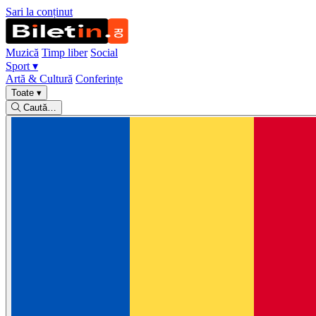
Sari la conținut
Muzică
Timp liber
Social
Sport
▾
Artă & Cultură
Conferințe
Toate
▾
Caută…