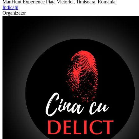
ManHunt Experience
Piața Victoriei, Timișoara, Romania
Indicații
Organizator