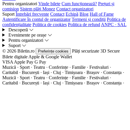
Pentru organizatori
Vinde bilete
Cum funcționează?
Prețuri și
comision
Sistem plăți Monez
Contact organizatori
Suport
Întrebări frecvente
Contact
Echipă
Blog
Hall of Fame
Autentificare în contul de organizator
Termeni și condiții
Politica de
confidențialitate
Politica de cookies
Politica de refund
ANPC · SAL
Descoperă
Evenimente pe orașe
Pentru organizatori
Suport
© 2026 Biletin.ro
Plăți securizate
3D Secure
Preferințe cookies
Bilete digitale
Apple & Google Wallet
VISA
Apple Pay
G
Pay
Muzică · Sport · Teatru · Conferințe · Familie · Festivaluri ·
Caritabil · București · Iași · Cluj · Timișoara · Brașov · Constanța ·
Muzică · Sport · Teatru · Conferințe · Familie · Festivaluri ·
Caritabil · București · Iași · Cluj · Timișoara · Brașov · Constanța ·