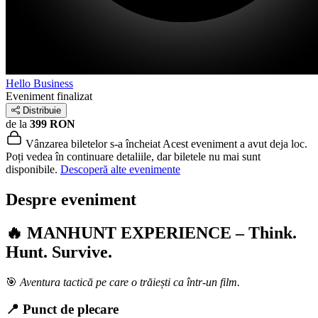
Hello Business
Eveniment finalizat
Distribuie
de la
399 RON
Vânzarea biletelor s-a încheiat
Acest eveniment a avut deja loc.
Poți vedea în continuare detaliile, dar biletele nu mai sunt
disponibile.
Descoperă alte evenimente
Despre eveniment
🔥
MANHUNT EXPERIENCE – Think.
Hunt. Survive.
🎯
Aventura tactică pe care o trăiești ca într-un film.
📍
Punct de plecare