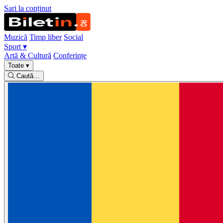
Sari la conținut
Muzică
Timp liber
Social
Sport
▾
Artă & Cultură
Conferințe
Toate
▾
Caută…