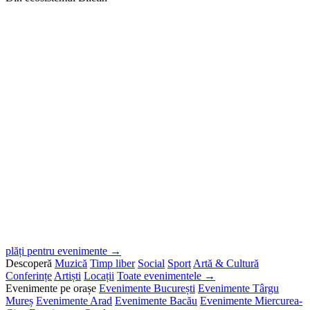
plăți pentru evenimente →
Descoperă
Muzică
Timp liber
Social
Sport
Artă & Cultură
Conferințe
Artiști
Locații
Toate evenimentele →
Evenimente pe orașe
Evenimente București
Evenimente Târgu
Mureș
Evenimente Arad
Evenimente Bacău
Evenimente Miercurea-