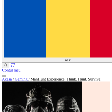
ro
▾
Contul meu
Acasă
/
Gaming
/
ManHunt Experience: Think. Hunt. Survive!