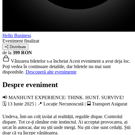
Hello Business
Eveniment finalizat
Distribuie
de la
399 RON
Vânzarea biletelor s-a încheiat
Acest eveniment a avut deja loc.
Poți vedea în continuare detaliile, dar biletele nu mai sunt
disponibile.
Descoperă alte evenimente
Despre eveniment
📢 MANHUNT EXPERIENCE: THINK. HUNT. SURVIVE!
🗓 13 Iunie 2025 | 📍 Locație Necunoscută | 🚍 Transport Asigurat
Undeva, într-un colț izolat al realității, regulile dispar. Controlul
dispare. Tot ce-ți rămâne este instinctul. Ai acceptat provocarea, ai
urcat în autocar, dar nu știi unde mergi. Nu știi cine sunt ceilalți. Știi
doar că va începe vânătoarea.