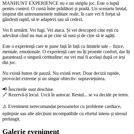
MANHUNT EXPERIENCE nu e un simplu joc. Este o luptă
pentru control. O cursă între prădători și pradă. Un scenariu brutal,
inspirat din antrenamentele militare reale, în care vei fi forțat să
gândești rapid, să te adaptezi sau să cedezi.
Vei fi urmărit. Vei fugi. Vei ataca. Și vei descoperi cine ești cu
adevărat când nu mai ai pe cine să suni și de cine să te agăți.
Este o experiență care te pune față în față cu limitele tale – fizice,
mentale, emoționale. O experiență care nu îți promite confort, dar îți
garantează o singură certitudine: nu vei mai fi același după ce ieși
din joc.
Nu există buton de pauză. Nu există reset. Doar decizii rapide,
provocări extreme și un singur obiectiv: supraviețuirea.
📢 Înscrierile sunt deschise.
🔗 Rezervă-ți locul. Urcă în autocar. Restul... se va decide pe teren.
⚠️ Eveniment nerecomandat persoanelor cu probleme cardiace,
epilepsie sau alte afecțiuni incompatibile cu efortul intens și stresul
prelungit.
Galerie eveniment