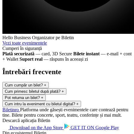
Hello Business
Organizator pe Biletin
Vezi toate evenimentele
Cumperi în siguranță
Plată securizată
— card, 3D Secure
Bilete instant
— e-mail + cont
+ Wallet
Suport real
— răspuns în aceeași zi
Întrebări frecvente
Cum cumpăr un bilet?
+
Cum primesc biletul după plată?
+
Pot returna un bilet?
+
Cum intru la eveniment cu biletul digital?
+
Biletin
ro
Platforma unde găsești evenimentele care contează pentru
tine. Bilete pentru concerte, sport, teatru, conferințe și mai mult.
Descarcă aplicația Biletin
Download on the
App Store
GET IT ON
Google Play
Din ecosistemul Biletin