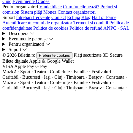
Ciuc
Evenimente Oradea
Pentru organizatori
Vinde bilete
Cum funcționează?
Prețuri și
comision
Sistem plăți Monez
Contact organizatori
Suport
Întrebări frecvente
Contact
Echipă
Blog
Hall of Fame
Autentificare în contul de organizator
Termeni și condiții
Politica de
confidențialitate
Politica de cookies
Politica de refund
ANPC · SAL
Descoperă
Evenimente pe orașe
Pentru organizatori
Suport
© 2026 Biletin.ro
Plăți securizate
3D Secure
Preferințe cookies
Bilete digitale
Apple & Google Wallet
VISA
Apple Pay
G
Pay
Muzică · Sport · Teatru · Conferințe · Familie · Festivaluri ·
Caritabil · București · Iași · Cluj · Timișoara · Brașov · Constanța ·
Muzică · Sport · Teatru · Conferințe · Familie · Festivaluri ·
Caritabil · București · Iași · Cluj · Timișoara · Brașov · Constanța ·