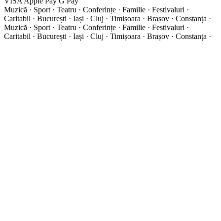
VISA
Apple Pay
G
Pay
Muzică · Sport · Teatru · Conferințe · Familie · Festivaluri ·
Caritabil · București · Iași · Cluj · Timișoara · Brașov · Constanța ·
Muzică · Sport · Teatru · Conferințe · Familie · Festivaluri ·
Caritabil · București · Iași · Cluj · Timișoara · Brașov · Constanța ·