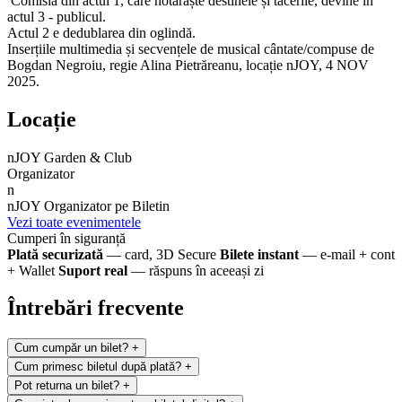
Comisia din actul 1, care hotărăște destinele și tăcerile, devine în
actul 3 - publicul.
Actul 2 e dedublarea din oglindă.
Inserțiile multimedia și secvențele de musical cântate/compuse de
Bogdan Negroiu, regie Alina Pietrăreanu, locație nJOY, 4 NOV
2025.
Locație
nJOY Garden & Club
Organizator
n
nJOY
Organizator pe Biletin
Vezi toate evenimentele
Cumperi în siguranță
Plată securizată
— card, 3D Secure
Bilete instant
— e-mail + cont
+ Wallet
Suport real
— răspuns în aceeași zi
Întrebări frecvente
Cum cumpăr un bilet?
+
Cum primesc biletul după plată?
+
Pot returna un bilet?
+