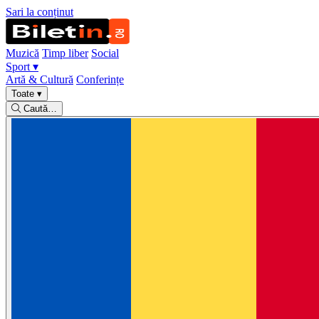
Sari la conținut
Muzică
Timp liber
Social
Sport
▾
Artă & Cultură
Conferințe
Toate
▾
Caută…