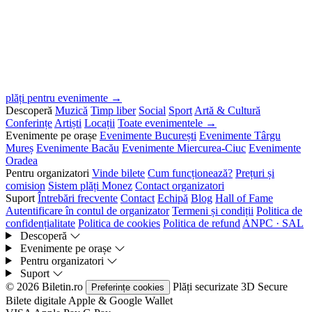
plăți pentru evenimente →
Descoperă
Muzică
Timp liber
Social
Sport
Artă & Cultură
Conferințe
Artiști
Locații
Toate evenimentele →
Evenimente pe orașe
Evenimente București
Evenimente Târgu
Mureș
Evenimente Bacău
Evenimente Miercurea-Ciuc
Evenimente
Oradea
Pentru organizatori
Vinde bilete
Cum funcționează?
Prețuri și
comision
Sistem plăți Monez
Contact organizatori
Suport
Întrebări frecvente
Contact
Echipă
Blog
Hall of Fame
Autentificare în contul de organizator
Termeni și condiții
Politica de
confidențialitate
Politica de cookies
Politica de refund
ANPC · SAL
Descoperă
Evenimente pe orașe
Pentru organizatori
Suport
© 2026 Biletin.ro
Plăți securizate
3D Secure
Preferințe cookies
Bilete digitale
Apple & Google Wallet