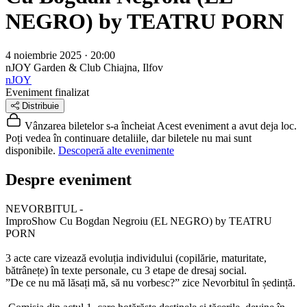
NEGRO) by TEATRU PORN
4 noiembrie 2025 · 20:00
nJOY Garden & Club
Chiajna, Ilfov
nJOY
Eveniment finalizat
Distribuie
Vânzarea biletelor s-a încheiat
Acest eveniment a avut deja loc.
Poți vedea în continuare detaliile, dar biletele nu mai sunt
disponibile.
Descoperă alte evenimente
Despre eveniment
NEVORBITUL -
ImproShow Cu Bogdan Negroiu (EL NEGRO) by TEATRU
PORN
3 acte care vizează evoluția individului (copilărie, maturitate,
bătrânețe) în texte personale, cu 3 etape de dresaj social.
”De ce nu mă lăsați mă, să nu vorbesc?” zice Nevorbitul în ședință.