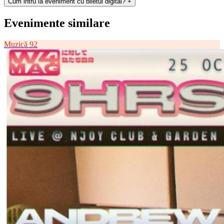
Cum intru la eveniment cu biletul digital?
+
Evenimente similare
Muzică
92