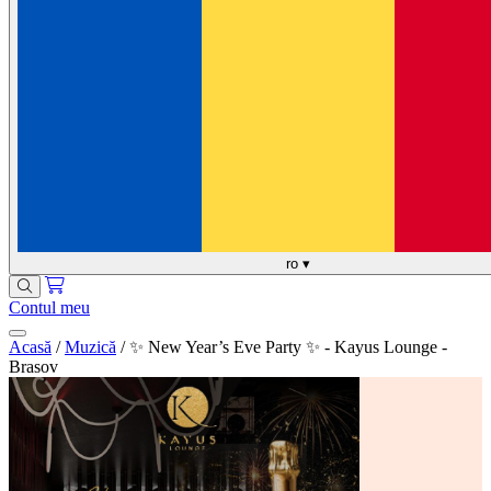
ro
▾
Contul meu
Acasă
/
Muzică
/
✨ New Year’s Eve Party ✨ - Kayus Lounge -
Brasov