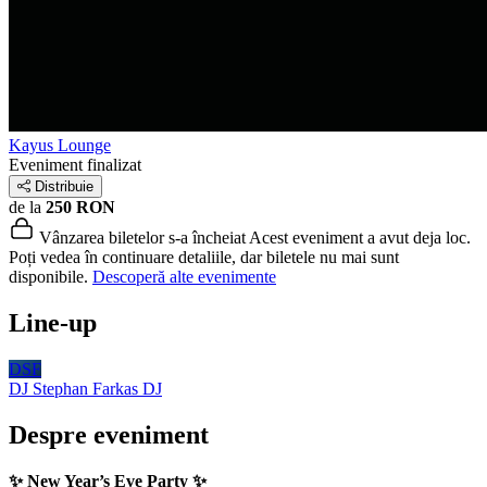
Kayus Lounge
Eveniment finalizat
Distribuie
de la
250 RON
Vânzarea biletelor s-a încheiat
Acest eveniment a avut deja loc.
Poți vedea în continuare detaliile, dar biletele nu mai sunt
disponibile.
Descoperă alte evenimente
Line-up
DSF
DJ Stephan Farkas
DJ
Despre eveniment
✨ New Year’s Eve Party ✨