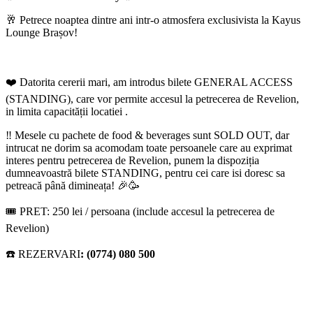
🥂 Petrece noaptea dintre ani intr-o atmosfera exclusivista la Kayus
Lounge Brașov!
❤️ Datorita cererii mari, am introdus bilete GENERAL ACCESS
(STANDING), care vor permite accesul la petrecerea de Revelion,
in limita capacității locatiei .
‼️ Mesele cu pachete de food & beverages sunt SOLD OUT, dar
intrucat ne dorim sa acomodam toate persoanele care au exprimat
interes pentru petrecerea de Revelion, punem la dispoziția
dumneavoastră bilete STANDING, pentru cei care isi doresc sa
petreacă până dimineața! 🎉🥳
🎟️ PRET: 250 lei / persoana (include accesul la petrecerea de
Revelion)
☎️ REZERVARI
: (0774) 080 500