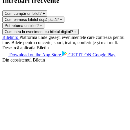
Întrebări frecvente
Cum cumpăr un bilet?
+
Cum primesc biletul după plată?
+
Pot returna un bilet?
+
Cum intru la eveniment cu biletul digital?
+
Biletin
ro
Platforma unde găsești evenimentele care contează pentru
tine. Bilete pentru concerte, sport, teatru, conferințe și mai mult.
Descarcă aplicația Biletin
Download on the
App Store
GET IT ON
Google Play
Din ecosistemul Biletin