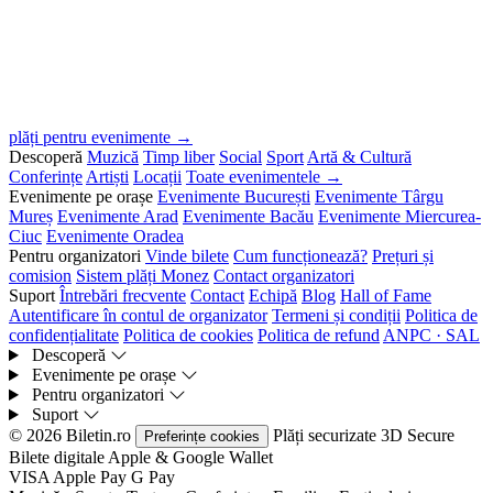
plăți pentru evenimente →
Descoperă
Muzică
Timp liber
Social
Sport
Artă & Cultură
Conferințe
Artiști
Locații
Toate evenimentele →
Evenimente pe orașe
Evenimente București
Evenimente Târgu
Mureș
Evenimente Arad
Evenimente Bacău
Evenimente Miercurea-
Ciuc
Evenimente Oradea
Pentru organizatori
Vinde bilete
Cum funcționează?
Prețuri și
comision
Sistem plăți Monez
Contact organizatori
Suport
Întrebări frecvente
Contact
Echipă
Blog
Hall of Fame
Autentificare în contul de organizator
Termeni și condiții
Politica de
confidențialitate
Politica de cookies
Politica de refund
ANPC · SAL
Descoperă
Evenimente pe orașe
Pentru organizatori
Suport
© 2026 Biletin.ro
Plăți securizate
3D Secure
Preferințe cookies
Bilete digitale
Apple & Google Wallet
VISA
Apple Pay
G
Pay