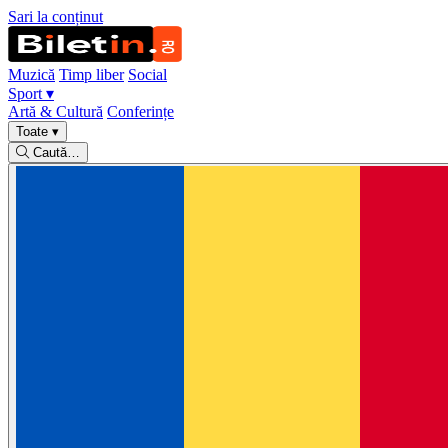
Sari la conținut
Muzică
Timp liber
Social
Sport
▾
Artă & Cultură
Conferințe
Toate
▾
Caută…