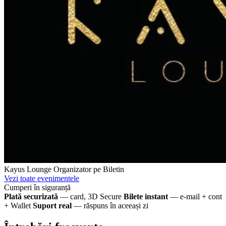
Kayus Lounge
Organizator pe Biletin
Vezi toate evenimentele
Cumperi în siguranță
Plată securizată
— card, 3D Secure
Bilete instant
— e-mail + cont
+ Wallet
Suport real
— răspuns în aceeași zi