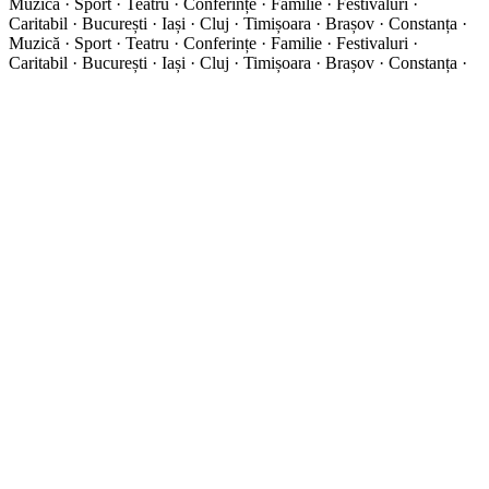
Muzică · Sport · Teatru · Conferințe · Familie · Festivaluri ·
Caritabil · București · Iași · Cluj · Timișoara · Brașov · Constanța ·
Muzică · Sport · Teatru · Conferințe · Familie · Festivaluri ·
Caritabil · București · Iași · Cluj · Timișoara · Brașov · Constanța ·