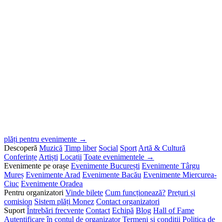
plăți pentru evenimente →
Descoperă
Muzică
Timp liber
Social
Sport
Artă & Cultură
Conferințe
Artiști
Locații
Toate evenimentele →
Evenimente pe orașe
Evenimente București
Evenimente Târgu
Mureș
Evenimente Arad
Evenimente Bacău
Evenimente Miercurea-
Ciuc
Evenimente Oradea
Pentru organizatori
Vinde bilete
Cum funcționează?
Prețuri și
comision
Sistem plăți Monez
Contact organizatori
Suport
Întrebări frecvente
Contact
Echipă
Blog
Hall of Fame
Autentificare în contul de organizator
Termeni și condiții
Politica de