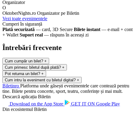
Organizator
O
OktoberNights.ro
Organizator pe Biletin
Vezi toate evenimentele
Cumperi în siguranță
Plată securizată
— card, 3D Secure
Bilete instant
— e-mail + cont
+ Wallet
Suport real
— răspuns în aceeași zi
Întrebări frecvente
Cum cumpăr un bilet?
+
Cum primesc biletul după plată?
+
Pot returna un bilet?
+
Cum intru la eveniment cu biletul digital?
+
Biletin
ro
Platforma unde găsești evenimentele care contează pentru
tine. Bilete pentru concerte, sport, teatru, conferințe și mai mult.
Descarcă aplicația Biletin
Download on the
App Store
GET IT ON
Google Play
Din ecosistemul Biletin