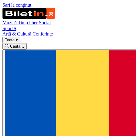
Sari la conținut
Muzică
Timp liber
Social
Sport
▾
Artă & Cultură
Conferințe
Toate
▾
Caută…