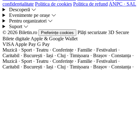
confidențialitate
Politica de cookies
Politica de refund
ANPC · SAL
Descoperă
Evenimente pe orașe
Pentru organizatori
Suport
© 2026 Biletin.ro
Plăți securizate
3D Secure
Preferințe cookies
Bilete digitale
Apple & Google Wallet
VISA
Apple Pay
G
Pay
Muzică · Sport · Teatru · Conferințe · Familie · Festivaluri ·
Caritabil · București · Iași · Cluj · Timișoara · Brașov · Constanța ·
Muzică · Sport · Teatru · Conferințe · Familie · Festivaluri ·
Caritabil · București · Iași · Cluj · Timișoara · Brașov · Constanța ·