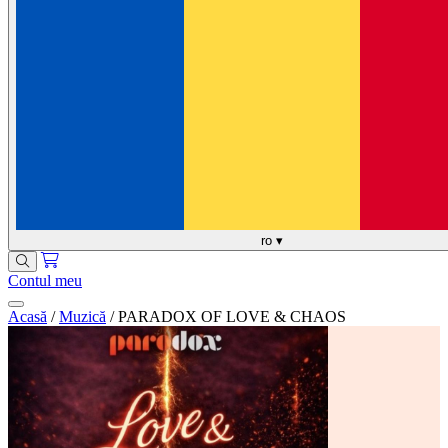
ro
▾
Contul meu
Acasă
/
Muzică
/
PARADOX OF LOVE & CHAOS