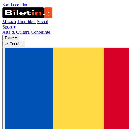
Sari la conținut
Muzică
Timp liber
Social
Sport
▾
Artă & Cultură
Conferințe
Toate
▾
Caută…