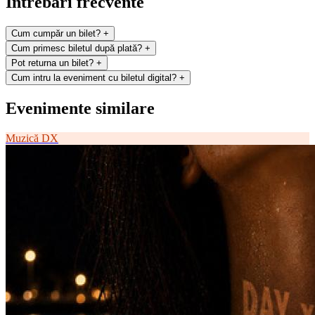
Întrebări frecvente
Cum cumpăr un bilet?
+
Cum primesc biletul după plată?
+
Pot returna un bilet?
+
Cum intru la eveniment cu biletul digital?
+
Evenimente similare
Muzică
DX