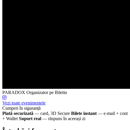
PARADOX
Organizator pe Biletin
Vezi toate evenimentele
Cumperi în siguranță
Plată securizată
— card, 3D Secure
Bilete instant
— e-mail + cont
+ Wallet
Suport real
— răspuns în aceeași zi