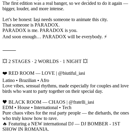
The first edition was a real banger, so we decided to do it again —
bigger, louder, and more intense.
Let’s be honest: Iași needs someone to animate this city.
That someone is PARADOX.
PARADOX is me. PARADOX is you.
And soon enough… PARADOX will be everybody. ⚡
⸻
💥 2 STAGES · 2 WORLDS · 1 NIGHT 💥
❤️ RED ROOM — LOVE | @biutiful_iasi
Latino • Brazilian • Afro
Love vibes, sensual rhythms, made especially for couples and love
birds who want to party together on their special day.
🖤 BLACK ROOM — CHAOS | @fratelli_iasi
EDM • House • International • Tech
Pure chaos vibes for the real party people — the diehards, the ones
who truly know how to rave.
🔥 Featuring a NEW international DJ — DJ BOMBER - 1ST
SHOW IN ROMANIA.