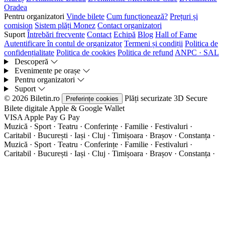
Oradea
Pentru organizatori
Vinde bilete
Cum funcționează?
Prețuri și
comision
Sistem plăți Monez
Contact organizatori
Suport
Întrebări frecvente
Contact
Echipă
Blog
Hall of Fame
Autentificare în contul de organizator
Termeni și condiții
Politica de
confidențialitate
Politica de cookies
Politica de refund
ANPC · SAL
Descoperă
Evenimente pe orașe
Pentru organizatori
Suport
© 2026 Biletin.ro
Plăți securizate
3D Secure
Preferințe cookies
Bilete digitale
Apple & Google Wallet
VISA
Apple Pay
G
Pay
Muzică · Sport · Teatru · Conferințe · Familie · Festivaluri ·
Caritabil · București · Iași · Cluj · Timișoara · Brașov · Constanța ·
Muzică · Sport · Teatru · Conferințe · Familie · Festivaluri ·
Caritabil · București · Iași · Cluj · Timișoara · Brașov · Constanța ·