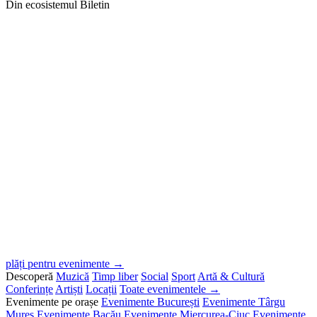
Din ecosistemul Biletin
plăți pentru evenimente →
Descoperă
Muzică
Timp liber
Social
Sport
Artă & Cultură
Conferințe
Artiști
Locații
Toate evenimentele →
Evenimente pe orașe
Evenimente București
Evenimente Târgu
Mureș
Evenimente Bacău
Evenimente Miercurea-Ciuc
Evenimente