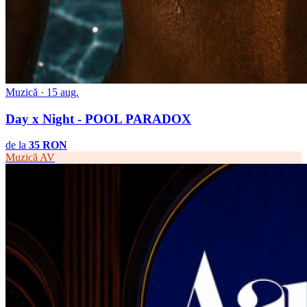
Muzică · 15 aug.
Day x Night - POOL PARADOX
de la
35 RON
Muzică
AV