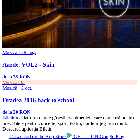
Muzică · 28 aug.
Aarde. VOL2 - Skin
de la
35 RON
Muzică
O2
Muzică · 2 oct.
Oradea 2016 back to school
de la
30 RON
Biletin
ro
Platforma unde găsești evenimentele care contează pentru
tine. Bilete pentru concerte, sport, teatru, conferințe și mai mult.
Descarcă aplicația Biletin
Download on the
App Store
GET IT ON
Google Play