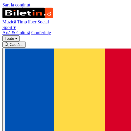
Sari la conținut
Muzică
Timp liber
Social
Sport
▾
Artă & Cultură
Conferințe
Toate
▾
Caută…