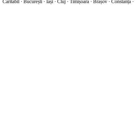
Caritabil · București · Iași · Cluj · Timișoara · Brașov · Constanța ·