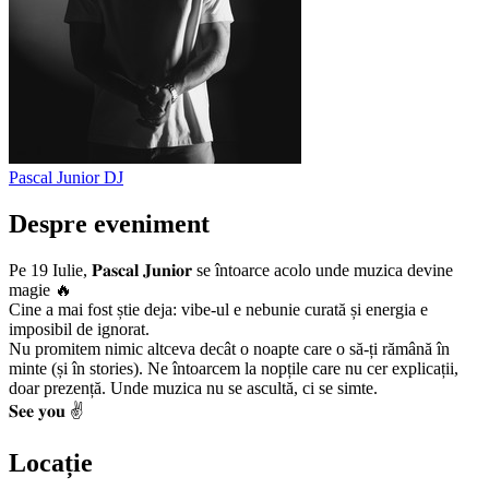
Pascal Junior
DJ
Despre eveniment
Pe 19 Iulie, 𝐏𝐚𝐬𝐜𝐚𝐥 𝐉𝐮𝐧𝐢𝐨𝐫 se întoarce acolo unde muzica devine
magie 🔥
Cine a mai fost știe deja: vibe-ul e nebunie curată și energia e
imposibil de ignorat.
Nu promitem nimic altceva decât o noapte care o să-ți rămână în
minte (și în stories). Ne întoarcem la nopțile care nu cer explicații,
doar prezență. Unde muzica nu se ascultă, ci se simte.
𝐒𝐞𝐞 𝐲𝐨𝐮 ✌️
Locație