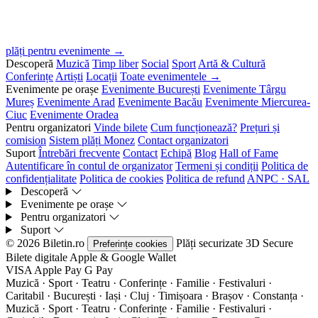
plăți pentru evenimente →
Descoperă
Muzică
Timp liber
Social
Sport
Artă & Cultură
Conferințe
Artiști
Locații
Toate evenimentele →
Evenimente pe orașe
Evenimente București
Evenimente Târgu
Mureș
Evenimente Arad
Evenimente Bacău
Evenimente Miercurea-
Ciuc
Evenimente Oradea
Pentru organizatori
Vinde bilete
Cum funcționează?
Prețuri și
comision
Sistem plăți Monez
Contact organizatori
Suport
Întrebări frecvente
Contact
Echipă
Blog
Hall of Fame
Autentificare în contul de organizator
Termeni și condiții
Politica de
confidențialitate
Politica de cookies
Politica de refund
ANPC · SAL
Descoperă
Evenimente pe orașe
Pentru organizatori
Suport
© 2026 Biletin.ro
Plăți securizate
3D Secure
Preferințe cookies
Bilete digitale
Apple & Google Wallet
VISA
Apple Pay
G
Pay
Muzică · Sport · Teatru · Conferințe · Familie · Festivaluri ·
Caritabil · București · Iași · Cluj · Timișoara · Brașov · Constanța ·
Muzică · Sport · Teatru · Conferințe · Familie · Festivaluri ·