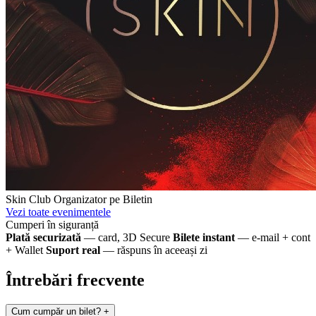
Skin Club
Organizator pe Biletin
Vezi toate evenimentele
Cumperi în siguranță
Plată securizată
— card, 3D Secure
Bilete instant
— e-mail + cont
+ Wallet
Suport real
— răspuns în aceeași zi
Întrebări frecvente
Cum cumpăr un bilet?
+