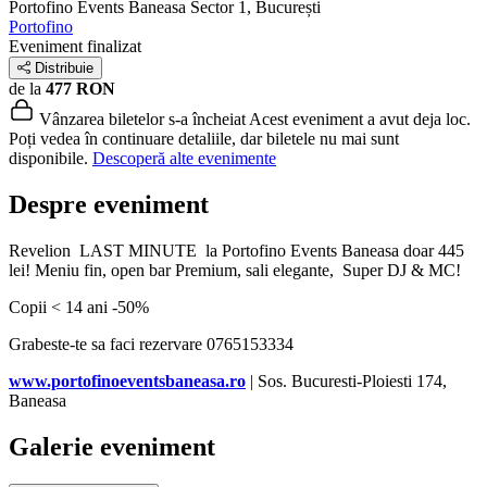
Portofino Events Baneasa
Sector 1, București
Portofino
Eveniment finalizat
Distribuie
de la
477 RON
Vânzarea biletelor s-a încheiat
Acest eveniment a avut deja loc.
Poți vedea în continuare detaliile, dar biletele nu mai sunt
disponibile.
Descoperă alte evenimente
Despre eveniment
Revelion LAST MINUTE la Portofino Events Baneasa doar 445
lei! Meniu fin, open bar Premium, sali elegante, Super DJ & MC!
Copii < 14 ani -50%
Grabeste-te sa faci rezervare 0765153334
www.portofinoeventsbaneasa.ro
| Sos. Bucuresti-Ploiesti 174,
Baneasa
Galerie eveniment