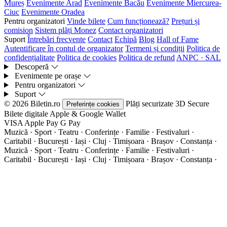
Mureș
Evenimente Arad
Evenimente Bacău
Evenimente Miercurea-
Ciuc
Evenimente Oradea
Pentru organizatori
Vinde bilete
Cum funcționează?
Prețuri și
comision
Sistem plăți Monez
Contact organizatori
Suport
Întrebări frecvente
Contact
Echipă
Blog
Hall of Fame
Autentificare în contul de organizator
Termeni și condiții
Politica de
confidențialitate
Politica de cookies
Politica de refund
ANPC · SAL
Descoperă
Evenimente pe orașe
Pentru organizatori
Suport
© 2026 Biletin.ro
Plăți securizate
3D Secure
Preferințe cookies
Bilete digitale
Apple & Google Wallet
VISA
Apple Pay
G
Pay
Muzică · Sport · Teatru · Conferințe · Familie · Festivaluri ·
Caritabil · București · Iași · Cluj · Timișoara · Brașov · Constanța ·
Muzică · Sport · Teatru · Conferințe · Familie · Festivaluri ·
Caritabil · București · Iași · Cluj · Timișoara · Brașov · Constanța ·