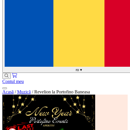
ro
▾
Contul meu
Acasă
/
Muzică
/
Revelion la Portofino Baneasa