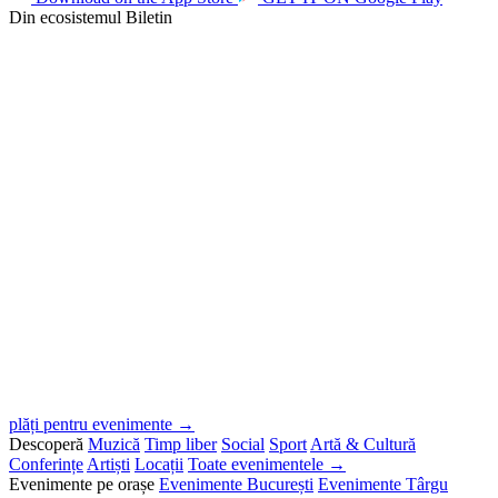
Din ecosistemul Biletin
plăți pentru evenimente →
Descoperă
Muzică
Timp liber
Social
Sport
Artă & Cultură
Conferințe
Artiști
Locații
Toate evenimentele →
Evenimente pe orașe
Evenimente București
Evenimente Târgu