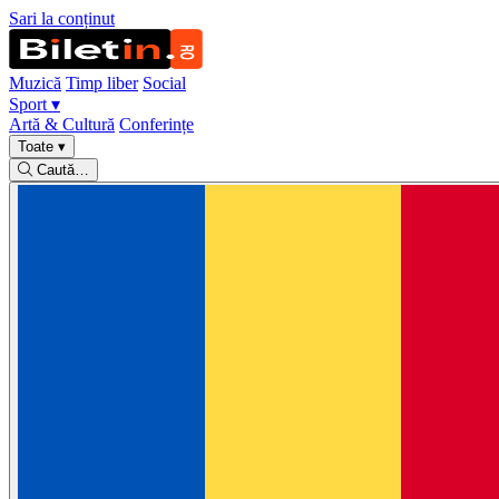
Sari la conținut
Muzică
Timp liber
Social
Sport
▾
Artă & Cultură
Conferințe
Toate
▾
Caută…