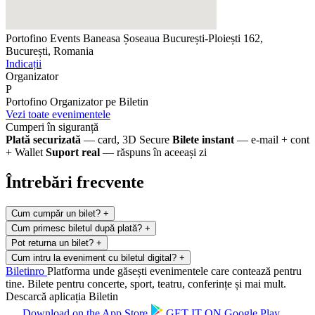
Portofino Events Baneasa
Șoseaua București-Ploiești 162,
București, Romania
Indicații
Organizator
P
Portofino
Organizator pe Biletin
Vezi toate evenimentele
Cumperi în siguranță
Plată securizată
— card, 3D Secure
Bilete instant
— e-mail + cont
+ Wallet
Suport real
— răspuns în aceeași zi
Întrebări frecvente
Cum cumpăr un bilet?
+
Cum primesc biletul după plată?
+
Pot returna un bilet?
+
Cum intru la eveniment cu biletul digital?
+
Biletin
ro
Platforma unde găsești evenimentele care contează pentru
tine. Bilete pentru concerte, sport, teatru, conferințe și mai mult.
Descarcă aplicația Biletin
Download on the
App Store
GET IT ON
Google Play