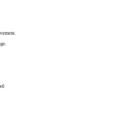
vement.
age.
nx6