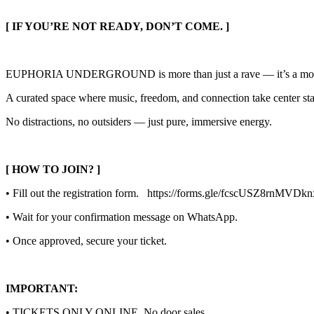
[ IF YOU’RE NOT READY, DON’T COME. ]
EUPHORIA UNDERGROUND is more than just a rave — it’s a mo
A curated space where music, freedom, and connection take center st
No distractions, no outsiders — just pure, immersive energy.
[ HOW TO JOIN? ]
• Fill out the registration form. https://forms.gle/fcscUSZ8rnMVDk
• Wait for your confirmation message on WhatsApp.
• Once approved, secure your ticket.
IMPORTANT:
• TICKETS ONLY ONLINE. No door sales.