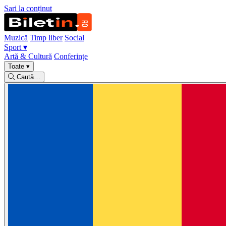
Sari la conținut
Muzică
Timp liber
Social
Sport
▾
Artă & Cultură
Conferințe
Toate
▾
Caută…