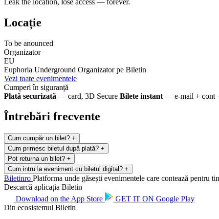
Leak the location, lose access — forever.
Locație
To be anounced
Organizator
EU
Euphoria Underground
Organizator pe Biletin
Vezi toate evenimentele
Cumperi în siguranță
Plată securizată
— card, 3D Secure
Bilete instant
— e-mail + cont 
Întrebări frecvente
Cum cumpăr un bilet?
+
Cum primesc biletul după plată?
+
Pot returna un bilet?
+
Cum intru la eveniment cu biletul digital?
+
Biletin
ro
Platforma unde găsești evenimentele care contează pentru tine.
Descarcă aplicația Biletin
Download on the
App Store
GET IT ON
Google Play
Din ecosistemul Biletin