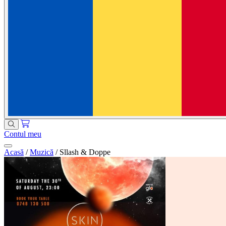
Contul meu
Acasă
/
Muzică
/
Sllash & Doppe