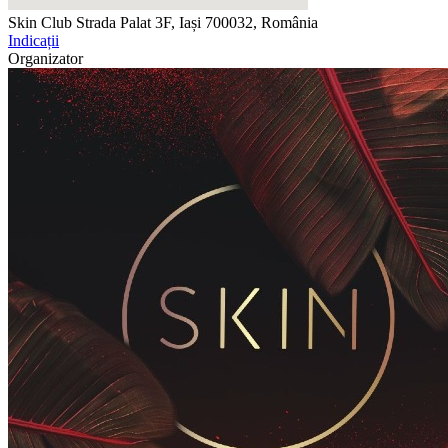
Skin Club
Strada Palat 3F, Iași 700032, România
Indicații
Organizator