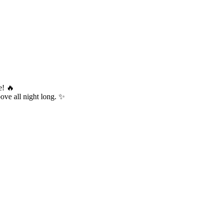
e! 🔥
ove all night long. ✨