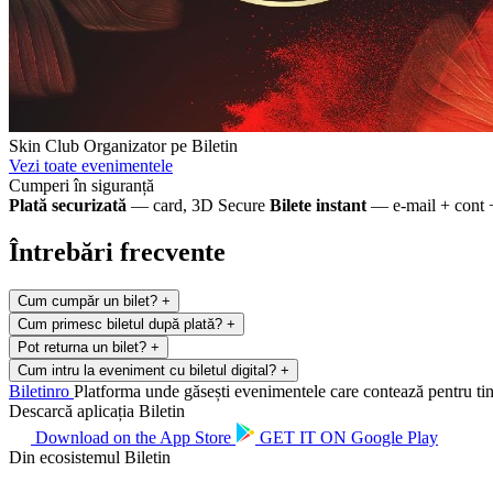
Skin Club
Organizator pe Biletin
Vezi toate evenimentele
Cumperi în siguranță
Plată securizată
— card, 3D Secure
Bilete instant
— e-mail + cont 
Întrebări frecvente
Cum cumpăr un bilet?
+
Cum primesc biletul după plată?
+
Pot returna un bilet?
+
Cum intru la eveniment cu biletul digital?
+
Biletin
ro
Platforma unde găsești evenimentele care contează pentru tine.
Descarcă aplicația Biletin
Download on the
App Store
GET IT ON
Google Play
Din ecosistemul Biletin