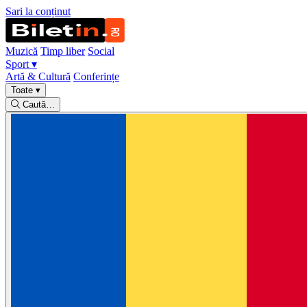
Sari la conținut
Muzică
Timp liber
Social
Sport
▾
Artă & Cultură
Conferințe
Toate
▾
Caută…