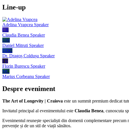
Line-up
Adelina Vrapcea
Speaker
CB
Claudia Benea
Speaker
DM
Daniel Mitruti
Speaker
DDC
Dr. Dragoș Coldușu
Speaker
FB
Florin Burescu
Speaker
MC
Marius Corbeanu
Speaker
Despre eveniment
The Art of Longevity | Craiova
este un summit premium dedicat tuturo
Invitatul principal al evenimentului este
Claudia Benea
, cunoscuta sp
Evenimentul reunește specialiști din domenii complementare precum medi
prevenție și de un stil de viață sănătos.