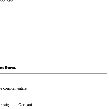
rmonioasă.
iei Benea.
tive complementare.
prestigiu din Germania.