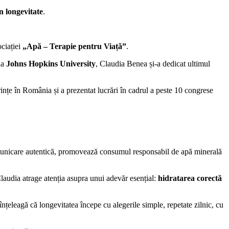
în longevitate
.
ciației
„Apă – Terapie pentru Viață”
.
la
Johns Hopkins University
, Claudia Benea și-a dedicat ultimul
erințe în România și a prezentat lucrări în cadrul a peste 10 congrese
 comunicare autentică, promovează consumul responsabil de apă minerală
Claudia atrage atenția asupra unui adevăr esențial:
hidratarea corectă
înțeleagă că longevitatea începe cu alegerile simple, repetate zilnic, cu