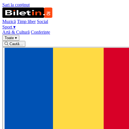
Sari la conținut
Muzică
Timp liber
Social
Sport
▾
Artă & Cultură
Conferințe
Toate
▾
Caută…