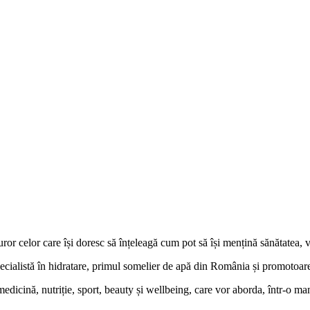
r celor care își doresc să înțeleagă cum pot să își mențină sănătatea, vit
ecialistă în hidratare, primul somelier de apă din România și promotoare a
cină, nutriție, sport, beauty și wellbeing, care vor aborda, într-o mani