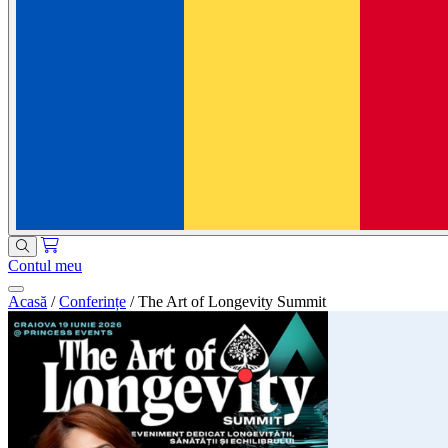
Contul meu
Acasă
/
Conferințe
/
The Art of Longevity Summit