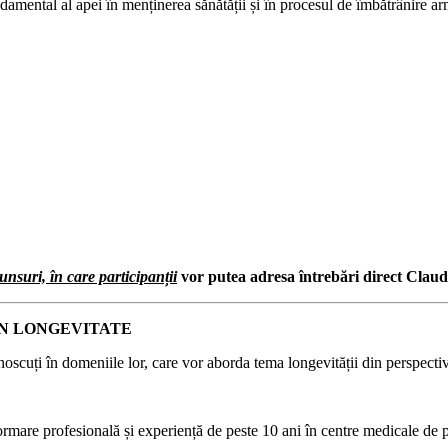
ndamental al apei în menținerea sănătății și în procesul de îmbătrânire a
unsuri, în care participanții
vor putea adresa întrebări direct Claud
 IN LONGEVITATE
recunoscuți în domeniile lor, care vor aborda tema longevității din perspec
ormare profesională și experiență de peste 10 ani în centre medicale de 