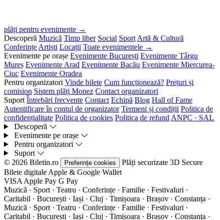
plăți pentru evenimente →
Descoperă
Muzică
Timp liber
Social
Sport
Artă & Cultură
Conferințe
Artiști
Locații
Toate evenimentele →
Evenimente pe orașe
Evenimente București
Evenimente Târgu
Mureș
Evenimente Arad
Evenimente Bacău
Evenimente Miercurea-
Ciuc
Evenimente Oradea
Pentru organizatori
Vinde bilete
Cum funcționează?
Prețuri și
comision
Sistem plăți Monez
Contact organizatori
Suport
Întrebări frecvente
Contact
Echipă
Blog
Hall of Fame
Autentificare în contul de organizator
Termeni și condiții
Politica de
confidențialitate
Politica de cookies
Politica de refund
ANPC · SAL
Descoperă
Evenimente pe orașe
Pentru organizatori
Suport
© 2026 Biletin.ro
Plăți securizate
3D Secure
Preferințe cookies
Bilete digitale
Apple & Google Wallet
VISA
Apple Pay
G
Pay
Muzică · Sport · Teatru · Conferințe · Familie · Festivaluri ·
Caritabil · București · Iași · Cluj · Timișoara · Brașov · Constanța ·
Muzică · Sport · Teatru · Conferințe · Familie · Festivaluri ·
Caritabil · București · Iași · Cluj · Timișoara · Brașov · Constanța ·