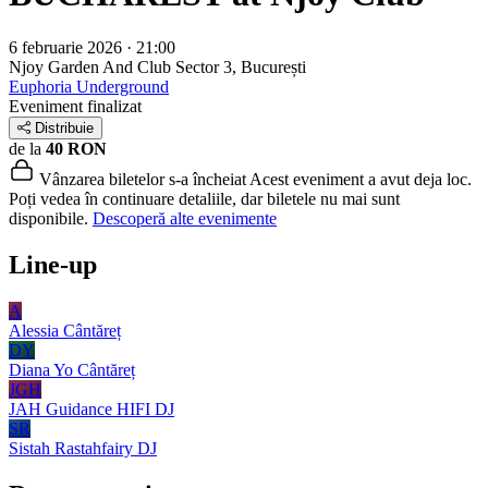
6 februarie 2026 · 21:00
Njoy Garden And Club
Sector 3, București
Euphoria Underground
Eveniment finalizat
Distribuie
de la
40 RON
Vânzarea biletelor s-a încheiat
Acest eveniment a avut deja loc.
Poți vedea în continuare detaliile, dar biletele nu mai sunt
disponibile.
Descoperă alte evenimente
Line-up
A
Alessia
Cântăreț
DY
Diana Yo
Cântăreț
JGH
JAH Guidance HIFI
DJ
SR
Sistah Rastahfairy
DJ