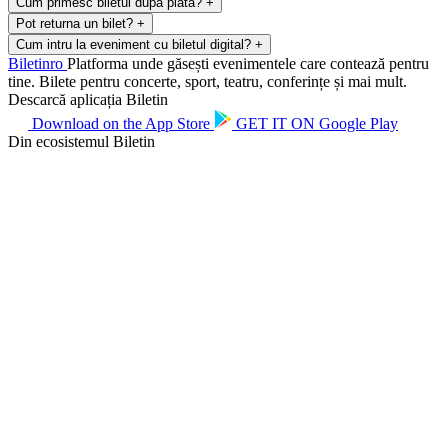
Cum primesc biletul după plată?
+
Pot returna un bilet?
+
Cum intru la eveniment cu biletul digital?
+
Biletin
ro
Platforma unde găsești evenimentele care contează pentru
tine. Bilete pentru concerte, sport, teatru, conferințe și mai mult.
Descarcă aplicația Biletin
Download on the
App Store
GET IT ON
Google Play
Din ecosistemul Biletin