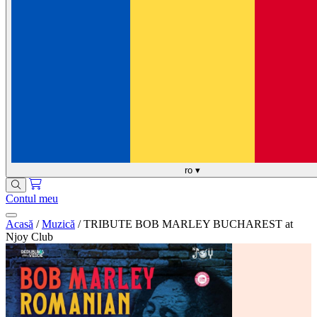
ro
▾
Contul meu
Acasă
/
Muzică
/
TRIBUTE BOB MARLEY BUCHAREST at
Njoy Club