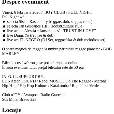
Despre eveniment
Vineri, 6 februarie 2026 / nJOY CLUB / FULL NIGHT
Full Night w/
🔥 selecta Sistah Rastahfairy (reggae, dub, steppa, roots)
🔥 selecta Jah Guidance HIFI (roots&culture style)
🔥 live act cu Alessia + lansare piesă ”TRUST IN LOVE”
🔥 live Diana Yo (reggae & dub)
🔥 live act EL NEGRO (DJ Set, reggae/ska & dub melodica set)
O seară magică de reggae la umbra părintelui reggae planetar - BOB
MARLEY
Biletele costă 40 ron și se pot achiziționa online.
În ziua evenimentului prețul biletului este de 50 ron
IN FULL SUPPORT BY:
LUNAtech SOUND / Rebel MUSIC / Do The Reggae / Marpha
Hip-Hop / Hip Hop Kulture / Katakomba / Republika Verde
Club nJOY / Avanpost: Radio Guerrilla
Șos Mihai Bravu 223
Locație