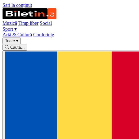
Sari la conținut
Muzică
Timp liber
Social
Sport
▾
Artă & Cultură
Conferințe
Toate
▾
Caută…