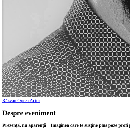
Răzvan Oprea
Actor
Despre eveniment
Prezență, nu aparență – Imaginea care te susține plus poze profi p