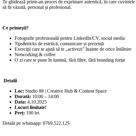
Te ghidează printr-un proces de exprimare autentică, în care cuvintele 
să fii văzută, personal și profesional.
Ce primești?
Fotografie profesională pentru LinkedIn/CV, social media
Tips&tricks de estetică, comunicare și prezență
Exerciții care te ajută să te „activezi” înainte de orice întâlnire
Networking & coffee
O zi care te pune în lumină, fără filtre, fără branding forțat
Detalii
Loc:
Studio 88 | Creative Hub & Content Space
Durată:
10:00 – 14:00
Data:
4.10.2025
Locuri limitate!
Preț:
190 lei
Detalii pe whatsapp: 0769.522.125