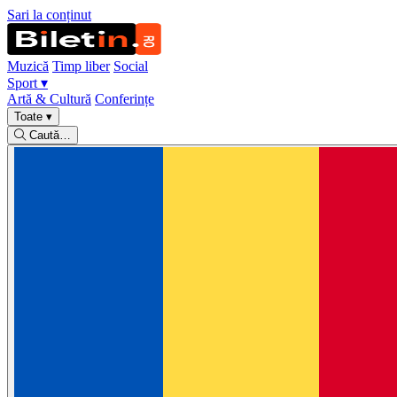
Sari la conținut
Muzică
Timp liber
Social
Sport
▾
Artă & Cultură
Conferințe
Toate
▾
Caută…