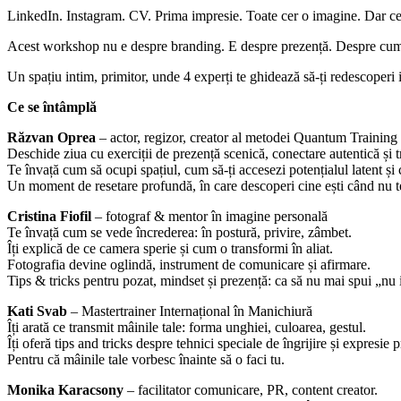
LinkedIn. Instagram. CV. Prima impresie. Toate cer o imagine. Dar ce 
Acest workshop nu e despre branding. E despre prezență. Despre cum oc
Un spațiu intim, primitor, unde 4 experți te ghidează să-ți redescoperi 
Ce se întâmplă
Răzvan Oprea
– actor, regizor, creator al metodei Quantum Training
Deschide ziua cu exerciții de prezență scenică, conectare autentică și t
Te învață cum să ocupi spațiul, cum să-ți accesezi potențialul latent și 
Un moment de resetare profundă, în care descoperi cine ești când nu t
Cristina Fiofil
– fotograf & mentor în imagine personală
Te învață cum se vede încrederea: în postură, privire, zâmbet.
Îți explică de ce camera sperie și cum o transformi în aliat.
Fotografia devine oglindă, instrument de comunicare și afirmare.
Tips & tricks pentru pozat, mindset și prezență: ca să nu mai spui „nu 
Kati Svab
– Mastertrainer Internațional în Manichiură
Îți arată ce transmit mâinile tale: forma unghiei, culoarea, gestul.
Îți oferă tips and tricks despre tehnici speciale de îngrijire și expresie p
Pentru că mâinile tale vorbesc înainte să o faci tu.
Monika Karacsony
– facilitator comunicare, PR, content creator.