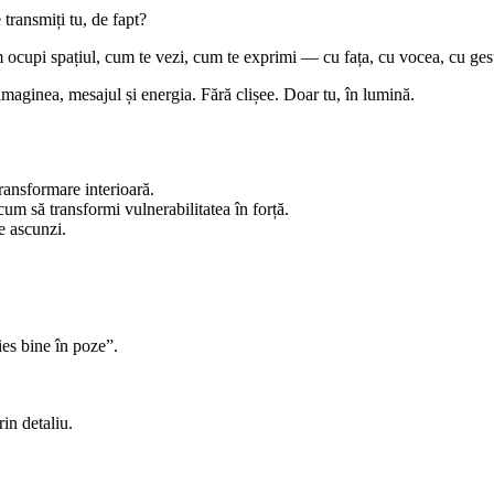
transmiți tu, de fapt?
upi spațiul, cum te vezi, cum te exprimi — cu fața, cu vocea, cu gestu
imaginea, mesajul și energia. Fără clișee. Doar tu, în lumină.
ransformare interioară.
cum să transformi vulnerabilitatea în forță.
e ascunzi.
ies bine în poze”.
rin detaliu.