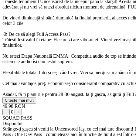
Trăiește fenomenul Uncensored de la început până la sfârșit! Acesta nu
adevărat și nu vrei să ratezi absolut niciun moment de adrenalină, 
De vineri dimineață și până duminică la finalul premierii, ai acces nelim
celor 3 zile.
🚀 De ce să alegi Full Access Pass?
Trăiești festivalul în etape: Fiecare zi are vibe-ul ei. Vineri vezi mașin
finalurilor.
Nu ratezi Etapa Națională EMMA: Competiția audio de top se întinde pe
sistemele audio își dau testul suprem.
Flexibilitate totală: Intri și ieși când vrei. Vrei să mergi să mănânci în m
Cel mai avantajos preț: Economisești considerabil comparativ cu achiziț
Așadar, fă-ți planurile pentru 28-30 august. Ia-ți gașca, asigură-ți Ful
Citește mai mult
49,98 RON
0
−
+
SQUAD PASS
Disponibil
Strânge-ți gașca și veniți la Uncensored Iași cu cel mai tare discount! 
Pass / One Day Pass - completează aici în funcție de tipul ales] într-o