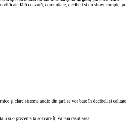
ni modificate fără cenzură, comunitate, decibeli și un show complet pe
e și clare sisteme audio din țară se vor bate în decibeli și calitate
i și o prezență la sol care îți va tăia răsuflarea.