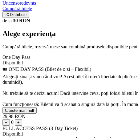
Uncensoredevnts
Cumpără bilete
Distribuie
de la
30 RON
Alege experiența
Cumpără bilete, rezervă mese sau combină produsele disponibile pent
One Day Pass
Disponibil
🎟️ ONE DAY PASS (Bilet de o zi – Flexibil)
Alege-ți ziua și vino când vrei! Acest bilet îți oferă libertate deplină: e
duminică).
Nu trebuie să te decizi acum! Dacă intervine ceva, poți folosi biletul î
Cum funcționează: Biletul va fi scanat o singură dată la porți. În mome
Citește mai mult
29,98 RON
0
−
+
FULL ACCESS PASS (3-Day Ticket)
Disponibil