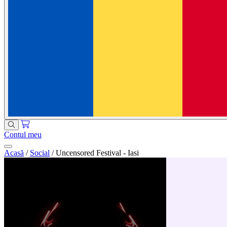
Contul meu
Acasă
/
Social
/
Uncensored Festival - Iasi