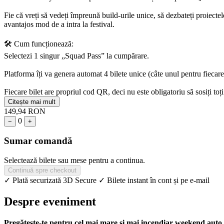
Fie că vreți să vedeți împreună build-urile unice, să dezbateți proiec
avantajos mod de a intra la festival.
🛠️ Cum funcționează:
Selectezi 1 singur „Squad Pass” la cumpărare.
Platforma îți va genera automat 4 bilete unice (câte unul pentru fiecare
Fiecare bilet are propriul cod QR, deci nu este obligatoriu să sosiți toți
Citește mai mult
149,94 RON
0
−
+
Sumar comandă
Selectează bilete sau mese pentru a continua.
Continuă spre checkout
✓ Plată securizată 3D Secure
✓ Bilete instant în cont și pe e-mail
Despre eveniment
Pregătește-te pentru cel mai mare și mai incendiar weekend auto