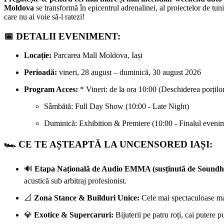
Moldova
se transformă în epicentrul adrenalinei, al proiectelor de tun
care nu ai voie să-l ratezi!
📅 DETALII EVENIMENT:
Locație:
Parcarea Mall Moldova, Iași
Perioadă:
vineri, 28 august – duminică, 30 august 2026
Program Acces:
* Vineri: de la ora 10:00 (Deschiderea porțilo
Sâmbătă: Full Day Show (10:00 - Late Night)
Duminică: Exhibition & Premiere (10:00 - Finalul evenim
🏎️ CE TE AȘTEAPTĂ LA UNCENSORED IAȘI:
🔊
Etapa Națională de Audio EMMA (susținută de Soundh
acustică sub arbitraj profesionist.
📐
Zona Stance & Builduri Unice:
Cele mai spectaculoase mașin
💎
Exotice & Supercaruri:
Bijuterii pe patru roți, cai putere p