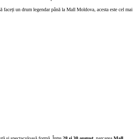
 să faceți un drum legendar până la Mall Moldova, acesta este cel mai
ută și spectaculoasă formă. Între
28 și 30 august
, parcarea
Mall