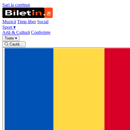
Sari la conținut
Muzică
Timp liber
Social
Sport
▾
Artă & Cultură
Conferințe
Toate
▾
Caută…