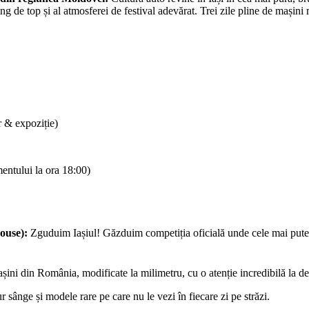
ing de top și al atmosferei de festival adevărat. Trei zile pline de mași
r & expoziție)
entului la ora 18:00)
ouse):
Zguduim Iașiul! Găzduim competiția oficială unde cele mai puternic
i din România, modificate la milimetru, cu o atenție incredibilă la detali
ur sânge și modele rare pe care nu le vezi în fiecare zi pe străzi.