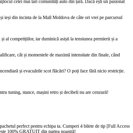
locul celei mai tari comunități auto din țară. Dacă ești un pasionat
a și ieși din incinta de la Mall Moldova de câte ori vrei pe parcursul
i al competițiilor, iar duminică asiști la tensiunea premierii și a
lificare, cât și momentele de maximă intensitate din finale, când
incendiară și evacuările scot flăcări? O poți face fără nicio restricție.
ntru tuning, stance, mașini retro și decibeli nu are cenzură!
t pachetul perfect pentru echipa ta. Cumperi 4 bilete de tip [Full Access
ilet este 100% GRATUIT din partea noastră!