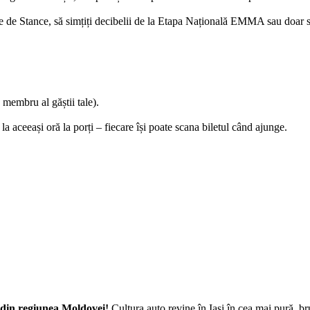
tele de Stance, să simțiți decibelii de la Etapa Națională EMMA sau doar
 membru al găștii tale).
 la aceeași oră la porți – fiecare își poate scana biletul când ajunge.
 din regiunea Moldovei!
Cultura auto revine în Iași în cea mai pură, br