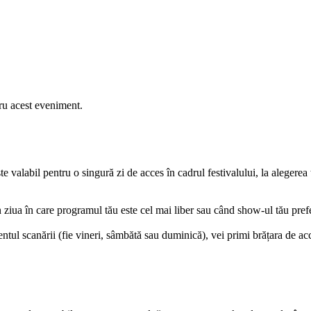
ru acest eveniment.
ste valabil pentru o singură zi de acces în cadrul festivalului, la alegerea
n ziua în care programul tău este cel mai liber sau când show-ul tău pref
ntul scanării (fie vineri, sâmbătă sau duminică), vei primi brățara de ac