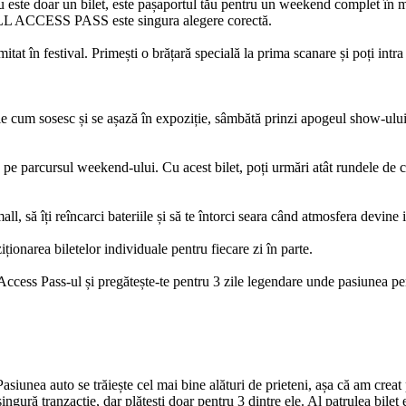
 este doar un bilet, este pașaportul tău pentru un weekend complet în mij
FULL ACCESS PASS este singura alegere corectă.
itat în festival. Primești o brățară specială la prima scanare și poți intr
ile cum sosesc și se așază în expoziție, sâmbătă prinzi apogeul show-ului ș
 parcursul weekend-ului. Cu acest bilet, poți urmări atât rundele de ca
all, să îți reîncarci bateriile și să te întorci seara când atmosfera devine 
ionarea biletelor individuale pentru fiecare zi în parte.
l Access Pass-ul și pregătește-te pentru 3 zile legendare unde pasiunea pe
Pasiunea auto se trăiește cel mai bine alături de prieteni, așa că am crea
 singură tranzacție, dar plătești doar pentru 3 dintre ele. Al patrulea b