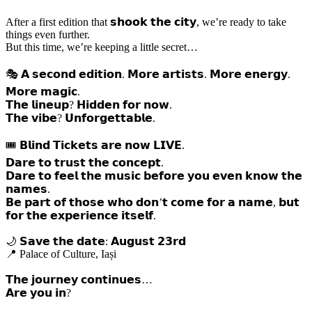
After a first edition that 𝘀𝗵𝗼𝗼𝗸 𝘁𝗵𝗲 𝗰𝗶𝘁𝘆, we’re ready to take
things even further.
But this time, we’re keeping a little secret…
🎭 𝗔 𝘀𝗲𝗰𝗼𝗻𝗱 𝗲𝗱𝗶𝘁𝗶𝗼𝗻. 𝗠𝗼𝗿𝗲 𝗮𝗿𝘁𝗶𝘀𝘁𝘀. 𝗠𝗼𝗿𝗲 𝗲𝗻𝗲𝗿𝗴𝘆.
𝗠𝗼𝗿𝗲 𝗺𝗮𝗴𝗶𝗰.
𝗧𝗵𝗲 𝗹𝗶𝗻𝗲𝘂𝗽? 𝗛𝗶𝗱𝗱𝗲𝗻 𝗳𝗼𝗿 𝗻𝗼𝘄.
𝗧𝗵𝗲 𝘃𝗶𝗯𝗲? 𝗨𝗻𝗳𝗼𝗿𝗴𝗲𝘁𝘁𝗮𝗯𝗹𝗲.
🎟 𝗕𝗹𝗶𝗻𝗱 𝗧𝗶𝗰𝗸𝗲𝘁𝘀 𝗮𝗿𝗲 𝗻𝗼𝘄 𝗟𝗜𝗩𝗘.
𝗗𝗮𝗿𝗲 𝘁𝗼 𝘁𝗿𝘂𝘀𝘁 𝘁𝗵𝗲 𝗰𝗼𝗻𝗰𝗲𝗽𝘁.
𝗗𝗮𝗿𝗲 𝘁𝗼 𝗳𝗲𝗲𝗹 𝘁𝗵𝗲 𝗺𝘂𝘀𝗶𝗰 𝗯𝗲𝗳𝗼𝗿𝗲 𝘆𝗼𝘂 𝗲𝘃𝗲𝗻 𝗸𝗻𝗼𝘄 𝘁𝗵𝗲
𝗻𝗮𝗺𝗲𝘀.
𝗕𝗲 𝗽𝗮𝗿𝘁 𝗼𝗳 𝘁𝗵𝗼𝘀𝗲 𝘄𝗵𝗼 𝗱𝗼𝗻’𝘁 𝗰𝗼𝗺𝗲 𝗳𝗼𝗿 𝗮 𝗻𝗮𝗺𝗲, 𝗯𝘂𝘁
𝗳𝗼𝗿 𝘁𝗵𝗲 𝗲𝘅𝗽𝗲𝗿𝗶𝗲𝗻𝗰𝗲 𝗶𝘁𝘀𝗲𝗹𝗳.
🌙 𝗦𝗮𝘃𝗲 𝘁𝗵𝗲 𝗱𝗮𝘁𝗲: 𝗔𝘂𝗴𝘂𝘀𝘁 𝟮𝟯𝗿𝗱
📍 Palace of Culture, Iași
𝗧𝗵𝗲 𝗷𝗼𝘂𝗿𝗻𝗲𝘆 𝗰𝗼𝗻𝘁𝗶𝗻𝘂𝗲𝘀…
𝗔𝗿𝗲 𝘆𝗼𝘂 𝗶𝗻?