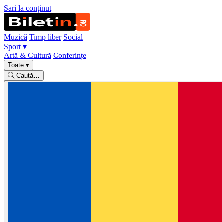
Sari la conținut
Muzică
Timp liber
Social
Sport
▾
Artă & Cultură
Conferințe
Toate
▾
Caută…