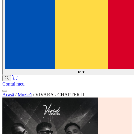
ro
▾
Contul meu
Acasă
/
Muzică
/
VIVARA - CHAPTER II