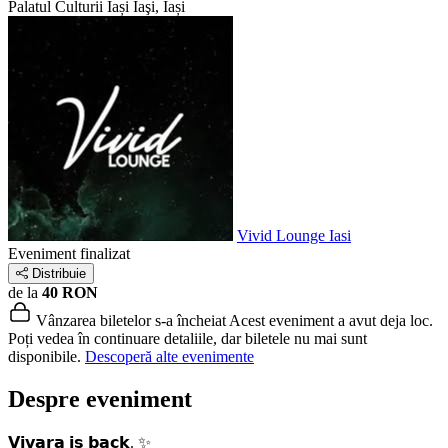
Palatul Culturii Iași
Iaşi, Iași
Vivid Lounge Iasi
Eveniment finalizat
Distribuie
de la
40 RON
Vânzarea biletelor s-a încheiat
Acest eveniment a avut deja loc.
Poți vedea în continuare detaliile, dar biletele nu mai sunt
disponibile.
Descoperă alte evenimente
Despre eveniment
𝗩𝗶𝘃𝗮𝗿𝗮 𝗶𝘀 𝗯𝗮𝗰𝗸. ✨