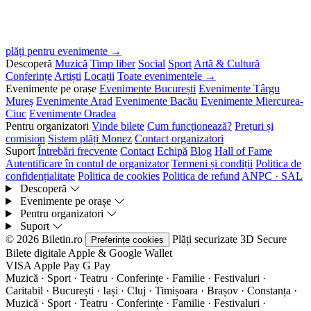
plăți pentru evenimente →
Descoperă
Muzică
Timp liber
Social
Sport
Artă & Cultură
Conferințe
Artiști
Locații
Toate evenimentele →
Evenimente pe orașe
Evenimente București
Evenimente Târgu
Mureș
Evenimente Arad
Evenimente Bacău
Evenimente Miercurea-
Ciuc
Evenimente Oradea
Pentru organizatori
Vinde bilete
Cum funcționează?
Prețuri și
comision
Sistem plăți Monez
Contact organizatori
Suport
Întrebări frecvente
Contact
Echipă
Blog
Hall of Fame
Autentificare în contul de organizator
Termeni și condiții
Politica de
confidențialitate
Politica de cookies
Politica de refund
ANPC · SAL
Descoperă
Evenimente pe orașe
Pentru organizatori
Suport
© 2026 Biletin.ro
Plăți securizate
3D Secure
Preferințe cookies
Bilete digitale
Apple & Google Wallet
VISA
Apple Pay
G
Pay
Muzică · Sport · Teatru · Conferințe · Familie · Festivaluri ·
Caritabil · București · Iași · Cluj · Timișoara · Brașov · Constanța ·
Muzică · Sport · Teatru · Conferințe · Familie · Festivaluri ·