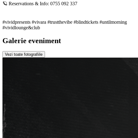
🪐 Reservations & Info: 0755 092 337
#vividpresents #vivara #trustthevibe #blindtickets #untilmorning
#vividlounge&club
Galerie eveniment
Vezi toate fotografiile