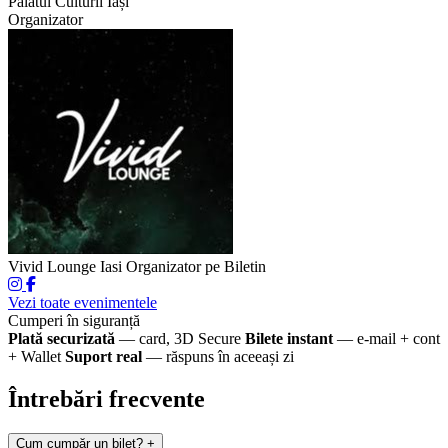
Palatul Culturii Iași
Organizator
Vivid Lounge Iasi
Organizator pe Biletin
Vezi toate evenimentele
Cumperi în siguranță
Plată securizată
— card, 3D Secure
Bilete instant
— e-mail + cont
+ Wallet
Suport real
— răspuns în aceeași zi
Întrebări frecvente
Cum cumpăr un bilet?
+