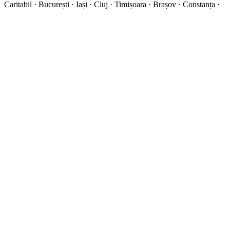
Caritabil · București · Iași · Cluj · Timișoara · Brașov · Constanța ·