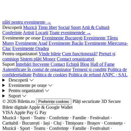
plăți pentru evenimente →
Descoperă
Muzică
Timp liber
Social
Sport
Artă & Cultură
Conferințe
Artiști
Locații
Toate evenimentele →
Evenimente pe orașe
Evenimente București
Evenimente Târgu
Mureș
Evenimente Arad
Evenimente Bacău
Evenimente Miercurea-
Ciuc
Evenimente Oradea
Pentru organizatori
Vinde bilete
Cum funcționează?
Prețuri și
comision
Sistem plăți Monez
Contact organizatori
Suport
Întrebări frecvente
Contact
Echipă
Blog
Hall of Fame
Autentificare în contul de organizator
Termeni și condiții
Politica de
confidențialitate
Politica de cookies
Politica de refund
ANPC · SAL
Descoperă
Evenimente pe orașe
Pentru organizatori
Suport
© 2026 Biletin.ro
Plăți securizate
3D Secure
Preferințe cookies
Bilete digitale
Apple & Google Wallet
VISA
Apple Pay
G
Pay
Muzică · Sport · Teatru · Conferințe · Familie · Festivaluri ·
Caritabil · București · Iași · Cluj · Timișoara · Brașov · Constanța ·
Muzică · Sport · Teatru · Conferințe · Familie · Festivaluri ·