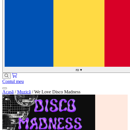
ro
▾
Contul meu
Acasă
/
Muzică
/
We Love Disco Madness