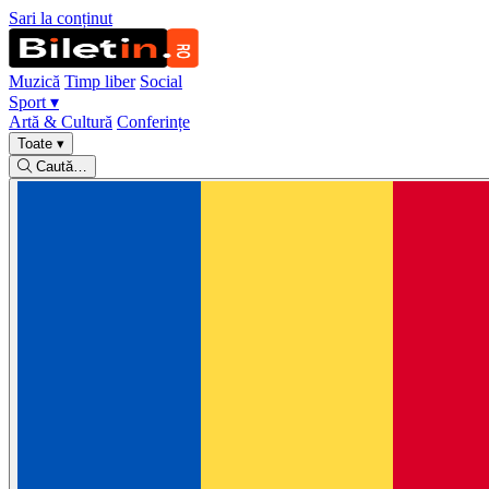
Sari la conținut
Muzică
Timp liber
Social
Sport
▾
Artă & Cultură
Conferințe
Toate
▾
Caută…