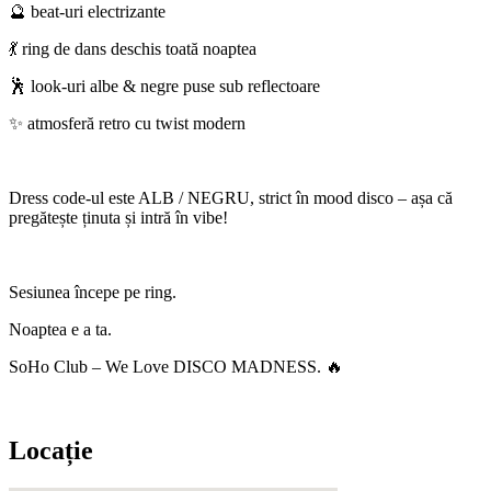
🔮 beat-uri electrizante
💃 ring de dans deschis toată noaptea
🕺 look-uri albe & negre puse sub reflectoare
✨ atmosferă retro cu twist modern
Dress code-ul este ALB / NEGRU, strict în mood disco – așa că
pregătește ținuta și intră în vibe!
Sesiunea începe pe ring.
Noaptea e a ta.
SoHo Club – We Love DISCO MADNESS. 🔥
Locație