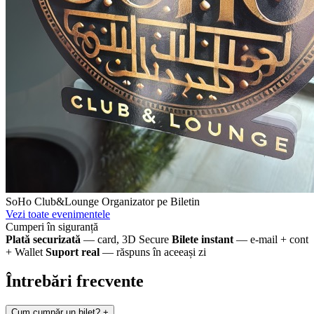
SoHo Club&Lounge
Organizator pe Biletin
Vezi toate evenimentele
Cumperi în siguranță
Plată securizată
— card, 3D Secure
Bilete instant
— e-mail + cont
+ Wallet
Suport real
— răspuns în aceeași zi
Întrebări frecvente
Cum cumpăr un bilet?
+