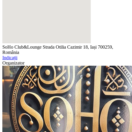
SoHo Club&Lounge
Strada Otilia Cazimir 18, Iași 700259,
România
Indicații
Organizator