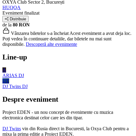
OXYA Club
Sector 2, București
HUQQA
Eveniment finalizat
Distribuie
de la
80 RON
Vânzarea biletelor s-a încheiat
Acest eveniment a avut deja loc.
Poți vedea în continuare detaliile, dar biletele nu mai sunt
disponibile.
Descoperă alte evenimente
Line-up
A
ARIAS
DJ
DT
DJ Twins
DJ
Despre eveniment
Project EDEN - un nou concept de evenimente cu muzica
electronica destinat celor care ies din tipar.
DJ Twins
vin din Rusia direct in Bucuresti, la Oxya Club pentru a
mixa la prima editie a Project EDEN.