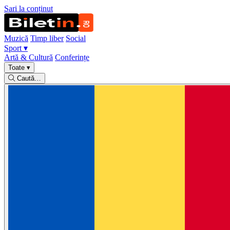
Sari la conținut
Muzică
Timp liber
Social
Sport
▾
Artă & Cultură
Conferințe
Toate
▾
Caută…