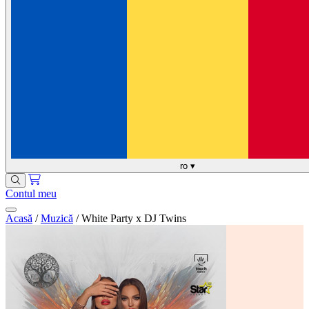
ro
▾
Contul meu
Acasă
/
Muzică
/
White Party x DJ Twins