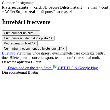
Cumperi în siguranță
Plată securizată
— card, 3D Secure
Bilete instant
— e-mail + cont
+ Wallet
Suport real
— răspuns în aceeași zi
Întrebări frecvente
Cum cumpăr un bilet?
+
Cum primesc biletul după plată?
+
Pot returna un bilet?
+
Cum intru la eveniment cu biletul digital?
+
Biletin
ro
Platforma unde găsești evenimentele care contează pentru
tine. Bilete pentru concerte, sport, teatru, conferințe și mai mult.
Descarcă aplicația Biletin
Download on the
App Store
GET IT ON
Google Play
Din ecosistemul Biletin