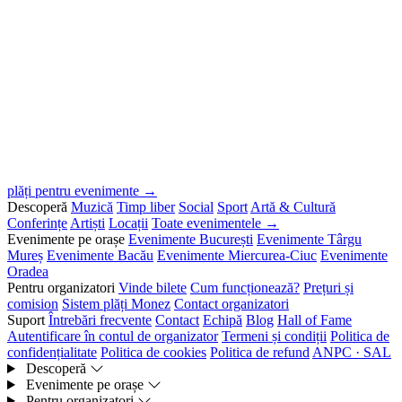
plăți pentru evenimente →
Descoperă
Muzică
Timp liber
Social
Sport
Artă & Cultură
Conferințe
Artiști
Locații
Toate evenimentele →
Evenimente pe orașe
Evenimente București
Evenimente Târgu
Mureș
Evenimente Bacău
Evenimente Miercurea-Ciuc
Evenimente
Oradea
Pentru organizatori
Vinde bilete
Cum funcționează?
Prețuri și
comision
Sistem plăți Monez
Contact organizatori
Suport
Întrebări frecvente
Contact
Echipă
Blog
Hall of Fame
Autentificare în contul de organizator
Termeni și condiții
Politica de
confidențialitate
Politica de cookies
Politica de refund
ANPC · SAL
Descoperă
Evenimente pe orașe
Pentru organizatori