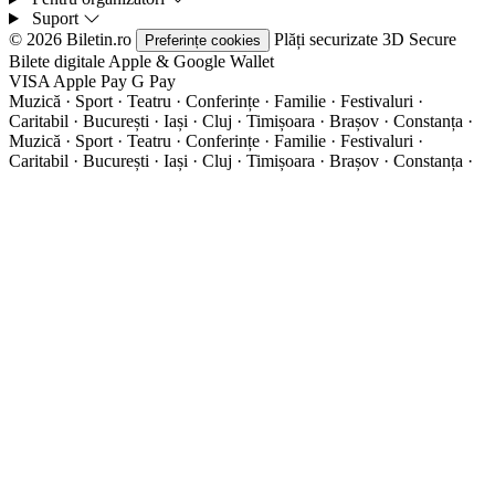
Suport
© 2026 Biletin.ro
Plăți securizate
3D Secure
Preferințe cookies
Bilete digitale
Apple & Google Wallet
VISA
Apple Pay
G
Pay
Muzică · Sport · Teatru · Conferințe · Familie · Festivaluri ·
Caritabil · București · Iași · Cluj · Timișoara · Brașov · Constanța ·
Muzică · Sport · Teatru · Conferințe · Familie · Festivaluri ·
Caritabil · București · Iași · Cluj · Timișoara · Brașov · Constanța ·